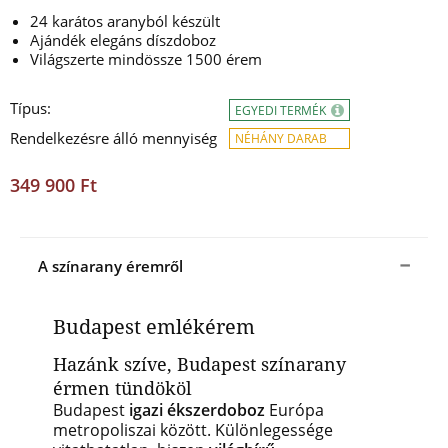
24 karátos aranyból készült
Ajándék elegáns díszdoboz
Világszerte mindössze 1500 érem
Típus:
EGYEDI TERMÉK
Rendelkezésre álló mennyiség
NÉHÁNY DARAB
349 900 Ft
A színarany éremről
Budapest emlékérem
Hazánk szíve, Budapest színarany
érmen tündököl
Budapest
igazi ékszerdoboz
Európa
metropoliszai között. Különlegessége