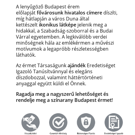
A lenyűgöző Budapest érem
előlapját
fővárosunk hivatalos címere
díszíti,
míg hátlapján a város Duna által
kettészelt
ikonikus látképe
jelenik meg a
hidakkal, a Szabadság-szoborral és a Budai
Várral egyetemben.
A legkiválóbb verdei
minőségnek hála az emlékérmen a művészi
motívumok a legapróbb részletességben
láthatók.
Az érmet Társaságunk
ajándék
Eredetiséget
Igazoló Tanúsítvánnyal és elegáns
díszdobozzal, valamint háttértörténeti
anyaggal együtt küldi el Önnek.
Ragadja meg a nagyszerű lehetőséget és
rendelje meg a színarany Budapest érmet!