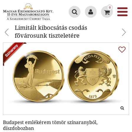
0
Limitált kibocsátás csodás
Limitált kibocsátás csodás
fővárosunk tiszteletére
fővárosunk tiszteletére
Budapest emlékérem tömör színaranyból,
díszdobozban