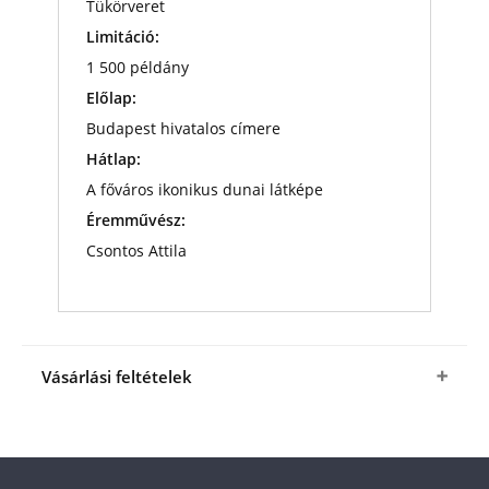
Tükörveret
Limitáció:
1 500 példány
Előlap:
Budapest hivatalos címere
Hátlap:
A főváros ikonikus dunai látképe
Éremművész:
Csontos Attila
Vásárlási feltételek
Igen, megrendelem
a 24 karátos aranyból
készült
Színarany Budapest
emlékérmet a fenti
kedvező áron
(+ az ÁSZF-ben meghatározott