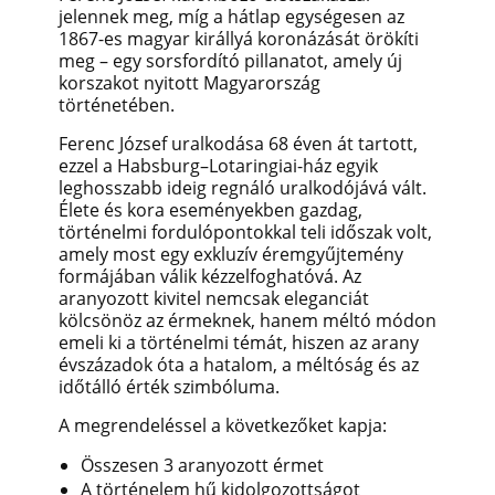
jelennek meg, míg a hátlap egységesen az
1867-es magyar királlyá koronázását örökíti
meg – egy sorsfordító pillanatot, amely új
korszakot nyitott Magyarország
történetében.
Ferenc József uralkodása 68 éven át tartott,
ezzel a Habsburg–Lotaringiai-ház egyik
leghosszabb ideig regnáló uralkodójává vált.
Élete és kora eseményekben gazdag,
történelmi fordulópontokkal teli időszak volt,
amely most egy exkluzív éremgyűjtemény
formájában válik kézzelfoghatóvá. Az
aranyozott kivitel nemcsak eleganciát
kölcsönöz az érmeknek, hanem méltó módon
emeli ki a történelmi témát, hiszen az arany
évszázadok óta a hatalom, a méltóság és az
időtálló érték szimbóluma.
A megrendeléssel a következőket kapja:
Összesen 3 aranyozott érmet
A történelem hű kidolgozottságot