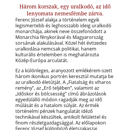
Három korszak, egy uralkodó, az idő
lenyomata nemesfémbe zárva.
Ferenc József alakja a történelem egyik
legismertebb és leghosszabb ideig uralkodó
monarchája, akinek neve összefonódott a
Monarchia fénykorával és Magyarország
sorsának alakulásával. Közel hét évtizedes
uralkodása nemcsak politikai, hanem
kulturális értelemben is meghatározta
Közép-Európa arculatát.
Ez a különleges, aranyozott emlékérem-szett
három ikonikus portrén keresztül mutatja be
az uralkodó életútját. A „Fiatalság és viharos
remény”, az „Erő teljében”, valamint az
„Időskor és bölcsesség” című ábrázolások
egyedülálló módon ragadják meg az idő
múlását és a hatalom súlyát. Az érmék
történelmi pénzek hangulatát idéző
technikával készültek, antikolt felülettel és
finom részletgazdagsággal. Az előlapokon
Ferenc József különböző életszakaszai