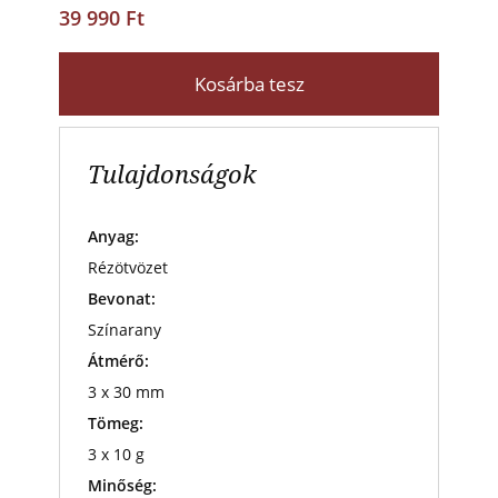
39 990 Ft
Kosárba tesz
Tulajdonságok
Anyag:
Rézötvözet
Bevonat:
Színarany
Átmérő:
3 x 30 mm
Tömeg:
3 x 10 g
Minőség: