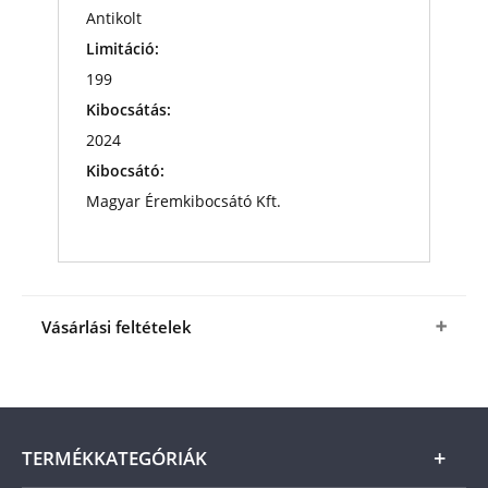
Antikolt
Limitáció:
199
Kibocsátás:
2024
Kibocsátó:
Magyar Éremkibocsátó Kft.
Vásárlási feltételek
Igen, megrendelem a Ferenc József
éremszettet
a fenti kedvező áron (+ az
ÁSZF
-ben
megjelölt csomagolási és postaköltség).
A
termék ára online, vagy szállításkor a futárnak
TERMÉKKATEGÓRIÁK
vagy a termékhez csatolt fizetési szelvényen, a