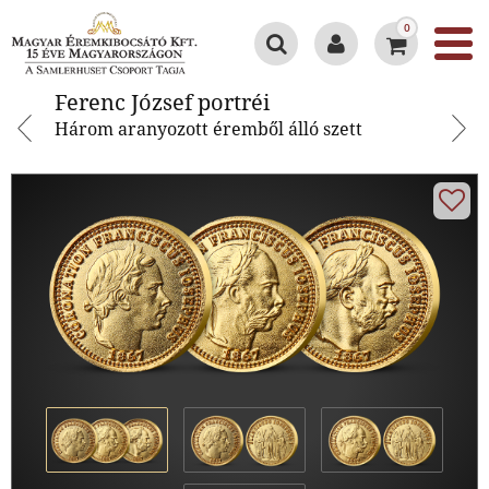
0
Ferenc József portréi
Ferenc József portréi
Három aranyozott éremből álló szett