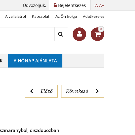
Üdvözöljük,
Bejelentkezés
-A
A+
A vállalatról
Kapcsolat
Az Ön fiókja
Adatkezelés
iszteletére
0
K
A HÓNAP AJÁNLATA
Előző
Következő
zínaranyból, díszdobozban