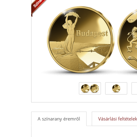
Érmék
és
emlékérmek
hivatalos
forgalmazója!
A színarany éremről
Vásárlási feltétele