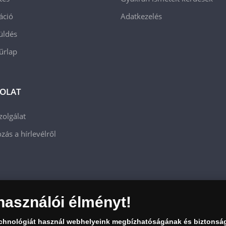
áció
Adatkezelés
üldés
 űrlap
OLAT
zolgálat
zás a hírlevélről
használói élményt!
echnológiát használ webhelyeink megbízhatóságának és biztonsá