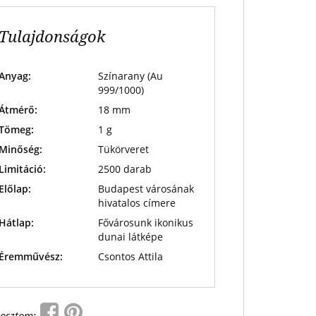
Tulajdonságok
Anyag:
Színarany (Au
999/1000)
Átmérő:
18 mm
Tömeg:
1 g
Minőség:
Tükörveret
Limitáció:
2500 darab
Előlap:
Budapest városának
hivatalos címere
Hátlap:
Fővárosunk ikonikus
dunai látképe
Éremművész:
Csontos Attila
osztom: