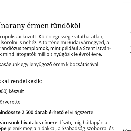
zínarany érmen tündököl
opoliszai között. Különlegessége vitathatatlan,
elsorolni is nehéz. A történelmi Budai várnegyed, a
grandiózus templomok, mint például a Szent István-
k mind látogatók millióit nyűgözik le évről évre.
rsaságunk egy lenyűgöző érem kibocsátásával
kal rendelkezik:
00) készült
körverettel
indössze 2 500 darab érhető el
világszerte
városunk hivatalos címere
díszíti, míg hátlapján a
épe
jelenik meg a hidakkal, a Szabadság-szoborral és
Meg