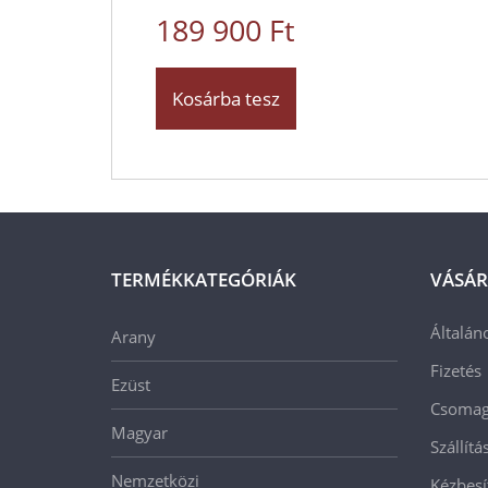
189 900 Ft
Kosárba tesz
TERMÉKKATEGÓRIÁK
VÁSÁR
Általán
Arany
Fizetés
Ezüst
Csomago
Magyar
Szállít
Nemzetközi
Kézbesí