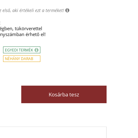
 első, aki értékeli ezt a terméket!
t
égben, tükörverettel
ányszámban érhető el!
EGYEDI TERMÉK
NÉHÁNY DARAB
Kosárba tesz