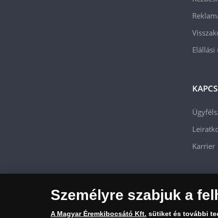
Reklam
Visszak
Elállási
KAPCS
Ügyféls
Leiratko
Karrier
Személyre szabjuk a fel
A Magyar Éremkibocsátó Kft.
sütiket és további t