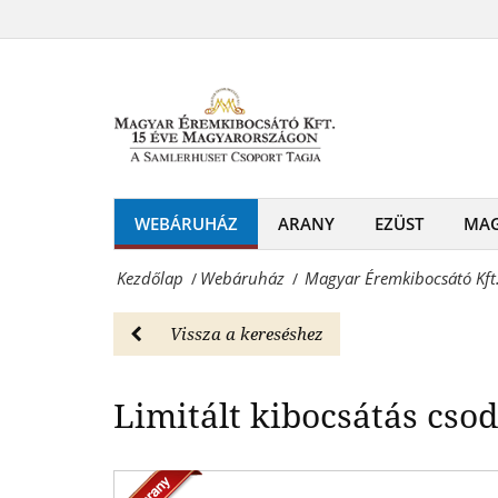
Magyar
érem
Éremkibocsátó
Limitált k
-
Kft.
Webáruház
-
Magyar
Színarany
Éremkibocsátó
Budapest
WEBÁRUHÁZ
ARANY
EZÜST
MA
Kft.
érem
-
Kezdőlap
Webáruház
Magyar Éremkibocsátó Kft
/
/
-
Érmék
Webáruház
Vissza a kereséshez
és
Magyar
emlékérmek
Limitált kibocsátás csod
Éremkibocsátó
hivatalos
Kft.
forgalmazója!
-