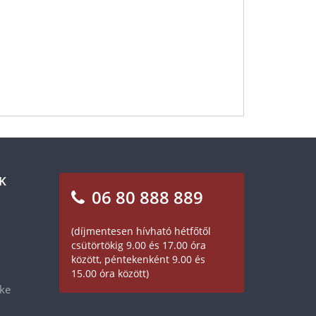
K
06 80 888 889
(díjmentesen hívható hétfőtől
csütörtökig 9.00 és 17.00 óra
között, péntekenként 9.00 és
15.00 óra között)
éke