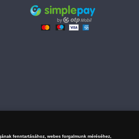
189 900 Ft
Kosárba tesz
gának fenntartásához, webes forgalmunk méréséhez,