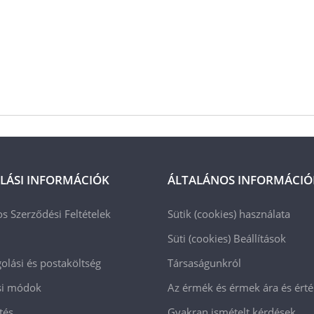
LÁSI INFORMÁCIÓK
ÁLTALÁNOS INFORMÁCIÓ
os Szerződési Feltételek
Sütik (cookies) használata
Süti (cookies)
Beállítások
lási és postaköltség
Társaságunkról
ási módok
Az érmék és érmek ára és ért
tés
Gyakran ismételt kérdések