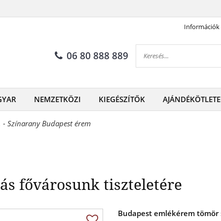
Információk
ibocsátás csodás fővárosunk t
06 80 888 889
GYAR
NEMZETKÖZI
KIEGÉSZÍTŐK
AJÁNDÉKÖTLETE
. - Színarany Budapest érem
ás fővárosunk tiszteletére
Budapest emlékérem tömör s