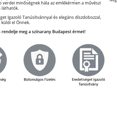
bb verdei minőségnek hála az emlékérmen a művészi
láthatók.
get Igazoló Tanúsítvánnyal és elegáns díszdobozzal,
 küldi el Önnek.
 rendelje meg a színarany Budapest érmet!