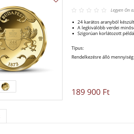
Legyen Ön az
24 karátos aranyból készül
A legkiválóbb verdei minős
Szigorúan korlátozott péld
Típus:
Rendelkezésre álló mennyiség
189 900 Ft
k