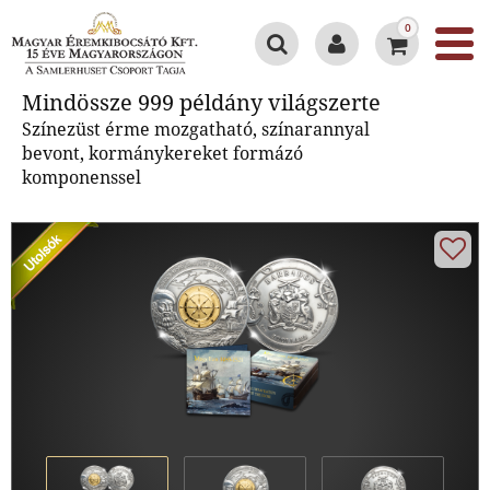
0
Mindössze 999 példány
Mindössze 999 példány világszerte
világszerte
Színezüst érme mozgatható, színarannyal
bevont, kormánykereket formázó
komponenssel