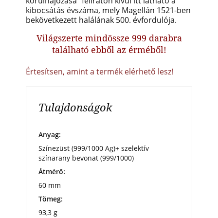
körülhajózása” feliraton kívül itt látható a
kibocsátás évszáma, mely Magellán 1521-ben
bekövetkezett halálának 500. évfordulója.
Világszerte mindössze 999 darabra
található ebből az érméből!
Értesítsen, amint a termék elérhető lesz!
Tulajdonságok
Anyag:
Színezüst (999/1000 Ag)+ szelektív
színarany bevonat (999/1000)
Átmérő:
60 mm
Tömeg:
93,3 g