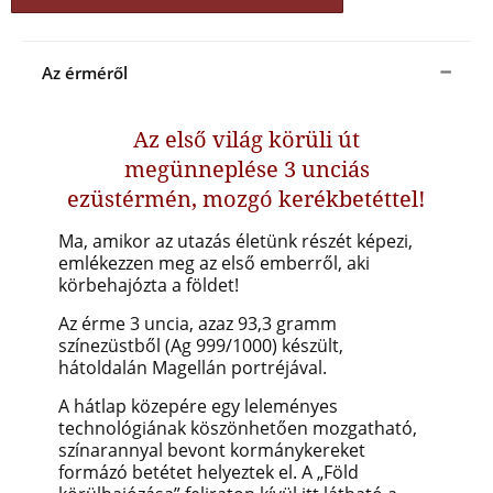
Az érméről
Az első világ körüli út
megünneplése 3 unciás
ezüstérmén, mozgó kerékbetéttel!
Ma, amikor az utazás életünk részét képezi,
emlékezzen meg az első emberről, aki
körbehajózta a földet!
Az érme 3 uncia, azaz
93,3 gramm
színezüstből
(Ag 999/1000) készült,
hátoldalán Magellán portréjával.
A hátlap közepére egy leleményes
technológiának köszönhetően mozgatható,
színarannyal bevont kormánykereket
formázó betétet helyeztek el. A „Föld