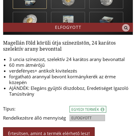
ELFOGYOTT
Magellán Föld körüli útja színezüstön, 24 karátos
szelektív arany bevonttal
3 uncia színezüst, szelektív 24 karátos arany bevonattal
60 mm átmérőjű
verdefényes+ antikolt kivitelezés
forgatható arannyal bevont kormánykerék az érme
közepén
AJÁNDÉK: Elegáns gyűjtői díszdoboz, Eredetiséget Igazoló
Tanúsítvány
Típus:
EGYEDI TERMÉK
Rendelkezésre álló mennyiség
ELFOGYOTT
Értesítsen, amint a termék elérhető lesz!