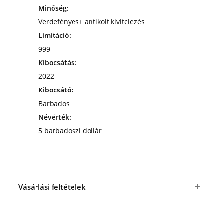
Minőség:
Verdefényes+ antikolt kivitelezés
Limitáció:
999
Kibocsátás:
2022
Kibocsátó:
Barbados
Névérték:
5 barbadoszi dollár
Vásárlási feltételek
Igen, megrendelem a Színezüst érmét
kedvező