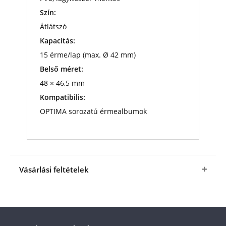
Szín:
Átlátszó
Kapacitás:
15 érme/lap (max. Ø 42 mm)
Belső méret:
48 × 46,5 mm
Kompatibilis:
OPTIMA sorozatú érmealbumok
Vásárlási feltételek
Igen, megrendelem az OPTIMA42 Lefűzhető
lapok csomagban
a fenti kedvező áron (+
az
ÁSZF
-ben megjelölt csomagolási és
postaköltség).
A termék ára online, vagy