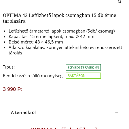
OPTIMA 42 Lefűzhető lapok csomagban 15 db érme
tárolására
Lefűzhető érmetartó lapok csomagban (5db/ csomag)
Kapacitás: 15 érme lapként, max. Ø 42 mm
Belső méret: 48 × 46,5 mm
Átlátszó kialakítás: könnyen áttekinthető és rendszerezett
tárolás
Típus:
EGYEDI TERMÉK
Rendelkezésre álló mennyiség
RAKTÁRON
3 990 Ft
A termékről