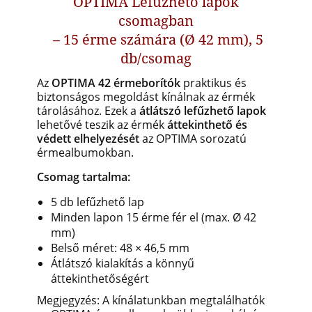
OPTIMA Lefűzhető lapok
csomagban
– 15 érme számára (Ø 42 mm), 5
db/csomag
Az
OPTIMA 42 érmeborítók
praktikus és
biztonságos megoldást kínálnak az érmék
tárolásához. Ezek a
átlátszó lefűzhető lapok
lehetővé teszik az érmék
áttekinthető és
védett elhelyezését
az OPTIMA sorozatú
érmealbumokban.
Csomag tartalma:
5 db lefűzhető lap
Minden lapon 15 érme fér el (max. Ø 42
mm)
Belső méret: 48 × 46,5 mm
Átlátszó kialakítás a könnyű
áttekinthetőségért
Megjegyzés: A kínálatunkban megtalálhatók