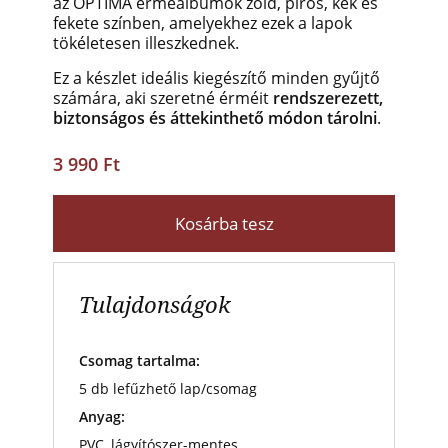
az OPTIMA érmealbumok zöld, piros, kék és
fekete színben, amelyekhez ezek a lapok
tökéletesen illeszkednek.
Ez a készlet ideális kiegészítő minden gyűjtő
számára, aki szeretné érméit
rendszerezett,
biztonságos és áttekinthető módon tárolni
.
3 990 Ft
Kosárba tesz
Tulajdonságok
Csomag tartalma:
5 db lefűzhető lap/csomag
Anyag:
PVC, lágyítószer-mentes