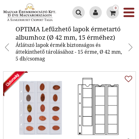
0
OPTIMA Lefűzhető lapok
OPTIMA Lefűzhető lapok érmetartó
érmetartó albumhoz (Ø 42 mm,
albumhoz (Ø 42 mm, 15 érméhez)
15 érméhez)
Átlátszó lapok érmék biztonságos és
áttekinthető tárolásához - 15 érme, Ø 42 mm,
5 db/csomag