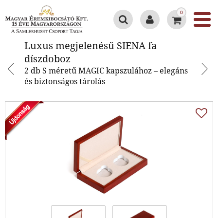
0
Luxus megjelenésű SIENA fa
Luxus megjelenésű SIENA fa
díszdoboz
díszdoboz
2 db S méretű MAGIC kapszulához – elegáns
és biztonságos tárolás