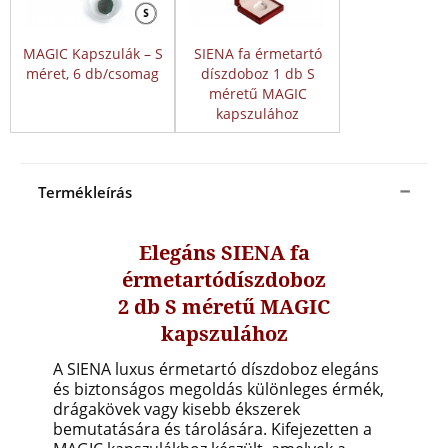
MAGIC Kapszulák – S
SIENA fa érmetartó
méret, 6 db/csomag
díszdoboz 1 db S
méretű MAGIC
kapszulához
Termékleírás
Elegáns SIENA fa
érmetartódíszdoboz
2 db S méretű MAGIC
kapszulához
A SIENA luxus érmetartó díszdoboz elegáns
és biztonságos megoldás különleges érmék,
drágakövek vagy kisebb ékszerek
bemutatására és tárolására. Kifejezetten a