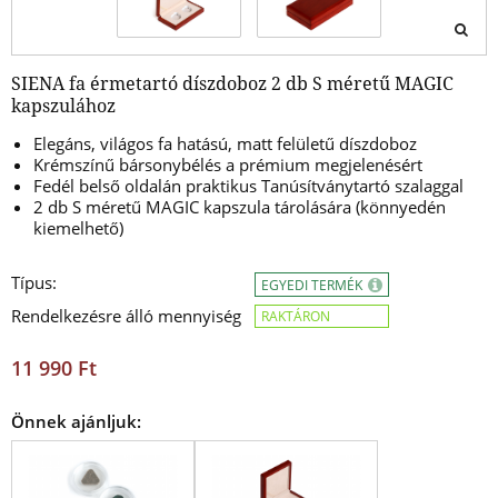
SIENA fa érmetartó díszdoboz 2 db S méretű MAGIC
kapszulához
Elegáns, világos fa hatású, matt felületű díszdoboz
Krémszínű bársonybélés a prémium megjelenésért
Fedél belső oldalán praktikus Tanúsítványtartó szalaggal
2 db S méretű MAGIC kapszula tárolására (könnyedén
kiemelhető)
Típus:
EGYEDI TERMÉK
Rendelkezésre álló mennyiség
RAKTÁRON
11 990 Ft
Önnek ajánljuk: