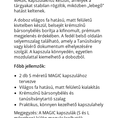
MAGIC kapszulákhoz készült, amelyek a
tárgyakat stabilan rögzítik, miközben „lebegő”
hatást keltenek.
A doboz világos fa hatású, matt felületű
kivitelben készül, belsejét krémszínű
bársonybélés borítja a kifinomult, prémium
megjelenés érdekében. A fedél belső oldalán
selyemszalag található, amely a Tanúsítvány
vagy kísérő dokumentum elhelyezésére
szolgál. A kapszula könnyedén, egyetlen
mozdulattal kiemelhető a dobozból.
Főbb jellemzők:
2 db S méretű MAGIC kapszulához
tervezve
Világos fa hatású, matt felületű kialakítás
Krémszínű bársonybélés és
tanúsítványtartó szalag
Praktikus, könnyen kezelhető kapszulahely
Megjegyzés: A MAGIC kapszulák (S és L
méretben) külön megvásárolhatók