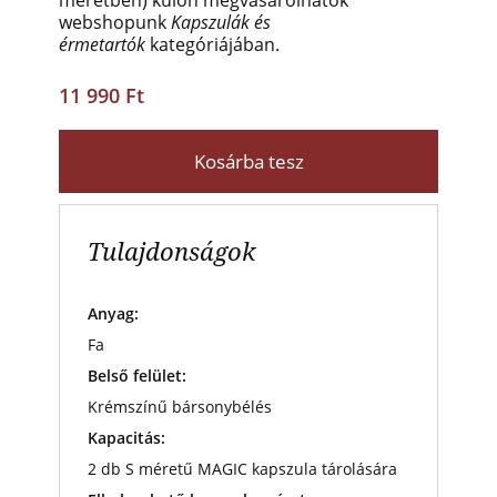
webshopunk
Kapszulák és
érmetartók
kategóriájában.
11 990 Ft
Kosárba tesz
Tulajdonságok
Anyag:
Fa
Belső felület:
Krémszínű bársonybélés
Kapacitás:
2 db S méretű MAGIC kapszula tárolására