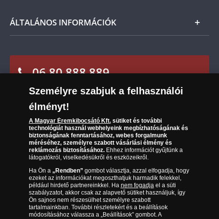
termék árát, akkor azt visszatérítjük Önnek.
Nemzetközi
Csomagolási és postaköltség
Ügyfélszolgálat
ÁLTALÁNOS INFORMÁCIÓK
Szállítási módok
Leiratkozás a hírlevélről
Kézbesítés
Karrier
Sütik (cookies) használata
Reklamáció
06 80 888 889
Süti (cookies)
Beállítások
Visszaküldés
Társaságunkról
Személyre szabjuk a felhasználói
(díjmentesen hívható hétfőtől csütörtökig 9.00 és 17.00
Elállási űrlap
Az érmék és érmek ára és értéke
óra között, péntekenként 9.00 és 15.00 óra között)
élményt!
Gyakran ismételt kérdések
A Magyar Éremkibocsátó Kft.
sütiket és további
technológiát használ webhelyeink megbízhatóságának és
biztonságának fenntartásához, webes forgalmunk
Adatkezelés
méréséhez, személyre szabott vásárlási élmény és
reklámozás biztosításához.
Ehhez információt gyűjtünk a
látogatókról, viselkedésükről és eszközeikről.
Ha Ön a
„Rendben”
gombot választja, azzal elfogadja, hogy
ezeket az információkat megoszthatjuk harmadik felekkel,
például hirdető partnereinkkel. Ha
nem fogadja
el a süti
szabályzatot, akkor csak az alapvető sütiket használjuk, így
Ön sajnos nem részesülhet személyre szabott
tartalmainkban. További részletekért és a beállítások
módosításához válassza a „Beállítások” gombot. A