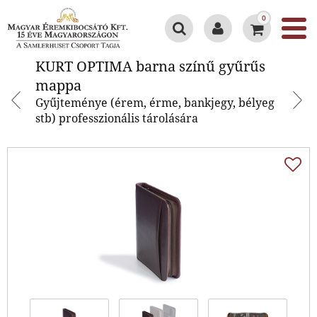
0
KURT OPTIMA barna színű
KURT OPTIMA barna színű gyűrűs
gyűrűs mappa
mappa
Gyűjteménye (érem, érme, bankjegy, bélyeg
stb) professzionális tárolására