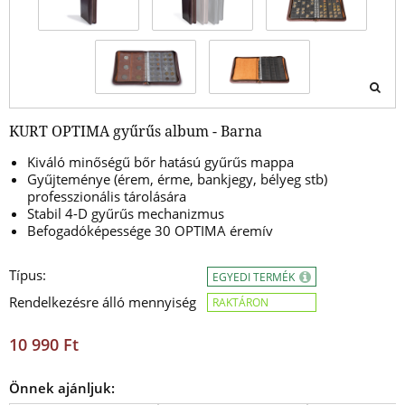
KURT OPTIMA gyűrűs album - Barna
Kiváló minőségű bőr hatású gyűrűs mappa
Gyűjteménye (érem, érme, bankjegy, bélyeg stb)
professzionális tárolására
Stabil 4-D gyűrűs mechanizmus
Befogadóképessége 30 OPTIMA éremív
Típus:
EGYEDI TERMÉK
Rendelkezésre álló mennyiség
RAKTÁRON
10 990 Ft
Önnek ajánljuk: