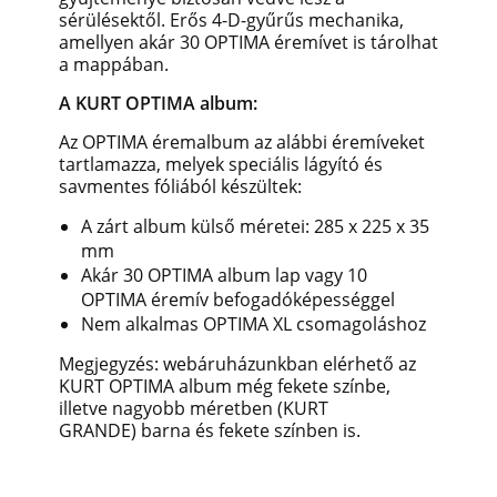
sérülésektől. Erős 4-D-gyűrűs mechanika,
amellyen akár 30 OPTIMA éremívet is tárolhat
a mappában.
A KURT OPTIMA album:
Az OPTIMA éremalbum az alábbi éremíveket
tartlamazza, melyek speciális lágyító és
savmentes fóliából készültek:
A zárt album külső méretei: 285 x 225 x 35
mm
Akár 30 OPTIMA album lap vagy 10
OPTIMA éremív befogadóképességgel
Nem alkalmas OPTIMA XL csomagoláshoz
Megjegyzés: webáruházunkban elérhető az
KURT OPTIMA album még fekete színbe,
illetve nagyobb méretben (KURT
GRANDE) barna és fekete színben is.