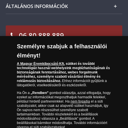
Csomagolási és postaköltség
Ügyfélszolgálat
ÁLTALÁNOS INFORMÁCIÓK
Szállítási módok
Leiratkozás a hírlevélről
Kézbesítés
Karrier
Sütik (cookies) használata
Reklamáció
06 80 888 889
Süti (cookies)
Beállítások
Visszaküldés
Társaságunkról
Személyre szabjuk a felhasználói
(díjmentesen hívható hétfőtől csütörtökig 9.00 és 17.00
Elállási űrlap
Az érmék és érmek ára és értéke
óra között, péntekenként 9.00 és 15.00 óra között)
élményt!
Gyakran ismételt kérdések
A Magyar Éremkibocsátó Kft.
sütiket és további
technológiát használ webhelyeink megbízhatóságának és
biztonságának fenntartásához, webes forgalmunk
Adatkezelés
méréséhez, személyre szabott vásárlási élmény és
reklámozás biztosításához.
Ehhez információt gyűjtünk a
látogatókról, viselkedésükről és eszközeikről.
Ha Ön a
„Rendben”
gombot választja, azzal elfogadja, hogy
ezeket az információkat megoszthatjuk harmadik felekkel,
például hirdető partnereinkkel. Ha
nem fogadja
el a süti
szabályzatot, akkor csak az alapvető sütiket használjuk, így
Ön sajnos nem részesülhet személyre szabott
tartalmainkban. További részletekért és a beállítások
módosításához válassza a „Beállítások” gombot. A
beállításokat bármikor módosíthatja. További információért
olvassa el
süti szabályzatunkat
.