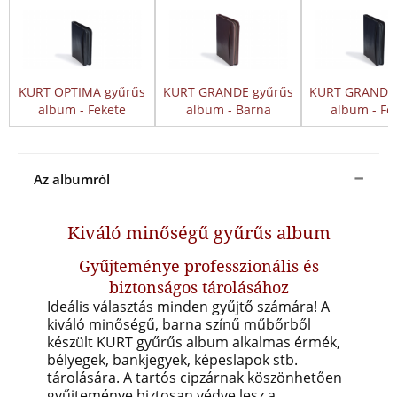
KURT OPTIMA gyűrűs
KURT GRANDE gyűrűs
KURT GRANDE 
album - Fekete
album - Barna
album - Fe
Az albumról
Kiváló minőségű gyűrűs album
Gyűjteménye professzionális és
biztonságos tárolásához
Ideális választás minden gyűjtő számára! A
kiváló minőségű, barna színű műbőrből
készült KURT gyűrűs album alkalmas érmék,
bélyegek, bankjegyek, képeslapok stb.
tárolására.
A tartós cipzárnak köszönhetően
gyűjteménye biztosan védve lesz a