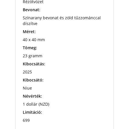
Rézötvözet
Bevonat:
Színarany bevonat és zöld tűzzománccal
díszítve
Méret:
40 x 40 mm
Tömeg:
23 gramm
Kibocsátás:
2025
Kibocsátó:
Niue
Névérték:
1 dollár (NZD)
Limitáció:
699