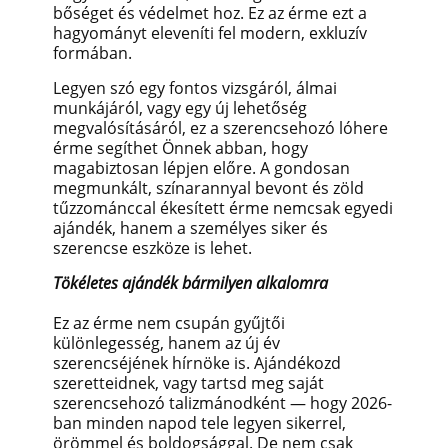
bőséget és védelmet hoz. Ez az érme ezt a
hagyományt eleveníti fel modern, exkluzív
formában.
Legyen szó egy fontos vizsgáról, álmai
munkájáról, vagy egy új lehetőség
megvalósításáról, ez a szerencsehozó lóhere
érme segíthet Önnek abban, hogy
magabiztosan lépjen előre. A gondosan
megmunkált, színarannyal bevont és zöld
tűzzománccal ékesített érme nemcsak egyedi
ajándék, hanem a személyes siker és
szerencse eszköze is lehet.
Tökéletes ajándék bármilyen alkalomra
Ez az érme nem csupán gyűjtői
különlegesség, hanem az új év
szerencséjének hírnöke is. Ajándékozd
szeretteidnek, vagy tartsd meg saját
szerencsehozó talizmánodként — hogy 2026-
ban minden napod tele legyen sikerrel,
örömmel és boldogsággal. De nem csak