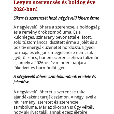
Legyen szerencsés és boldog éve
2026-ban!
Sikert és szerencsét hozó négylevelű lóhere érme
A négylevelű lóhere a szerencse, a boldogság
és a remény örök szimbóluma. Ez a
különleges, színarany bevonattal ellátott,
zöld tűzzománccal díszített érme a jólét és a
pozitív energiák üzenetét hordozza. Egyedi
formája és elegáns megjelenése nemcsak
gyűjtői kincs, hanem szerencsehozó talizmán
is, amely a 2026-os év minden napjára
jókedvet és harmóniát ígér.
A négylevelű lóhere szimbólumának eredete és
jelentése
A négylevelű lóherét a szerencse ritka
ajándékaként tartják számon. A négy levél a
hit, remény, szeretet és szerencse
szimbóluma. Már az ókorban is úgy vélték,
hogy aki ilyet talál, annak egész életére