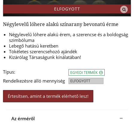
ELFOGYOTT
Négylevelű lóhere alakú színarany bevonatú érme
Négylevelű lóhere alakú érem, a szerencse és a boldogság
szimbóluma
Lebegő hatású keretben
Tökéletes szerencsehozó ajándék
Kizárólag Társaságunk kínálatában!
Típus:
EGYEDI TERMÉK
Rendelkezésre álló mennyiség
ELFOGYOTT
Értesítsen, amint a termék elérhető lesz!
Az érméről