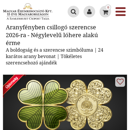
0
Aranyfényben csillogó szerencse
Aranyfényben csillogó szerencse
2026-ra - Négylevelű lóhere alakú
2026-ra - Négylevelű lóhere alakú
érme
érme
A boldogság és a szerencse szimbóluma | 24
karátos arany bevonat | Tökéletes
szerencsehozó ajándék