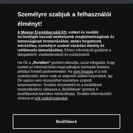
Szállítási módok
Leiratkozás a hírlevélről
Kézbesítés
Karrier
Személyre szabjuk a felhasználói
Sütik (cookies) használata
Reklamáció
élményt!
06 80 888 889
Süti (cookies)
Beállítások
Visszaküldés
A Magyar Éremkibocsátó Kft.
sütiket és további
Társaságunkról
technológiát használ webhelyeink megbízhatóságának és
(díjmentesen hívható hétfőtől csütörtökig 9.00 és 17.00
Elállási űrlap
biztonságának fenntartásához, webes forgalmunk
Az érmék és érmek ára és értéke
óra között, péntekenként 9.00 és 15.00 óra között)
méréséhez, személyre szabott vásárlási élmény és
reklámozás biztosításához.
Ehhez információt gyűjtünk a
látogatókról, viselkedésükről és eszközeikről.
Gyakran ismételt kérdések
Ha Ön a
„Rendben”
gombot választja, azzal elfogadja, hogy
Adatkezelés
ezeket az információkat megoszthatjuk harmadik felekkel,
például hirdető partnereinkkel. Ha
nem fogadja
el a süti
szabályzatot, akkor csak az alapvető sütiket használjuk, így
Ön sajnos nem részesülhet személyre szabott
tartalmainkban. További részletekért és a beállítások
módosításához válassza a „Beállítások” gombot. A
beállításokat bármikor módosíthatja. További információért
olvassa el
süti szabályzatunkat
.
Beállítások
Magyar Éremkibocsátó Kft. 1134 Budapest, Váci út 33. Cégjegyzékszám: 01-09-
957944, Adószám: 23275395-2-41 A Társaság a Magyar Kereskedelmi
Engedélyezési Hivatal Nemesfémvizsgáló és Hitelesítő Hatóság (1089 Budapest,