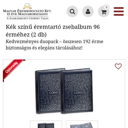
0
Kék színű éremtartó zsebalbum
Kék színű éremtartó zsebalbum 96
96 érméhez (2 db)
érméhez (2 db)
Kedvezményes duopack – összesen 192 érme
biztonságos és elegáns tárolásához!