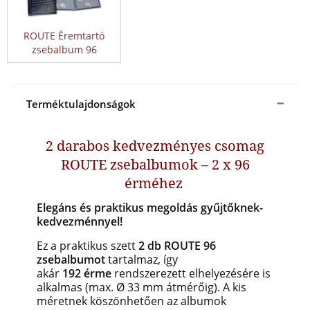
ROUTE Éremtartó
zsebalbum 96
Terméktulajdonságok
2 darabos kedvezményes csomag
ROUTE zsebalbumok – 2 x 96
érméhez
Elegáns és praktikus megoldás gyűjtőknek-
kedvezménnyel!
Ez a praktikus szett
2 db ROUTE 96
zsebalbumot
tartalmaz, így
akár
192 érme
rendszerezett elhelyezésére is
alkalmas (max. Ø 33 mm átmérőig). A kis
méretnek köszönhetően az albumok