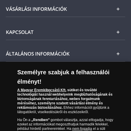
számított 21 napon belül fizetendő.
Arany
VÁSÁRLÁSI INFORMÁCIÓK
Ne feledje, amennyiben az érem nem teljesíti
előzetes várakozásait, a vonatkozó jogszabályok
Ezüst
szerint Önt indoklás nélküli elállási jog illeti meg,
Általános Szerződési Feltételek
és a kézhezvételtől számított 14 napon belül
KAPCSOLAT
Magyar
visszaküldheti. A
mennyiben időközben kifizette a
Fizetés
termék árát, akkor azt visszatérítjük Önnek.
Nemzetközi
Csomagolási és postaköltség
Ügyfélszolgálat
ÁLTALÁNOS INFORMÁCIÓK
Szállítási módok
Leiratkozás a hírlevélről
Kézbesítés
Karrier
Személyre szabjuk a felhasználói
Sütik (cookies) használata
Reklamáció
élményt!
06 80 888 889
Süti (cookies)
Beállítások
Visszaküldés
A Magyar Éremkibocsátó Kft.
sütiket és további
Társaságunkról
technológiát használ webhelyeink megbízhatóságának és
(díjmentesen hívható hétfőtől csütörtökig 9.00 és 17.00
Elállási űrlap
biztonságának fenntartásához, webes forgalmunk
Az érmék és érmek ára és értéke
óra között, péntekenként 9.00 és 15.00 óra között)
méréséhez, személyre szabott vásárlási élmény és
reklámozás biztosításához.
Ehhez információt gyűjtünk a
látogatókról, viselkedésükről és eszközeikről.
Gyakran ismételt kérdések
Ha Ön a
„Rendben”
gombot választja, azzal elfogadja, hogy
Adatkezelés
ezeket az információkat megoszthatjuk harmadik felekkel,
például hirdető partnereinkkel. Ha
nem fogadja
el a süti