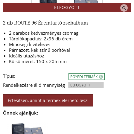
ELFOGYOTT
2 db ROUTE 96 Éremtartó zsebalbum
2 darabos kedvezményes csomag
Tárolókapacitás: 2x96 db érem
Minőségi kivitelezés
Párnázott, kék színű borítóval
Ideális utazáshoz
Külső méret: 150 x 205 mm
Típus:
EGYEDI TERMÉK
Rendelkezésre álló mennyiség
ELFOGYOTT
Értesítsen, amint a termék elérhető lesz!
Önnek ajánljuk: