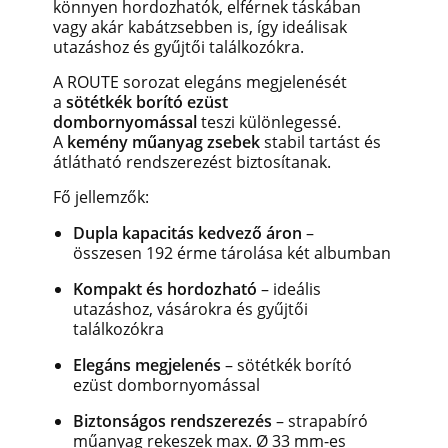
könnyen hordozhatók, elférnek táskában
vagy akár kabátzsebben is, így ideálisak
utazáshoz és gyűjtői találkozókra.
A ROUTE sorozat elegáns megjelenését
a
sötétkék borító ezüst
dombornyomással
teszi különlegessé.
A
kemény műanyag zsebek
stabil tartást és
átlátható rendszerezést biztosítanak.
Fő jellemzők:
Dupla kapacitás kedvező áron
–
összesen 192 érme tárolása két albumban
Kompakt és hordozható
– ideális
utazáshoz, vásárokra és gyűjtői
találkozókra
Elegáns megjelenés
– sötétkék borító
ezüst dombornyomással
Biztonságos rendszerezés
– strapabíró
műanyag rekeszek max. Ø 33 mm-es