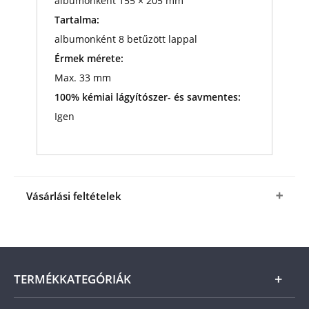
albumonként 155 × 205 mm
Tartalma:
albumonként 8 betűzött lappal
Érmek mérete:
Max. 33 mm
100% kémiai lágyítószer- és savmentes:
Igen
Vásárlási feltételek
Igen, megrendelem a
ROUTE 96 kék színű
éremtartó zsebalbum duopacko
t
a fenti kedvező
áron (+ az
ÁSZF
-ben megjelölt csomagolási és
postaköltség).
A termék ára online, vagy
TERMÉKKATEGÓRIÁK
szállításkor a futárnak vagy a termékhez csatolt
fizetési szelvényen, a számla kiállításától