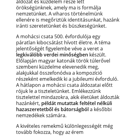
áldozat és küzdelem része lett
örökségünknek, amely ma is formálja
nemzetünket. A viharos történelmünk
ellenére is megőriztük identitásunkat, hazánk
iránti szeretetünket és büszkeségünket.
A mohácsi csata 500. évfordulója egy
páratlan kibocsátást hívott életre. A téma
jelentőségét figyelembe véve a veret a
legkiválóbb verdei minőségben
készült.
Előlapján magyar katonák török túlerővel
szembeni küzdelme elevenedik meg,
alakjukkal összefonódva a kompozíció
részeként emelkedik ki a jubileumi évforduló.
A hátlapon a mohácsi csata áldozatai előtt
rójuk le a tiszteletünket. Emlékezzünk
tisztelettel mindazokra, akik életüket áldozták
hazánkért,
példát mutattak feltétel nélküli
hazaszeretetből és bátorságból
a későbbi
nemzedékek számára.
A kivételes remekmű különlegességét még
tovább fokozza, hogy az érem