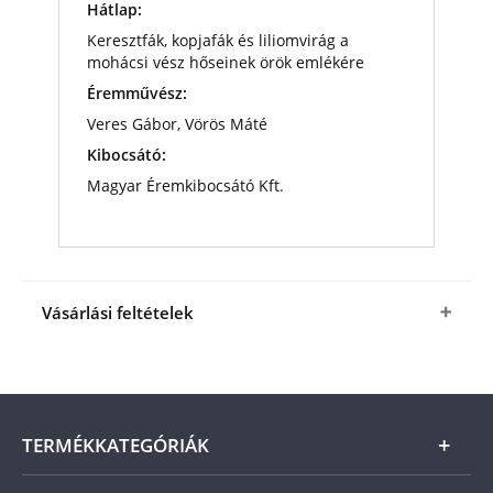
Hátlap:
Keresztfák, kopjafák és liliomvirág a
mohácsi vész hőseinek örök emlékére
Éremművész:
Veres Gábor, Vörös Máté
Kibocsátó:
Magyar Éremkibocsátó Kft.
Vásárlási feltételek
Igen, megrendelem
a
Mohácsi csata 500.
évforduló
színarannyal bevont sorszámozott
emlékérmet
, ajándék Eredetiséget Igazoló
Tanúsítvánnyal, a fenti kedvező áron (+ az
ÁSZF
-
TERMÉKKATEGÓRIÁK
ben megjelölt csomagolási és postaköltség).
A
termék ára online, vagy szállításkor a futárnak