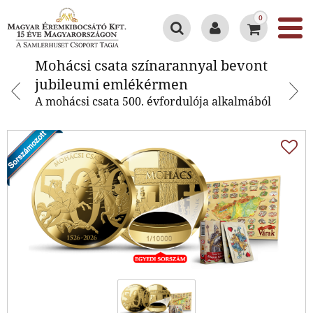
0
Mohácsi csata színarannyal
Mohácsi csata színarannyal bevont
bevont jubileumi emlékérmen
jubileumi emlékérmen
A mohácsi csata 500. évfordulója alkalmából