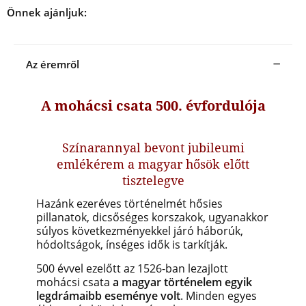
Önnek ajánljuk:
Az éremről
A mohácsi csata 500. évfordulója
Színarannyal bevont jubileumi
emlékérem a magyar hősök előtt
tisztelegve
Hazánk ezeréves történelmét hősies
pillanatok, dicsőséges korszakok, ugyanakkor
súlyos következményekkel járó háborúk,
hódoltságok, ínséges idők is tarkítják.
500 évvel ezelőtt az 1526-ban lezajlott
mohácsi csata
a magyar történelem egyik
legdrámaibb eseménye volt
. Minden egyes