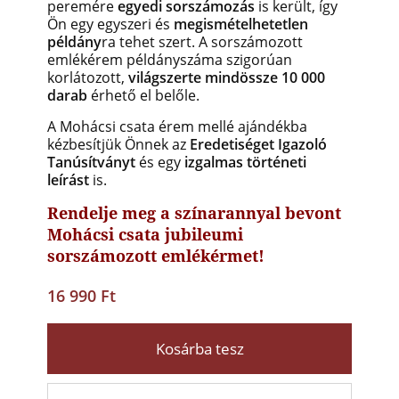
peremére
egyedi sorszámozás
is került, így
Ön egy egyszeri és
megismételhetetlen
példány
ra tehet szert. A sorszámozott
emlékérem példányszáma szigorúan
korlátozott,
világszerte mindössze 10 000
darab
érhető el belőle.
A Mohácsi csata érem mellé ajándékba
kézbesítjük Önnek az
Eredetiséget Igazoló
Tanúsítványt
és egy
izgalmas történeti
leírást
is.
Rendelje meg a színarannyal bevont
Mohácsi csata jubileumi
sorszámozott emlékérmet!
16 990 Ft
Kosárba tesz