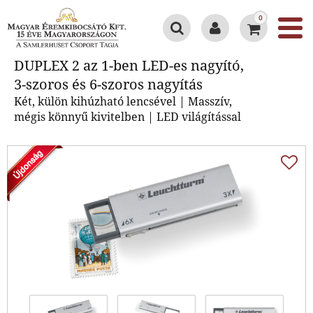
0
DUPLEX 2 az 1-ben LED-es
DUPLEX 2 az 1-ben LED-es nagyító,
nagyító, 3-szoros és 6-szoros
3-szoros és 6-szoros nagyítás
nagyítás
Két, külön kihúzható lencsével | Masszív,
mégis könnyű kivitelben | LED világítással