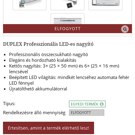
ELFOGYOTT
DUPLEX Professzionális LED-es nagyító
Professzionális összecsukható nagyító
Elegáns és hordozható kialakítás
Kettős nagyítás: 3× (25 × 50 mm) és 6× (25 × 16 mm)
lencsével
Beépített LED világítás: mindkét lencséhez automata fehér
LED fénnyel
Újratölthető akkumulátorral
Típus:
EGYEDI TERMÉK
Rendelkezésre álló mennyiség
ELFOGYOTT
Értesítsen, amint a termék elérhető lesz!