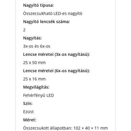
Nagyító típusa:
Összecsukható LED-es nagyító
Nagyító lencsék száma:
2
Nagyítás:
3x-os és 6x-os
Lencse méretei (3x-os nagyítású):
25 x 50 mm
Lencse méretei (6x-os nagyítású):
25 x 16 mm
Megvilágítás:
Fehérfényű LED
Szín:
Ezüst
Méret:
Összecsukott állapotban: 102 × 40 × 11 mm