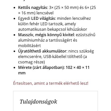
Kettős nagyítás
: 3× (25 × 50 mm) és 6× (25
× 16 mm) lencsével
Egyedi
LED világítás
: minden lencséhez
külön fehér LED tartozik, amely
automatikusan bekapcsol kihúzáskor
Masszív, mégis könnyű kivitel
: ezüstszínű
alumíniumház a tartósságért és
mobilitásért
Újratölthető akkumulátor
: nincs szükség
elemcserére, USB-kábellel tölthető (a
csomag része)
Mérete (zárt állapotban): 102 × 40 × 11
mm
Értesítsen, amint a termék elérhető lesz!
Tulajdonságok