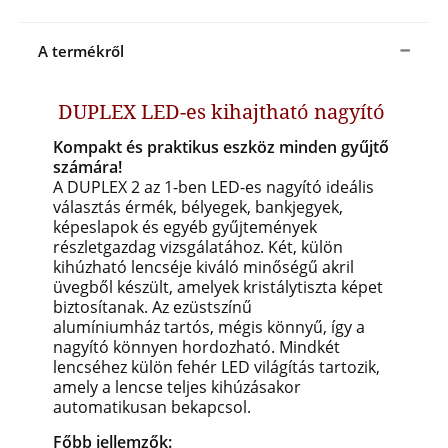
A termékről
DUPLEX LED-es kihajtható nagyító
Kompakt és praktikus eszköz minden gyűjtő
számára!
A DUPLEX 2 az 1-ben LED-es nagyító ideális
választás érmék, bélyegek, bankjegyek,
képeslapok és egyéb gyűjtemények
részletgazdag vizsgálatához. Két, külön
kihúzható lencséje kiváló minőségű akril
üvegből készült, amelyek kristálytiszta képet
biztosítanak. Az ezüstszínű
alumíniumház tartós, mégis könnyű, így a
nagyító könnyen hordozható. Mindkét
lencséhez külön fehér LED világítás tartozik,
amely a lencse teljes kihúzásakor
automatikusan bekapcsol.
Főbb jellemzők: