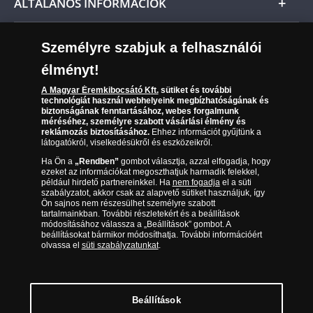
ÁLTALÁNOS INFORMÁCIÓK
Szállítási módok
Leiratkozás a hírlevélről
Kézbesítés
Karrier
Személyre szabjuk a felhasználói
Sütik (cookies) használata
Reklamáció
élményt!
06 80 888 889
Süti (cookies)
Beállítások
Visszaküldés
A Magyar Éremkibocsátó Kft.
sütiket és további
Társaságunkról
technológiát használ webhelyeink megbízhatóságának és
(díjmentesen hívható hétfőtől csütörtökig 9.00 és 17.00
Elállási űrlap
biztonságának fenntartásához, webes forgalmunk
Az érmék és érmek ára és értéke
óra között, péntekenként 9.00 és 15.00 óra között)
méréséhez, személyre szabott vásárlási élmény és
reklámozás biztosításához.
Ehhez információt gyűjtünk a
látogatókról, viselkedésükről és eszközeikről.
Gyakran ismételt kérdések
Ha Ön a
„Rendben”
gombot választja, azzal elfogadja, hogy
Adatkezelés
ezeket az információkat megoszthatjuk harmadik felekkel,
például hirdető partnereinkkel. Ha
nem fogadja
el a süti
szabályzatot, akkor csak az alapvető sütiket használjuk, így
Ön sajnos nem részesülhet személyre szabott
tartalmainkban. További részletekért és a beállítások
módosításához válassza a „Beállítások” gombot. A
beállításokat bármikor módosíthatja. További információért
olvassa el
süti szabályzatunkat
.
Beállítások
Magyar Éremkibocsátó Kft. 1134 Budapest, Váci út 33. Cégjegyzékszám: 01-09-