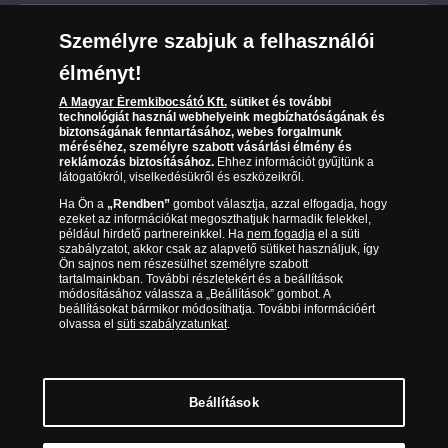
Leiratkozás a hírlevélről
Kézbesítés
Karrier
Személyre szabjuk a felhasználói
Sütik (cookies) használata
Reklamáció
élményt!
06 80 888 889
Süti (cookies)
Beállítások
Visszaküldés
A Magyar Éremkibocsátó Kft.
sütiket és további
Társaságunkról
technológiát használ webhelyeink megbízhatóságának és
(díjmentesen hívható hétfőtől csütörtökig 9.00 és 17.00
Elállási űrlap
biztonságának fenntartásához, webes forgalmunk
Az érmék és érmek ára és értéke
óra között, péntekenként 9.00 és 15.00 óra között)
méréséhez, személyre szabott vásárlási élmény és
reklámozás biztosításához.
Ehhez információt gyűjtünk a
látogatókról, viselkedésükről és eszközeikről.
Gyakran ismételt kérdések
Ha Ön a
„Rendben”
gombot választja, azzal elfogadja, hogy
Adatkezelés
ezeket az információkat megoszthatjuk harmadik felekkel,
például hirdető partnereinkkel. Ha
nem fogadja
el a süti
szabályzatot, akkor csak az alapvető sütiket használjuk, így
Ön sajnos nem részesülhet személyre szabott
tartalmainkban. További részletekért és a beállítások
módosításához válassza a „Beállítások” gombot. A
beállításokat bármikor módosíthatja. További információért
olvassa el
süti szabályzatunkat
.
Beállítások
Magyar Éremkibocsátó Kft. 1134 Budapest, Váci út 33. Cégjegyzékszám: 01-09-
957944, Adószám: 23275395-2-41 A Társaság a Magyar Kereskedelmi
Engedélyezési Hivatal Nemesfémvizsgáló és Hitelesítő Hatóság (1089 Budapest,