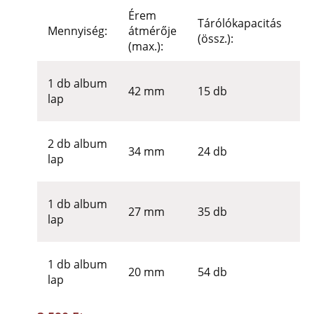
Érem
Tárólókapacitás
B
Mennyiség:
átmérője
(össz.):
m
(max.):
48
1 db album
42 mm
15 db
46
lap
m
39
2 db album
34 mm
24 db
38
lap
m
31
1 db album
27 mm
35 db
32
lap
m
24
1 db album
20 mm
54 db
2
lap
m