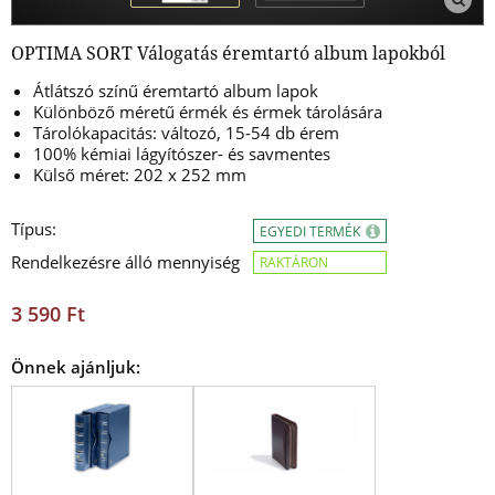
OPTIMA SORT Válogatás éremtartó album lapokból
Átlátszó színű éremtartó album lapok
Különböző méretű érmék és érmek tárolására
Tárolókapacitás: változó, 15-54 db érem
100% kémiai lágyítószer- és savmentes
Külső méret: 202 x 252 mm
Típus:
EGYEDI TERMÉK
Rendelkezésre álló mennyiség
RAKTÁRON
3 590 Ft
Önnek ajánljuk: