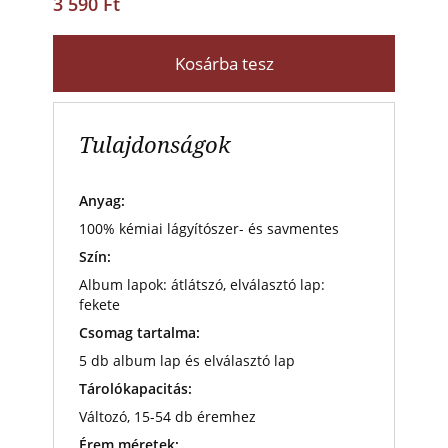
3 590 Ft
Kosárba tesz
Tulajdonságok
Anyag:
100% kémiai lágyítószer- és savmentes
Szín:
Album lapok: átlátszó, elválasztó lap:
fekete
Csomag tartalma:
5 db album lap és elválasztó lap
Tárolókapacitás:
Változó, 15-54 db éremhez
Érem méretek: