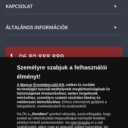
szerint Önt indoklás nélküli elállási jog illeti meg,
Általános Szerződési Feltételek
KAPCSOLAT
Magyar
és a kézhezvételtől számított 14 napon belül
Fizetés
visszaküldheti. A
mennyiben időközben kifizette a
termék árát, akkor azt visszatérítjük Önnek.
Nemzetközi
Csomagolási és postaköltség
Ügyfélszolgálat
ÁLTALÁNOS INFORMÁCIÓK
Szállítási módok
Leiratkozás a hírlevélről
Kézbesítés
Karrier
Sütik (cookies) használata
Reklamáció
06 80 888 889
Süti (cookies)
Beállítások
Visszaküldés
Társaságunkról
Személyre szabjuk a felhasználói
(díjmentesen hívható hétfőtől csütörtökig 9.00 és 17.00
Elállási űrlap
Az érmék és érmek ára és értéke
óra között, péntekenként 9.00 és 15.00 óra között)
élményt!
Gyakran ismételt kérdések
A Magyar Éremkibocsátó Kft.
sütiket és további
technológiát használ webhelyeink megbízhatóságának és
biztonságának fenntartásához, webes forgalmunk
Adatkezelés
méréséhez, személyre szabott vásárlási élmény és
reklámozás biztosításához.
Ehhez információt gyűjtünk a
látogatókról, viselkedésükről és eszközeikről.
Ha Ön a
„Rendben”
gombot választja, azzal elfogadja, hogy
ezeket az információkat megoszthatjuk harmadik felekkel,
például hirdető partnereinkkel. Ha
nem fogadja
el a süti
szabályzatot, akkor csak az alapvető sütiket használjuk, így