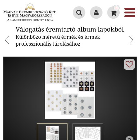
0
Válogatás éremtartó album
Válogatás éremtartó album lapokból
lapokból
Különböző méretű érmék és érmek
professzionális tárolásához