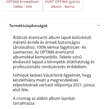
OPTIMA érmealbum
KURT OPTIMA gyűrűs
tokkal - Kék
album - Barna
Terméktulajdonságok
Átlátszó éremtartó album lapok különböző
méretű érmék és érmek biztonságos
tárolásához. 100% kémiai lágyítószer- és
savmentes. Az OPTIMA éremtartó
albumokkal kompatibilis. Fekete színű
elválasztó lappal a könnyebb átláthatóság és
professzionális rendszerezés érdekében.
Felhívjuk kedves Vásárlóink figyelmét, hogy
készlethiány miatt a megrendelések
teljesítésének várható időpontja 2021. június
első fele.
A csomag az alábbi album lapokat
tartalmazza: