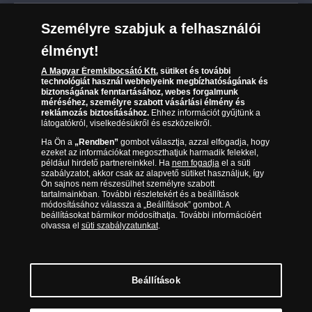
Leiratkozás a hírlevélről
Kézbesítés
Karrier
Személyre szabjuk a felhasználói
Sütik (cookies) használata
Reklamáció
élményt!
06 80 888 889
Süti (cookies)
Beállítások
Visszaküldés
A Magyar Éremkibocsátó Kft.
sütiket és további
Társaságunkról
technológiát használ webhelyeink megbízhatóságának és
(díjmentesen hívható hétfőtől csütörtökig 9.00 és 17.00
Elállási űrlap
biztonságának fenntartásához, webes forgalmunk
Az érmék és érmek ára és értéke
óra között, péntekenként 9.00 és 15.00 óra között)
méréséhez, személyre szabott vásárlási élmény és
reklámozás biztosításához.
Ehhez információt gyűjtünk a
látogatókról, viselkedésükről és eszközeikről.
Gyakran ismételt kérdések
Ha Ön a
„Rendben”
gombot választja, azzal elfogadja, hogy
Adatkezelés
ezeket az információkat megoszthatjuk harmadik felekkel,
például hirdető partnereinkkel. Ha
nem fogadja
el a süti
szabályzatot, akkor csak az alapvető sütiket használjuk, így
Ön sajnos nem részesülhet személyre szabott
tartalmainkban. További részletekért és a beállítások
módosításához válassza a „Beállítások” gombot. A
beállításokat bármikor módosíthatja. További információért
olvassa el
süti szabályzatunkat
.
Beállítások
Magyar Éremkibocsátó Kft. 1134 Budapest, Váci út 33. Cégjegyzékszám: 01-09-
957944, Adószám: 23275395-2-41 A Társaság a Magyar Kereskedelmi
Engedélyezési Hivatal Nemesfémvizsgáló és Hitelesítő Hatóság (1089 Budapest,