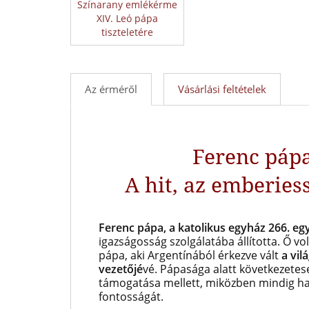
Színarany emlékérme
XIV. Leó pápa
tiszteletére
Az érméről
Vásárlási feltételek
Ferenc páp
A hit, az emberies
Ferenc pápa, a katolikus egyház 266. eg
igazságosság szolgálatába állította. Ő vol
pápa, aki Argentínából érkezve vált
a vil
vezetőjé
vé. Pápasága alatt következetese
támogatása mellett, miközben mindig han
fontosságát.