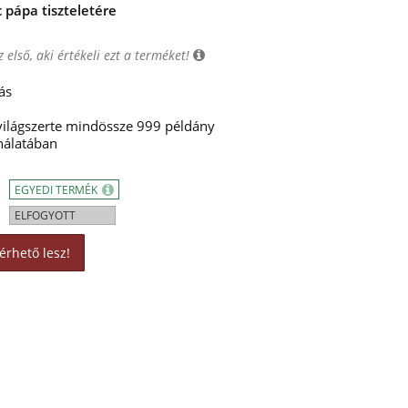
pápa tiszteletére
 első, aki értékeli ezt a terméket!
ás
 világszerte mindössze 999 példány
nálatában
EGYEDI TERMÉK
ELFOGYOTT
érhető lesz!