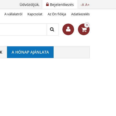
Üdvözöljük,
Bejelentkezés
-A
A+
A vállalatról
Kapcsolat
Az Ön fiókja
Adatkezelés
kérme
0
K
A HÓNAP AJÁNLATA