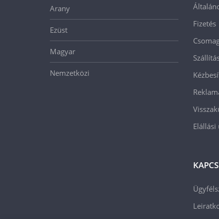
Általán
Arany
Fizetés
Ezüst
Csomago
Magyar
Szállít
Nemzetközi
Kézbesí
Reklam
Visszak
Elállási
KAPCS
Ügyféls
Leiratko