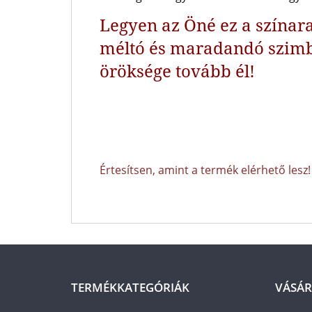
Legyen az Öné ez a szína
méltó és maradandó szim
öröksége tovább él!
Értesítsen, amint a termék elérhető lesz!
TERMÉKKATEGÓRIÁK
VÁSÁR