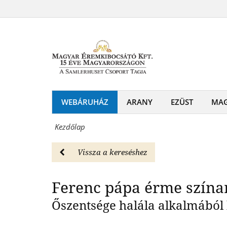
Magyar
Ferenc
Éremkibocsátó
Fere
pápa
Kft.
tiszteletére
-
Magyar
Színarany
Éremkibocsátó
emlékérme
WEBÁRUHÁZ
ARANY
EZÜST
MA
Kft.
Ferenc
-
Kezdőlap
pápa
Érmék
tiszteletére
Vissza a kereséshez
és
Magyar
emlékérmek
Ferenc pápa érme szín
Éremkibocsátó
hivatalos
Őszentsége halála alkalmából
Kft.
forgalmazója!
-