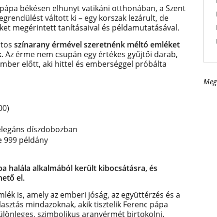
c pápa békésen elhunyt vatikáni otthonában, a Szent
rendülést váltott ki – egy korszak lezárult, de
ket megérintett tanításaival és példamutatásával.
átos
színarany érmével szeretnénk méltó emléket
k
. Az érme nem csupán egy értékes gyűjtői darab,
mber előtt, aki hittel és emberséggel próbálta
Meg
00)
 elegáns díszdobozban
ze 999 példány
a halála alkalmából került kibocsátásra, és
hető el.
ék is, amely az emberi jóság, az együttérzés és a
asztás mindazoknak, akik tisztelik Ferenc pápa
ülönleges, szimbolikus aranyérmét birtokolni.