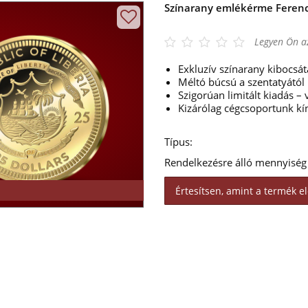
Színarany emlékérme Ferenc 
Legyen Ön az
Exkluzív színarany kibocsát
Méltó búcsú a szentatyától
Szigorúan limitált kiadás –
Kizárólag cégcsoportunk kí
Típus:
Rendelkezésre álló mennyiség
Értesítsen, amint a termék el