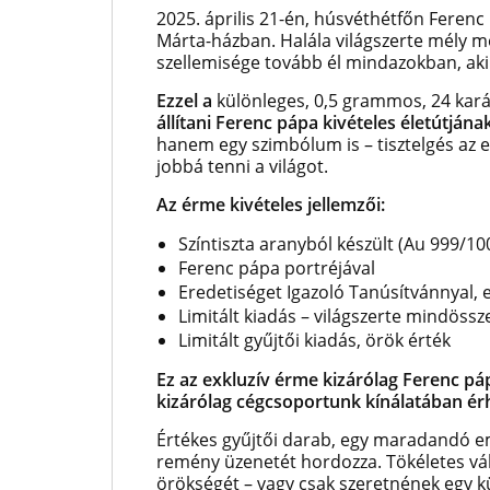
2025. április 21-én, húsvéthétfőn Feren
Márta-házban. Halála világszerte mély meg
szellemisége tovább él mindazokban, aki
Ezzel a
különleges, 0,5 grammos, 24 kar
állítani Ferenc pápa kivételes életútjána
hanem egy szimbólum is – tisztelgés az e
jobbá tenni a világot.
Az érme kivételes jellemzői:
Színtiszta aranyból készült (Au 999/10
Ferenc pápa portréjával
Eredetiséget Igazoló Tanúsítvánnyal,
Limitált kiadás – világszerte mindöss
Limitált gyűjtői kiadás, örök érték
Ez az exkluzív érme kizárólag Ferenc páp
kizárólag cégcsoportunk kínálatában ér
Értékes gyűjtői darab, egy maradandó eml
remény üzenetét hordozza. Tökéletes vál
örökségét – vagy csak szeretnének egy k