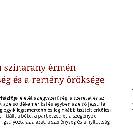
a színarany érmén
ség és a remény öröksége
yházfője
, életét az egyszerűség, a szeretet és az
t az első dél-amerikai és egyben az első jezsuita
ág egyik legismertebb és leginkább tisztelt erkölcsi
n kiállt a béke, a párbeszéd és a szegények
gsúlyozta az alázat, a szerénység és a nyitottság