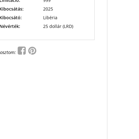
Limitáció:
999
Kibocsátás:
2025
Kibocsátó:
Libéria
Névérték:
25 dollár (LRD)
osztom: