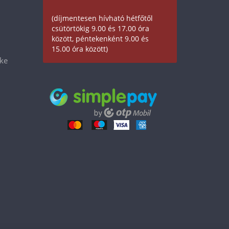
(díjmentesen hívható hétfőtől
csütörtökig 9.00 és 17.00 óra
között, péntekenként 9.00 és
15.00 óra között)
éke