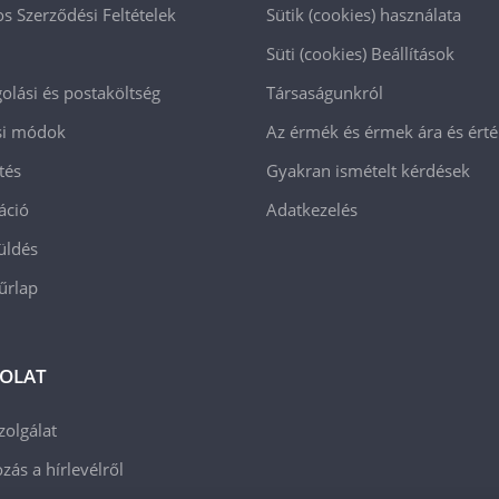
os Szerződési Feltételek
Sütik (cookies) használata
Süti (cookies)
Beállítások
lási és postaköltség
Társaságunkról
ási módok
Az érmék és érmek ára és ért
tés
Gyakran ismételt kérdések
áció
Adatkezelés
üldés
 űrlap
OLAT
zolgálat
zás a hírlevélről