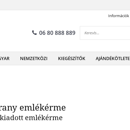
Információk
nc pápa érme színarany emlé
06 80 888 889
GYAR
NEMZETKÖZI
KIEGÉSZÍTŐK
AJÁNDÉKÖTLETE
arany emlékérme
 kiadott emlékérme