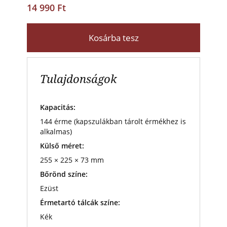
14 990 Ft
Kosárba tesz
Tulajdonságok
Kapacitás:
144 érme (kapszulákban tárolt érmékhez is
alkalmas)
Külső méret:
255 × 225 × 73 mm
Bőrönd színe:
Ezüst
Érmetartó tálcák színe:
Kék