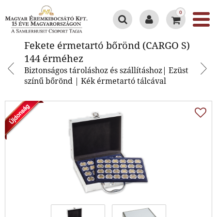
0
Fekete érmetartó bőrönd (CARGO
Fekete érmetartó bőrönd (CARGO S)
S) 144 érméhez
144 érméhez
Biztonságos tároláshoz és szállításhoz| Ezüst
színű bőrönd | Kék érmetartó tálcával