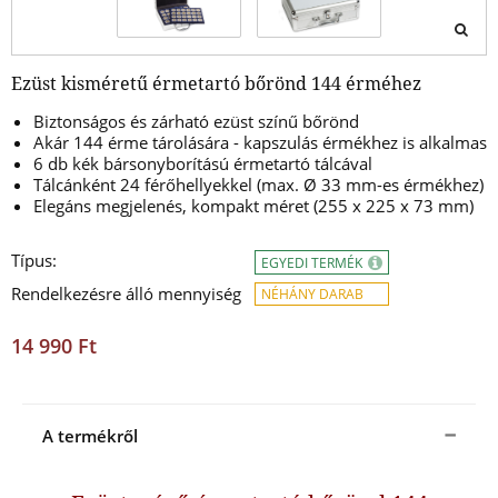
Ezüst kisméretű érmetartó bőrönd 144 érméhez
Biztonságos és zárható ezüst színű bőrönd
Akár 144 érme tárolására - kapszulás érmékhez is alkalmas
6 db kék bársonyborítású érmetartó tálcával
Tálcánként 24 férőhellyekkel
(max. Ø 33 mm-es érmékhez)
Elegáns megjelenés, kompakt méret (255 x 225 x 73 mm)
Típus:
EGYEDI TERMÉK
Rendelkezésre álló mennyiség
NÉHÁNY DARAB
14 990 Ft
A termékről