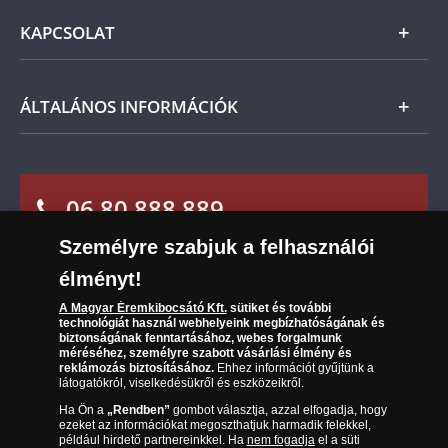
szerint Önt indoklás nélküli elállási jog illeti meg,
Általános Szerződési Feltételek
és a kézhezvételtől számított 14 napon belül
KAPCSOLAT
Magyar
visszaküldheti. A
mennyiben időközben kifizette a
Fizetés
termék árát, akkor azt visszatérítjük Önnek.
Nemzetközi
Csomagolási és postaköltség
Ügyfélszolgálat
ÁLTALÁNOS INFORMÁCIÓK
Szállítási módok
Leiratkozás a hírlevélről
Kézbesítés
Karrier
Sütik (cookies) használata
Reklamáció
06 80 888 889
Süti (cookies)
Beállítások
Visszaküldés
Társaságunkról
Személyre szabjuk a felhasználói
(díjmentesen hívható hétfőtől csütörtökig 9.00 és 17.00
Elállási űrlap
Az érmék és érmek ára és értéke
óra között, péntekenként 9.00 és 15.00 óra között)
élményt!
Gyakran ismételt kérdések
A Magyar Éremkibocsátó Kft.
sütiket és további
technológiát használ webhelyeink megbízhatóságának és
biztonságának fenntartásához, webes forgalmunk
Adatkezelés
méréséhez, személyre szabott vásárlási élmény és
reklámozás biztosításához.
Ehhez információt gyűjtünk a
látogatókról, viselkedésükről és eszközeikről.
Ha Ön a
„Rendben”
gombot választja, azzal elfogadja, hogy
ezeket az információkat megoszthatjuk harmadik felekkel,
például hirdető partnereinkkel. Ha
nem fogadja
el a süti