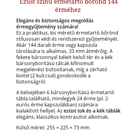
Ezüst színű érmetartó bőrönd 144
érméhez
Elegáns és biztonságos megoldás
érmegyűjtemény számára!
Ez a praktikus, kis méretű érmetartó bőrönd
stílusosan védi és rendszerezi gyűjteményét.
Akár 144 darab érme vagy kapszula
tárolására is alkalmas, 33 mm átmérőig. A
fekete bársonnyal bélelt belső tér és a kék
bársonyborítású tálcák kifinomult
megjelenést biztosítanak, míg a zárható
kivitel (2 kulccsal) gondoskodik a
biztonságról.
A belsejében 6 bársonyborítású érmetartó
tábla található, mindegyik 24 érme
(pl. 2
eurós érme kapszulákban)
számára
kialakított hellyel. Az
ezüst tok és a kék táblák
elegáns, klasszikus kontrasztot alkotnak.
Külső méret: 255 × 225 × 73 mm