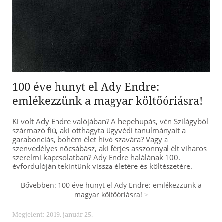
100 éve hunyt el Ady Endre:
emlékezzünk a magyar költőóriásra!
Ki volt Ady Endre valójában? A hepehupás, vén Szilágyból
származó fiú, aki otthagyta ügyvédi tanulmányait a
garabonciás, bohém élet hívó szavára? Vagy a
szenvedélyes nőcsábász, aki férjes asszonnyal élt viharos
szerelmi kapcsolatban? Ady Endre halálának 100.
évfordulóján tekintünk vissza életére és költészetére.
Bővebben: 100 éve hunyt el Ady Endre: emlékezzünk a
magyar költőóriásra!
Megjelent: 2019. január 25.