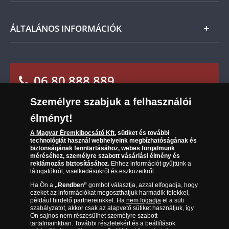
Leiratkozás a hírlevélről
Kézbesítés
Karrier
Tájékoztató kezdők számára
ÁLTALÁNOS INFORMÁCIÓK
Reklamáció
Az Ön előnyei
Visszaküldés
A világ érmetörténete
Sütik (cookies) használata
Elállási űrlap
06 80 888 889
Süti (cookies)
Beállítások
Társaságunkról
Személyre szabjuk a felhasználói
(díjmentesen hívható hétfőtől csütörtökig 9.00 és
Az érmék és érmek ára és értéke
17.00 óra között, péntekenként 9.00 és 15.00 óra
élményt!
között)
Gyakran ismételt kérdések
A Magyar Éremkibocsátó Kft.
sütiket és további
technológiát használ webhelyeink megbízhatóságának és
biztonságának fenntartásához, webes forgalmunk
Adatkezelés
méréséhez, személyre szabott vásárlási élmény és
reklámozás biztosításához.
Ehhez információt gyűjtünk a
látogatókról, viselkedésükről és eszközeikről.
Ha Ön a
„Rendben”
gombot választja, azzal elfogadja, hogy
ezeket az információkat megoszthatjuk harmadik felekkel,
például hirdető partnereinkkel. Ha
nem fogadja
el a süti
szabályzatot, akkor csak az alapvető sütiket használjuk, így
Ön sajnos nem részesülhet személyre szabott
tartalmainkban. További részletekért és a beállítások