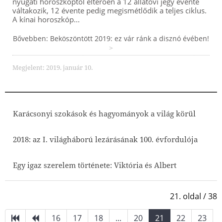
nyugati horoszkóptól eltérően a 12 állatövi jegy évente
váltakozik, 12 évente pedig megismétlődik a teljes ciklus.
A kínai horoszkóp...
Bővebben: Beköszöntött 2019: ez vár ránk a disznó évében!
Megjelent: 2019. január 10.
Karácsonyi szokások és hagyományok a világ körül
2018: az I. világháború lezárásának 100. évfordulója
Egy igaz szerelem története: Viktória és Albert
21. oldal / 38
16
17
18
...
20
21
22
23