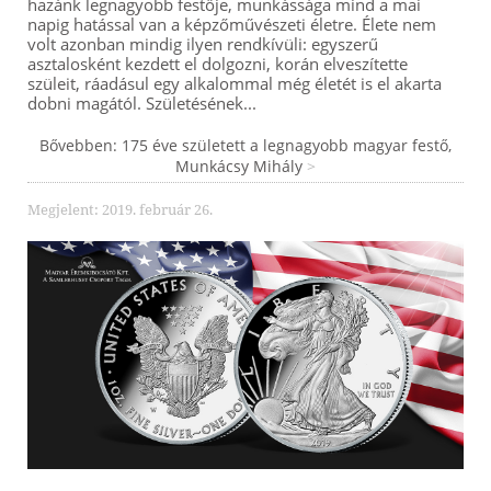
hazánk legnagyobb festője, munkássága mind a mai
napig hatással van a képzőművészeti életre. Élete nem
volt azonban mindig ilyen rendkívüli: egyszerű
asztalosként kezdett el dolgozni, korán elveszítette
szüleit, ráadásul egy alkalommal még életét is el akarta
dobni magától. Születésének...
Bővebben: 175 éve született a legnagyobb magyar festő,
Munkácsy Mihály
Megjelent: 2019. február 26.