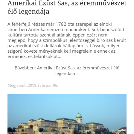
Amerikai Ezüst Sas, az éremművészet
élő legendája
A fehérfejű rétisas már 1782 óta szerepel az elnöki
címerben Amerika nemzeti madaraként. Sok bennszülött
kultúra tartotta szent állatának, éppen ezért nem
meglepő, hogy a szimbolikus jelentőséggel bíró sas került
az amerikai ezüst dollárok hátlapjára is. Lássuk, milyen
szigorú követelményeknek kell megfelelnie ennek az
érmének, és tekintsük át...
Bővebben: Amerikai Ezüst Sas, az éremművészet élő
legendája
Megjelent: 2019. február 06.