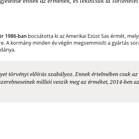
felelnie ennek az érmének, és tekintsük át történetét
ör 1986-ban
bocsátotta ki az Amerikai Ezüst Sas érmét, mel
évre. A kormány minden év végén megsemmisíti a gyártás sor
ldánya.
yet törvényi előírás szabályoz. Ennek értelmében csak az
 szerelmeseinek milliói veszik meg az érméket, 2014-ben 