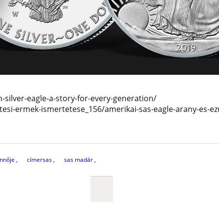
silver-eagle-a-story-for-every-generation/
etesi-ermek-ismertetese_156/amerikai-sas-eagle-arany-es-e
ennője
címersas
sas madár