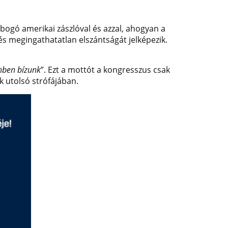
obogó amerikai zászlóval és azzal, ahogyan a
 és megingathatatlan elszántságát jelképezik.
enben bízunk
”. Ezt a mottót a kongresszus csak
 utolsó strófájában.