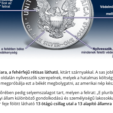
ra, a fehérfejű rétisas látható
, kitárt szárnyakkal. A sas j
l oldalán nyílvesszők szerepelnek, melyek a hatalmas költsé
aki megpróbálja ezt a békét megbolygatni, az amerikai nép ké
ében pedig selyemszalagot tart, melyen a felirat: „E plurib
i állam különböző gondolkodású és személyiségű lakosokkal
feje fölött látható
13 ötágú csillag utal a 13 alapító államra