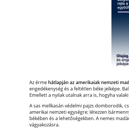
Az érme
hátlapján az amerikaiak nemzeti mada
engedékenység és a feltétlen béke jelképe. Ba
Emellett a nyilak utalnak arra is, hogyha val
A sas mellkasán védelmi pajzs domborodik, csőr
amerikai nemzeti egységre; létezzen bármenny
békében és a lehetőségekben.
A nemes madár 
vágyakozásra.