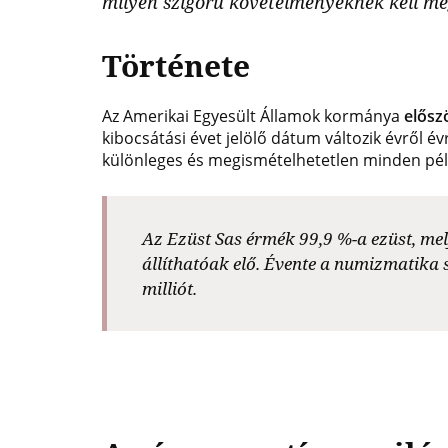
milyen szigorú követelményeknek kell meg
emlékérmek
Története
hivatalos
forgalmazója!
Az Amerikai Egyesült Államok kormánya
elősz
kibocsátási évet jelölő dátum változik évről 
különleges és megismételhetetlen minden pé
Az Ezüst Sas érmék 99,9 %-a ezüst, mel
állíthatóak elő. Évente a numizmatika
milliót.