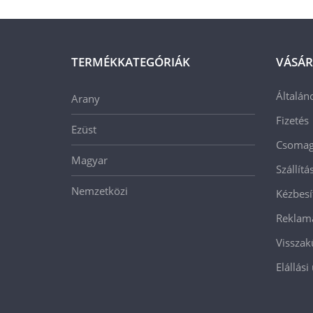
TERMÉKKATEGÓRIÁK
VÁSÁR
Általán
Arany
Fizetés
Ezüst
Csomago
Magyar
Szállít
Nemzetközi
Kézbesí
Reklam
Visszak
Elállási