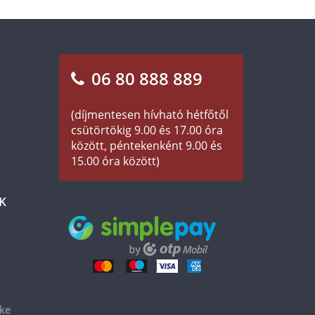
06 80 888 889
(díjmentesen hívható hétfőtől
csütörtökig 9.00 és 17.00 óra
között, péntekenként 9.00 és
15.00 óra között)
K
éke