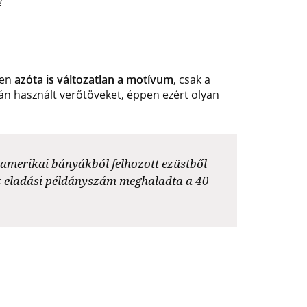
!
yen
azóta is változatlan a motívum
, csak a
án használt verőtöveket, éppen ezért olyan
 amerikai bányákból felhozott ezüstből
az eladási példányszám meghaladta a 40