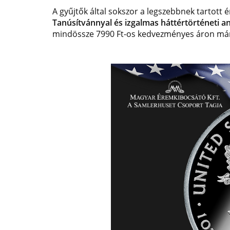
A gyűjtők által sokszor a legszebbnek tartott
Tanúsítvánnyal és izgalmas háttértörténeti a
mindössze 7990 Ft-os kedvezményes áron márc