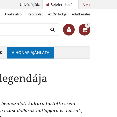
Üdvözöljük,
Bejelentkezés
-A
A+
A vállalatról
Kapcsolat
Az Ön fiókja
Adatkezelés
0
K
A HÓNAP AJÁNLATA
 legendája
bennszülött kultúra tartotta szent
i ezüst dollárok hátlapjára is. Lássuk,