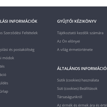
LÁSI INFORMÁCIÓK
GYŰJTŐI KÉZIKÖNYV
os Szerződési Feltételek
Tájékoztató kezdők számára
Az Ön előnyei
lási és postaköltség
A világ érmetörténete
ási módok
tés
ÁLTALÁNOS INFORMÁCIÓ
áció
Sütik (cookies) használata
üldés
Süti (cookies)
Beállítások
 űrlap
Társaságunkról
Az érmék és érmek ára és ért