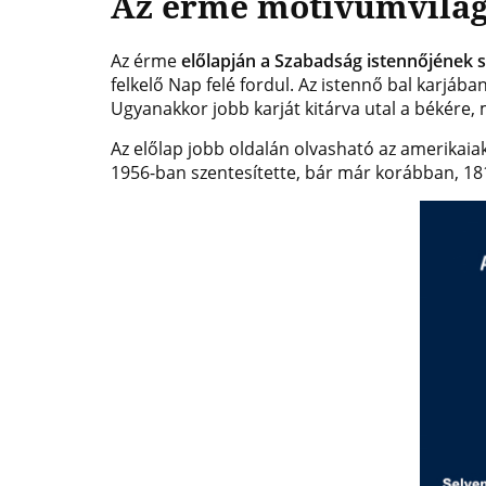
Az érme motívumvilá
Az érme
előlapján a Szabadság istennőjének s
felkelő Nap felé fordul. Az istennő bal karjáb
Ugyanakkor jobb karját kitárva utal a békére
Az előlap jobb oldalán olvasható az amerikaia
1956-ban szentesítette, bár már korábban, 18