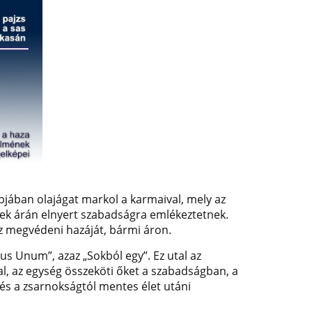
obbjában olajágat markol a karmaival, mely az
gek árán elnyert szabadságra emlékeztetnek.
sz megvédeni hazáját, bármi áron.
us Unum”, azaz „Sokból egy”. Ez utal az
, az egység összeköti őket a szabadságban, a
és a zsarnokságtól mentes élet utáni