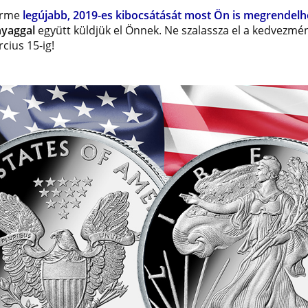
 érme
legújabb, 2019-es kibocsátását most Ön is megrendelh
nyaggal
együtt küldjük el Önnek. Ne szalassza el a kedvezmé
ius 15-ig!