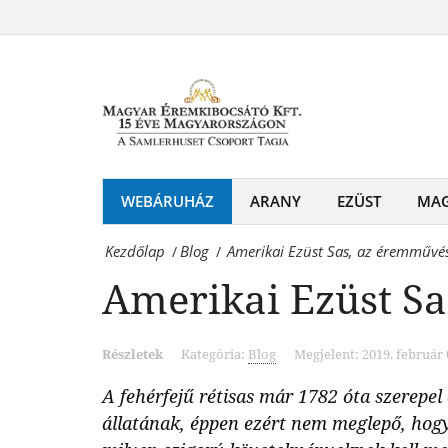
Amerikai
legendája
Ezüst
Magyar
Sas,
Éremkibocsátó
az
Kft.
éremművészet
-
élő
WEBÁRUHÁZ
ARANY
EZÜST
MA
Érmék
legendája
és
Kezdőlap
Blog
Amerikai Ezüst Sas, az éremművés
/
/
Magyar
emlékérmek
Amerikai Ezüst Sa
Éremkibocsátó
hivatalos
Kft.
forgalmazója!
Részletek
Kategória:
Blog
Megjelent: 2019. február 
-
A fehérfejű rétisas már 1782 óta szerepe
Érmék
állatának, éppen ezért nem meglepő, hogy 
és