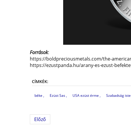
Források
:
https://boldpreciousmetals.com/the-american-
https://ezustpanda.hu/arany-es-ezust-befekt
CÍMKÉK:
béke
Ezüst Sas
USA ezüst érme
Szabadság ist
Előző