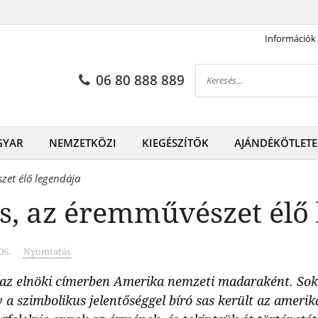
Információk
06 80 888 889
GYAR
NEMZETKÖZI
KIEGÉSZÍTŐK
AJÁNDÉKÖTLETE
zet élő legendája
s, az éremművészet élő
06.
Nyomtatás
l az elnöki címerben Amerika nemzeti madaraként. Sok 
a szimbolikus jelentőséggel bíró sas került az amerika