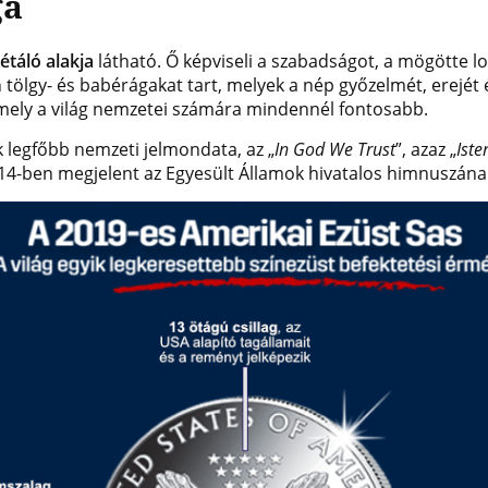
ga
étáló alakja
látható. Ő képviseli a szabadságot, a mögötte l
an tölgy- és babérágakat tart, melyek a nép győzelmét, erejét
, mely a világ nemzetei számára mindennél fontosabb.
k legfőbb nemzeti jelmondata, az „
In God We Trust
”, azaz „
Ist
14-ben megjelent az Egyesült Államok hivatalos himnuszának