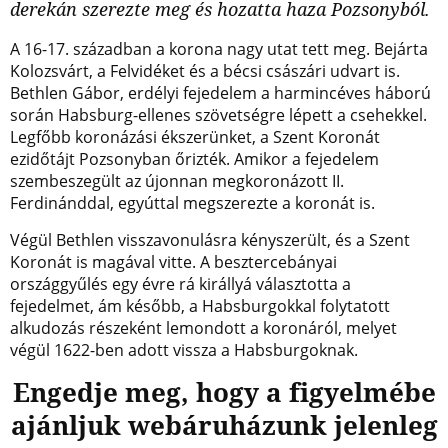
derekán szerezte meg és hozatta haza Pozsonyból.
A 16-17. században a korona nagy utat tett meg. Bejárta
Kolozsvárt, a Felvidéket és a bécsi császári udvart is.
Bethlen Gábor, erdélyi fejedelem a harmincéves háború
során Habsburg-ellenes szövetségre lépett a csehekkel.
Legfőbb koronázási ékszerünket, a Szent Koronát
ezidőtájt Pozsonyban őrizték. Amikor a fejedelem
szembeszegült az újonnan megkoronázott II.
Ferdinánddal, egyúttal megszerezte a koronát is.
Végül Bethlen visszavonulásra kényszerült, és a Szent
Koronát is magával vitte. A besztercebányai
országgyűlés egy évre rá királlyá választotta a
fejedelmet, ám később, a Habsburgokkal folytatott
alkudozás részeként lemondott a koronáról, melyet
végül 1622-ben adott vissza a Habsburgoknak.
Engedje meg, hogy a figyelmébe
ajánljuk webáruházunk jelenleg