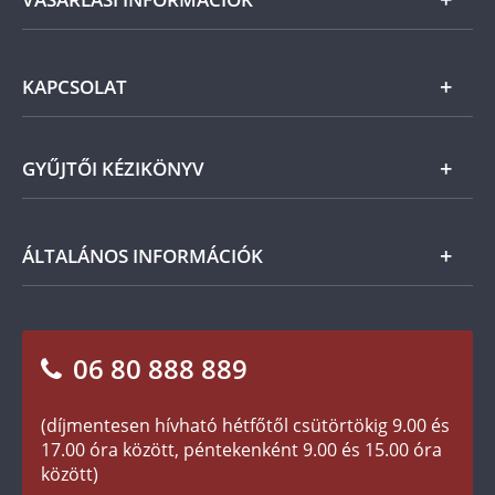
Ezüst
Általános Szerződési Feltételek
KAPCSOLAT
Magyar
Fizetés
Nemzetközi
Csomagolási és postaköltség
Ügyfélszolgálat
GYŰJTŐI KÉZIKÖNYV
Szállítási módok
Leiratkozás a hírlevélről
Kézbesítés
Karrier
Tájékoztató kezdők számára
ÁLTALÁNOS INFORMÁCIÓK
Reklamáció
Az Ön előnyei
Visszaküldés
A világ érmetörténete
Sütik (cookies) használata
Elállási űrlap
06 80 888 889
Süti (cookies)
Beállítások
Társaságunkról
(díjmentesen hívható hétfőtől csütörtökig 9.00 és
Az érmék és érmek ára és értéke
17.00 óra között, péntekenként 9.00 és 15.00 óra
között)
Gyakran ismételt kérdések