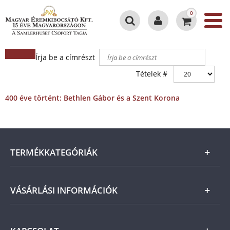
0
Írja be a címrészt
Tételek #
400 éve történt: Bethlen Gábor és a Szent Korona
TERMÉKKATEGÓRIÁK
Arany
VÁSÁRLÁSI INFORMÁCIÓK
Ezüst
Általános Szerződési Feltételek