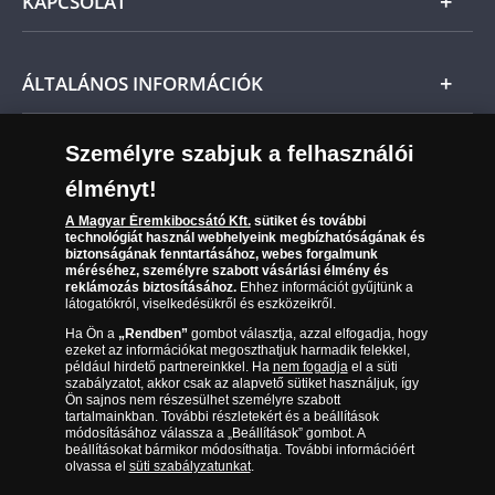
KAPCSOLAT
Magyar
Fizetés
Nemzetközi
Csomagolási és postaköltség
Ügyfélszolgálat
ÁLTALÁNOS INFORMÁCIÓK
Szállítási módok
Leiratkozás a hírlevélről
Kézbesítés
Karrier
Személyre szabjuk a felhasználói
Sütik (cookies) használata
Reklamáció
élményt!
06 80 888 889
Süti (cookies)
Beállítások
Visszaküldés
A Magyar Éremkibocsátó Kft.
sütiket és további
Társaságunkról
technológiát használ webhelyeink megbízhatóságának és
(díjmentesen hívható hétfőtől csütörtökig 9.00 és 17.00
Elállási űrlap
biztonságának fenntartásához, webes forgalmunk
Az érmék és érmek ára és értéke
óra között, péntekenként 9.00 és 15.00 óra között)
méréséhez, személyre szabott vásárlási élmény és
reklámozás biztosításához.
Ehhez információt gyűjtünk a
látogatókról, viselkedésükről és eszközeikről.
Gyakran ismételt kérdések
Ha Ön a
„Rendben”
gombot választja, azzal elfogadja, hogy
Adatkezelés
ezeket az információkat megoszthatjuk harmadik felekkel,
például hirdető partnereinkkel. Ha
nem fogadja
el a süti
szabályzatot, akkor csak az alapvető sütiket használjuk, így
Ön sajnos nem részesülhet személyre szabott
tartalmainkban. További részletekért és a beállítások
módosításához válassza a „Beállítások” gombot. A
beállításokat bármikor módosíthatja. További információért
olvassa el
süti szabályzatunkat
.