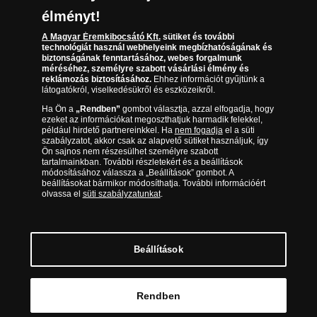
(díjmentesen hívható hétfőtől csütörtökig 9.00 és
Az érmék és érmek ára és értéke
17.00 óra között, péntekenként 9.00 és 15.00 óra
élményt!
között)
Gyakran ismételt kérdések
A Magyar Éremkibocsátó Kft.
sütiket és további
technológiát használ webhelyeink megbízhatóságának és
biztonságának fenntartásához, webes forgalmunk
Adatkezelés
méréséhez, személyre szabott vásárlási élmény és
reklámozás biztosításához.
Ehhez információt gyűjtünk a
látogatókról, viselkedésükről és eszközeikről.
Ha Ön a
„Rendben”
gombot választja, azzal elfogadja, hogy
ezeket az információkat megoszthatjuk harmadik felekkel,
például hirdető partnereinkkel. Ha
nem fogadja
el a süti
szabályzatot, akkor csak az alapvető sütiket használjuk, így
Ön sajnos nem részesülhet személyre szabott
tartalmainkban. További részletekért és a beállítások
módosításához válassza a „Beállítások” gombot. A
beállításokat bármikor módosíthatja. További információért
olvassa el
süti szabályzatunkat
.
Magyar Éremkibocsátó Kft. 1134 Budapest, Váci út 33.
Cégjegyzékszám: 01-09-957944, Adószám: 23275395-2-41 A Társaság a
Magyar Kereskedelmi Engedélyezési Hivatal Nemesfémvizsgáló és
Beállítások
Hitelesítő Hatóság (1089 Budapest, Bláthy Ottó utca 3-5.)
engedélyéhez kötött tevékenységet folytat. Kereskedelmi engedély
száma: PR7638
© Copyright 2026 - Magyar Éremkibocsátó Kft.
Rendben