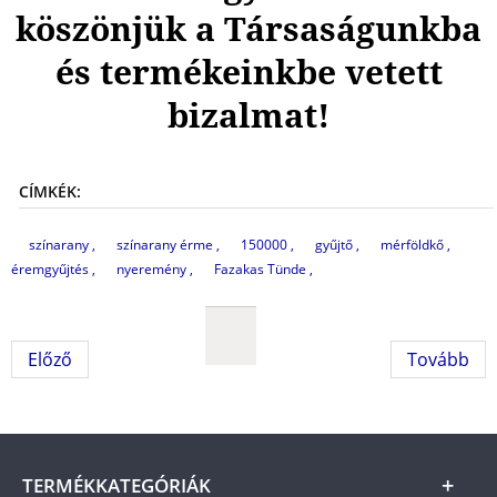
köszönjük a Társaságunkba
és termékeinkbe vetett
bizalmat!
CÍMKÉK:
színarany
színarany érme
150000
gyűjtő
mérföldkő
éremgyűjtés
nyeremény
Fazakas Tünde
Előző
Tovább
TERMÉKKATEGÓRIÁK