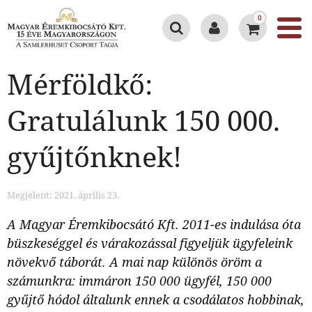
0
Mérföldkő:
Gratulálunk 150 000.
gyűjtőnknek!
Megjelent: 2021. április 23.
A Magyar Éremkibocsátó Kft. 2011-es indulása óta
büszkeséggel és várakozással figyeljük ügyfeleink
növekvő táborát. A mai nap különös öröm a
számunkra: immáron 150 000 ügyfél, 150 000
gyűjtő hódol általunk ennek a csodálatos hobbinak,