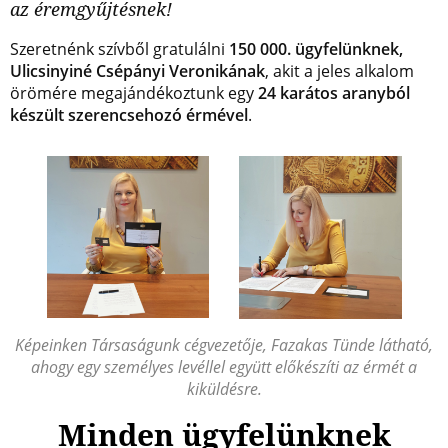
az éremgyűjtésnek!
Szeretnénk szívből gratulálni
150 000. ügyfelünknek,
Ulicsinyiné Csépányi Veronikának
, akit a jeles alkalom
örömére megajándékoztunk egy
24 karátos aranyból
készült szerencsehozó érmével
.
Képeinken Társaságunk cégvezetője, Fazakas Tünde látható,
ahogy egy személyes levéllel együtt előkészíti az érmét a
kiküldésre.
Minden ügyfelünknek