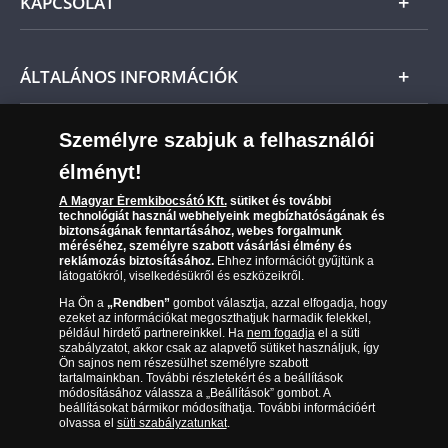
KAPCSOLAT
Magyar
Fizetés
Nemzetközi
Csomagolási és postaköltség
Ügyfélszolgálat
ÁLTALÁNOS INFORMÁCIÓK
Szállítási módok
Leiratkozás a hírlevélről
Kézbesítés
Karrier
Személyre szabjuk a felhasználói
Sütik (cookies) használata
Reklamáció
élményt!
06 80 888 889
Süti (cookies)
Beállítások
Visszaküldés
A Magyar Éremkibocsátó Kft.
sütiket és további
Társaságunkról
technológiát használ webhelyeink megbízhatóságának és
(díjmentesen hívható hétfőtől csütörtökig 9.00 és 17.00
Elállási űrlap
biztonságának fenntartásához, webes forgalmunk
Az érmék és érmek ára és értéke
óra között, péntekenként 9.00 és 15.00 óra között)
méréséhez, személyre szabott vásárlási élmény és
reklámozás biztosításához.
Ehhez információt gyűjtünk a
látogatókról, viselkedésükről és eszközeikről.
Gyakran ismételt kérdések
Ha Ön a
„Rendben”
gombot választja, azzal elfogadja, hogy
Adatkezelés
ezeket az információkat megoszthatjuk harmadik felekkel,
például hirdető partnereinkkel. Ha
nem fogadja
el a süti
szabályzatot, akkor csak az alapvető sütiket használjuk, így
Ön sajnos nem részesülhet személyre szabott
tartalmainkban. További részletekért és a beállítások
módosításához válassza a „Beállítások” gombot. A
beállításokat bármikor módosíthatja. További információért
olvassa el
süti szabályzatunkat
.