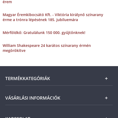
érem
Magyar Éremkibocsátó Kft. - Viktória királynő színarany
érme a trónra lépésének 185. jubiluemára
Mérföldkő: Gratulálunk 150 000. gyűjtőnknek!
William Shakespeare 24 karátos színarany érmén
megörökítve
TERMÉKKATEGÓRIÁK
Arany
VÁSÁRLÁSI INFORMÁCIÓK
Ezüst
Általános Szerződési Feltételek