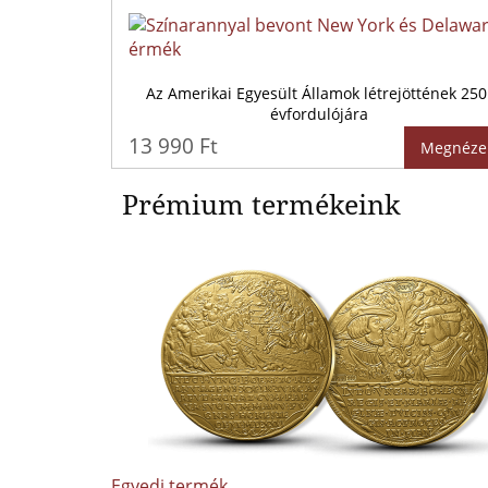
Az Amerikai Egyesült Államok létrejöttének 250
évfordulójára
13 990 Ft
Megnéze
Prémium termékeink
Egyedi termék