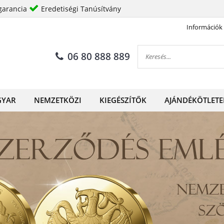
garancia
Eredetiségi Tanúsítvány
Információk
06 80 888 889
YAR
NEMZETKÖZI
KIEGÉSZÍTŐK
AJÁNDÉKÖTLETE