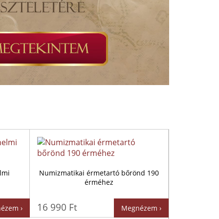
lmi
Numizmatikai érmetartó bőrönd 190
érméhez
16 990 Ft
ézem ›
Megnézem ›