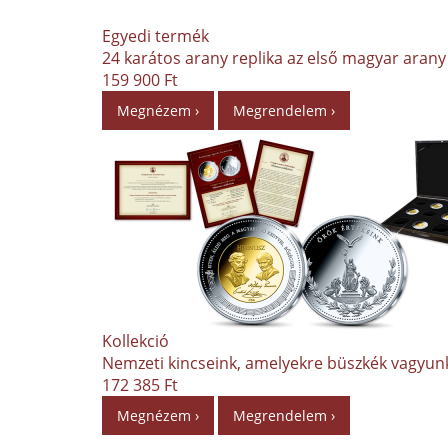
Egyedi termék
24 karátos arany replika az első magyar arany 
159 900 Ft
Megnézem ›
Megrendelem ›
Kollekció
Nemzeti kincseink, amelyekre büszkék vagyun
172 385 Ft
Megnézem ›
Megrendelem ›