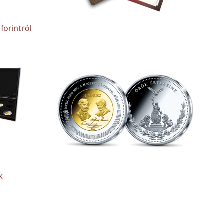
forintról
k