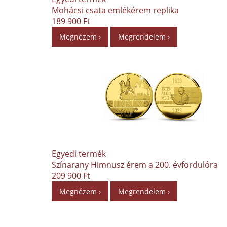
Mohácsi csata emlékérem replika
189 900 Ft
Megnézem ›
Megrendelem ›
Egyedi termék
Színarany Himnusz érem a 200. évfordulóra
209 900 Ft
Megnézem ›
Megrendelem ›