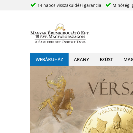
14 napos visszaküldési garancia
Minőségi 
WEBÁRUHÁZ
ARANY
EZÜST
MAG