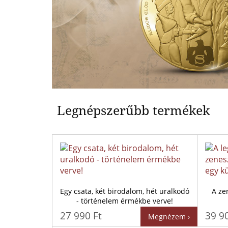
Legnépszerűbb termékek
Egy csata, két birodalom, hét uralkodó
A ze
- történelem érmékbe verve!
27 990 Ft
39 9
Megnézem ›