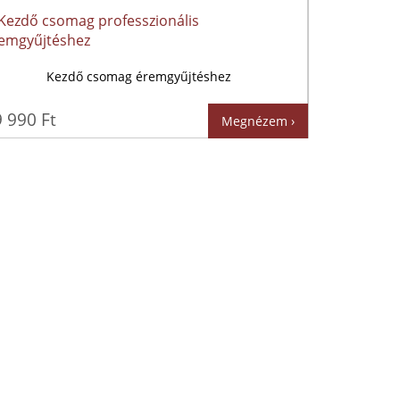
Kezdő csomag éremgyűjtéshez
 990 Ft
Megnézem ›