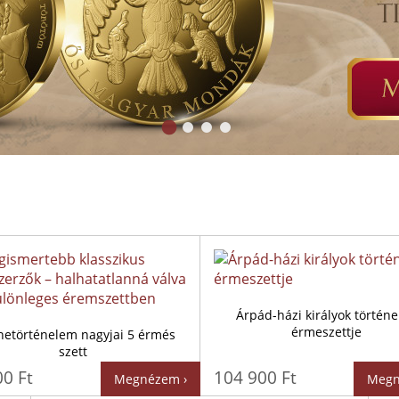
Árpád-házi királyok történe
érmeszettje
netörténelem nagyjai 5 érmés
szett
00 Ft
104 900 Ft
Megnézem ›
Megn