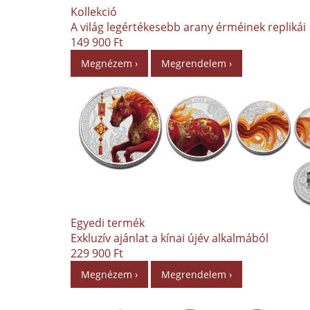
Kollekció
A világ legértékesebb arany érméinek replikái
149 900 Ft
Megnézem ›
Megrendelem ›
Egyedi termék
Exkluzív ajánlat a kínai újév alkalmából
229 900 Ft
Megnézem ›
Megrendelem ›