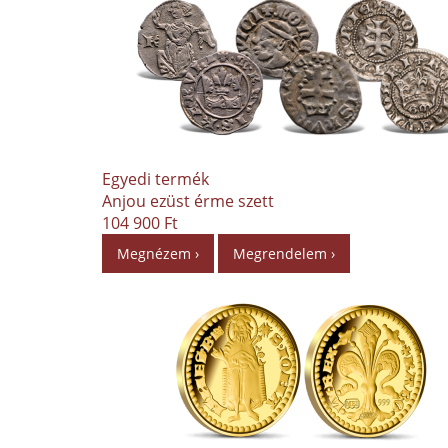
Egyedi termék
Anjou ezüst érme szett
104 900 Ft
Megnézem ›
Megrendelem ›