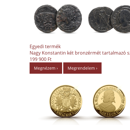
Egyedi termék
Nagy Konstantin két bronzérmét tartalmazó sz
199 900 Ft
Megnézem ›
Megrendelem ›