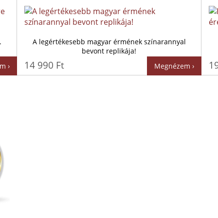
.
A legértékesebb magyar érmének színarannyal
bevont replikája!
14 990 Ft
19
m ›
Megnézem ›