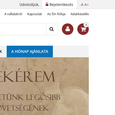
Üdvözöljük,
Bejelentkezés
-A
A+
A vállalatról
Kapcsolat
Az Ön fiókja
Adatkezelés
0
K
A HÓNAP AJÁNLATA