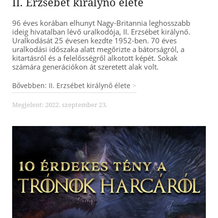
II. Erzsébet királynő élete
96 éves korában elhunyt Nagy-Britannia leghosszabb
ideig hivatalban lévő uralkodója, II. Erzsébet királynő.
Uralkodását 25 évesen kezdte 1952-ben. 70 éves
uralkodási időszaka alatt megőrizte a bátorságról, a
kitartásról és a felelősségről alkotott képét. Sokak
számára generációkon át szeretett alak volt.
Bővebben: II. Erzsébet királynő élete
Megjelent: 2022. szeptember 23.