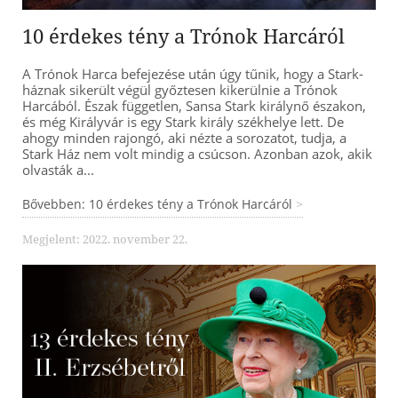
10 érdekes tény a Trónok Harcáról
A Trónok Harca befejezése után úgy tűnik, hogy a Stark-
háznak sikerült végül győztesen kikerülnie a Trónok
Harcából. Észak független, Sansa Stark királynő északon,
és még Királyvár is egy Stark király székhelye lett. De
ahogy minden rajongó, aki nézte a sorozatot, tudja, a
Stark Ház nem volt mindig a csúcson. Azonban azok, akik
olvasták a...
Bővebben: 10 érdekes tény a Trónok Harcáról
Megjelent: 2022. november 22.