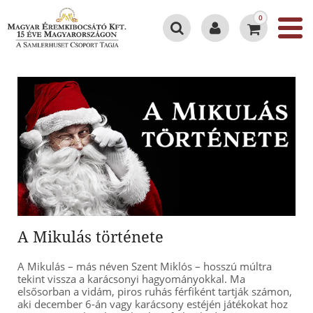
0
A Mikulás története
A Mikulás – más néven Szent Miklós – hosszú múltra
tekint vissza a karácsonyi hagyományokkal. Ma
elsősorban a vidám, piros ruhás férfiként tartják számon,
aki december 6-án vagy karácsony estéjén játékokat hoz