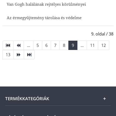
Van Gogh halálának rejtélyes körülményei
Az érmegyűjtemény tárolása és védelme
9. oldal / 38
...
5
6
7
8
9
...
11
12
13
TERMÉKKATEGÓRIÁK