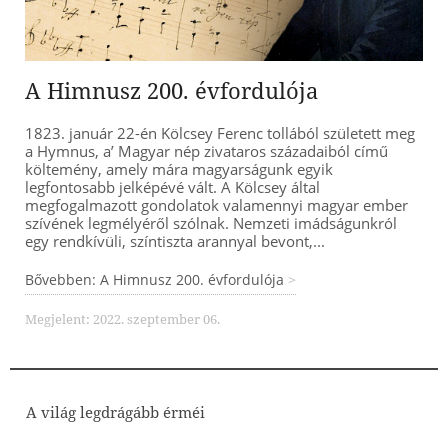
A Himnusz 200. évfordulója
1823. január 22-én Kölcsey Ferenc tollából született meg
a Hymnus, a’ Magyar nép zivataros századaiból című
költemény, amely mára magyarságunk egyik
legfontosabb jelképévé vált. A Kölcsey által
megfogalmazott gondolatok valamennyi magyar ember
szívének legmélyéről szólnak. Nemzeti imádságunkról
egy rendkívüli, színtiszta arannyal bevont,...
Bővebben: A Himnusz 200. évfordulója
Megjelent: 2022. szeptember 06.
A világ legdrágább érméi