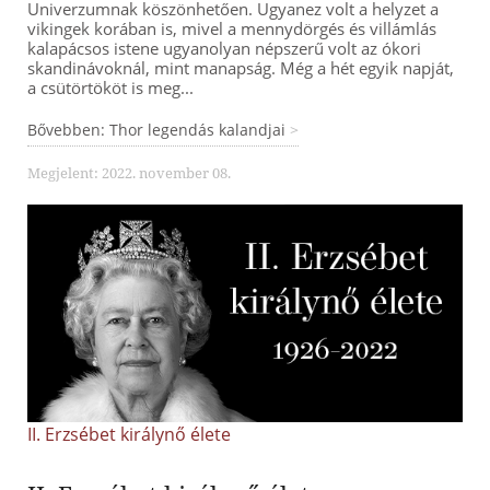
Univerzumnak köszönhetően. Ugyanez volt a helyzet a
vikingek korában is, mivel a mennydörgés és villámlás
kalapácsos istene ugyanolyan népszerű volt az ókori
skandinávoknál, mint manapság. Még a hét egyik napját,
a csütörtököt is meg...
Bővebben: Thor legendás kalandjai
Megjelent: 2022. november 08.
II. Erzsébet királynő élete