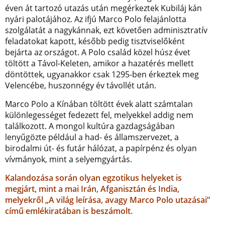
éven át tartozó utazás után megérkeztek Kubiláj kán
nyári palotájához. Az ifjú Marco Polo felajánlotta
szolgálatát a nagykánnak, ezt követően adminisztratív
feladatokat kapott, később pedig tisztviselőként
bejárta az országot. A Polo család közel húsz évet
töltött a Távol-Keleten, amikor a hazatérés mellett
döntöttek, ugyanakkor csak 1295-ben érkeztek meg
Velencébe, huszonnégy év távollét után.
Marco Polo a Kínában töltött évek alatt számtalan
különlegességet fedezett fel, melyekkel addig nem
találkozott. A mongol kultúra gazdagságában
lenyűgözte például a had- és államszervezet, a
birodalmi út- és futár hálózat, a papírpénz és olyan
vívmányok, mint a selyemgyártás.
Kalandozása során olyan egzotikus helyeket is
megjárt, mint a mai Irán, Afganisztán és India,
melyekről „A világ leírása, avagy Marco Polo utazásai”
című emlékiratában is beszámolt.