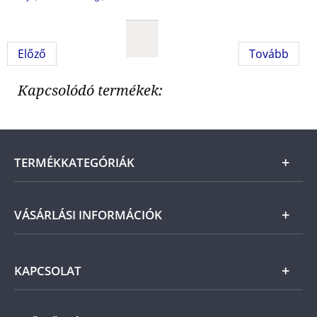
Előző
Tovább
Kapcsolódó termékek:
TERMÉKKATEGÓRIÁK
Arany
VÁSÁRLÁSI INFORMÁCIÓK
Ezüst
Általános Szerződési Feltételek
KAPCSOLAT
Magyar
Fizetés
Nemzetközi
Csomagolási és postaköltség
Ügyfélszolgálat