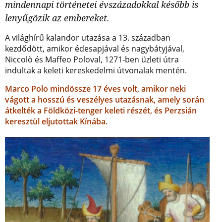
mindennapi történetei évszázadokkal később is
lenyűgözik az embereket.
A világhírű kalandor utazása a 13. században
kezdődött, amikor édesapjával és nagybátyjával,
Niccolò és Maffeo Poloval, 1271-ben üzleti útra
indultak a keleti kereskedelmi útvonalak mentén.
Marco Polo mindössze 17 éves volt, amikor neki
vágott a hosszú és veszélyes utazásnak, amely során
átkelték a Földközi-tenger keleti részét, és Perzsián
keresztül eljutottak Kínába.