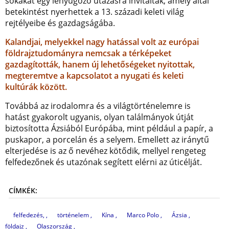
sokakat egy lenyűgöző utazásra invitáltak, amely által
betekintést nyerhettek a 13. századi keleti világ
rejtélyeibe és gazdagságába.
Kalandjai, melyekkel nagy hatással volt az európai
földrajztudományra nemcsak a térképeket
gazdagították, hanem új lehetőségeket nyitottak,
megteremtve a kapcsolatot a nyugati és keleti
kultúrák között.
Továbbá az irodalomra és a világtörténelemre is
hatást gyakorolt ugyanis, olyan találmányok útját
biztosította Ázsiából Európába, mint például a papír, a
puskapor, a porcelán és a selyem. Emellett az iránytű
elterjedése is az ő nevéhez kötődik, mellyel rengeteg
felfedezőnek és utazónak segített elérni az úticélját.
CÍMKÉK:
felfedezés,
történelem
Kína
Marco Polo
Ázsia
földajz
Olaszország