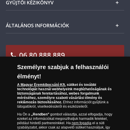
GYŰJTŐI KÉZIKÖNYV
Szállítási módok
Leiratkozás a hírlevélről
Kézbesítés
Karrier
Tájékoztató kezdők számára
ÁLTALÁNOS INFORMÁCIÓK
Reklamáció
Az Ön előnyei
Visszaküldés
A világ érmetörténete
Sütik (cookies) használata
Elállási űrlap
06 80 888 889
Süti (cookies)
Beállítások
Társaságunkról
Személyre szabjuk a felhasználói
(díjmentesen hívható hétfőtől csütörtökig 9.00 és
Az érmék és érmek ára és értéke
élményt!
17.00 óra között, péntekenként 9.00 és 15.00 óra
között)
Gyakran ismételt kérdések
A Magyar Éremkibocsátó Kft.
sütiket és további
technológiát használ webhelyeink megbízhatóságának és
biztonságának fenntartásához, webes forgalmunk
Adatkezelés
méréséhez, személyre szabott vásárlási élmény és
reklámozás biztosításához.
Ehhez információt gyűjtünk a
látogatókról, viselkedésükről és eszközeikről.
Ha Ön a
„Rendben”
gombot választja, azzal elfogadja, hogy
ezeket az információkat megoszthatjuk harmadik felekkel,
például hirdető partnereinkkel. Ha
nem fogadja
el a süti
szabályzatot, akkor csak az alapvető sütiket használjuk, így