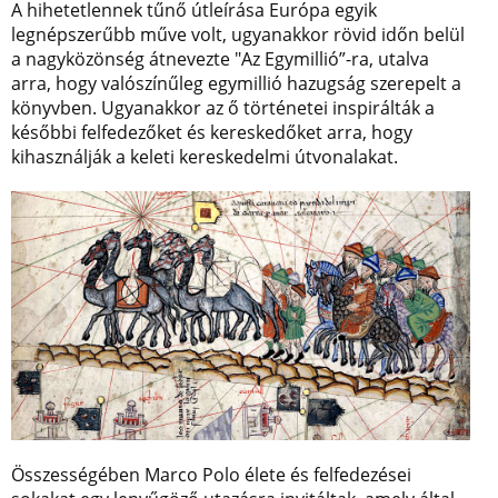
A hihetetlennek tűnő útleírása Európa egyik
legnépszerűbb műve volt, ugyanakkor rövid időn belül
a nagyközönség átnevezte "Az Egymillió”-ra, utalva
arra, hogy valószínűleg egymillió hazugság szerepelt a
könyvben. Ugyanakkor az ő történetei inspirálták a
későbbi felfedezőket és kereskedőket arra, hogy
kihasználják a keleti kereskedelmi útvonalakat.
Összességében Marco Polo élete és felfedezései