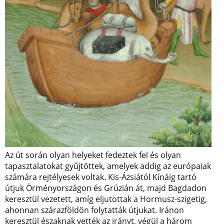
Az út során olyan helyeket fedeztek fel és olyan
tapasztalatokat gyűjtöttek, amelyek addig az európaiak
számára rejtélyesek voltak. Kis-Ázsiától Kínáig tartó
útjuk Örményországon és Grúzián át, majd Bagdadon
keresztül vezetett, amíg eljutottak a Hormusz-szigetig,
ahonnan szárazföldön folytatták útjukat. Iránon
keresztül északnak vették az irányt, végül a három