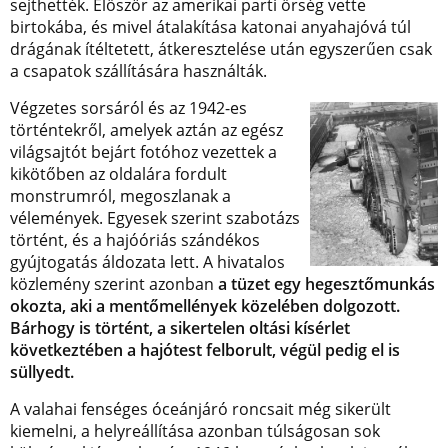
sejthették. Először az amerikai parti őrség vette
birtokába, és mivel átalakítása katonai anyahajóvá túl
drágának ítéltetett, átkeresztelése után egyszerűen csak
a csapatok szállítására használták.
Végzetes sorsáról és az 1942-es
történtekről, amelyek aztán az egész
világsajtót bejárt fotóhoz vezettek a
kikötőben az oldalára fordult
monstrumról, megoszlanak a
vélemények. Egyesek szerint szabotázs
történt, és a hajóóriás szándékos
gyújtogatás áldozata lett. A hivatalos
közlemény szerint azonban
a tüzet egy hegesztőmunkás
okozta, aki a mentőmellények közelében dolgozott.
Bárhogy is történt, a sikertelen oltási kísérlet
következtében a hajótest felborult, végül pedig el is
süllyedt.
A valahai fenséges óceánjáró roncsait még sikerült
kiemelni, a helyreállítása azonban túlságosan sok