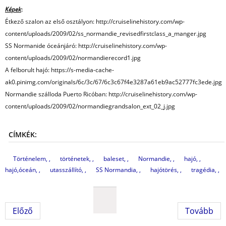
Képek
:
Étkező szalon az első osztályon: http://cruiselinehistory.com/wp-
content/uploads/2009/02/ss_normandie_revisedfirstclass_a_manger.jpg
SS Normanide óceánjáró: http://cruiselinehistory.com/wp-
content/uploads/2009/02/normandierecord1.jpg
A felborult hajó: https://s-media-cache-
ak0.pinimg.com/originals/6c/3c/67/6c3c67f4e3287a61eb9ac52777fc3ede.jpg
Normandie szálloda Puerto Ricóban: http://cruiselinehistory.com/wp-
content/uploads/2009/02/normandiegrandsalon_ext_02_j.jpg
CÍMKÉK:
Történelem,
történetek,
baleset,
Normandie,
hajó,
hajó,óceán,
utasszállító,
SS Normandia,
hajótörés,
tragédia,
Előző
Tovább