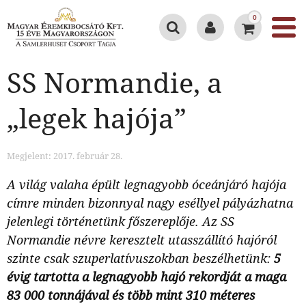
0
SS Normandie, a
„legek hajója”
Megjelent: 2017. február 28.
A világ valaha épült legnagyobb óceánjáró hajója
címre minden bizonnyal nagy eséllyel pályázhatna
jelenlegi történetünk főszereplője. Az
SS
Normandie
névre keresztelt utasszállító hajóról
szinte csak szuperlatívuszokban beszélhetünk:
5
évig tartotta a legnagyobb hajó rekordját a maga
83 000 tonnájával és több mint 310 méteres