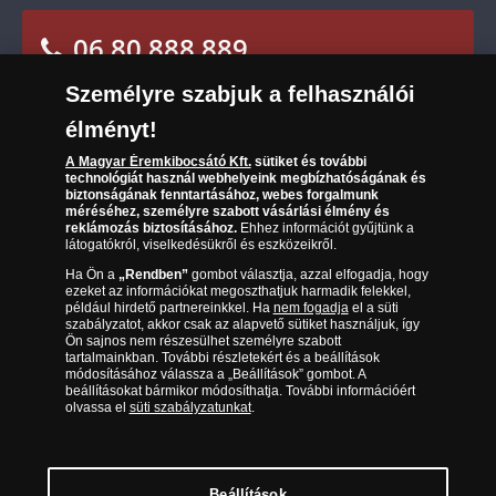
Sütik (cookies) használata
Elállási űrlap
06 80 888 889
Süti (cookies)
Beállítások
Társaságunkról
Személyre szabjuk a felhasználói
(díjmentesen hívható hétfőtől csütörtökig 9.00 és
Az érmék és érmek ára és értéke
17.00 óra között, péntekenként 9.00 és 15.00 óra
élményt!
között)
Gyakran ismételt kérdések
A Magyar Éremkibocsátó Kft.
sütiket és további
technológiát használ webhelyeink megbízhatóságának és
biztonságának fenntartásához, webes forgalmunk
Adatkezelés
méréséhez, személyre szabott vásárlási élmény és
reklámozás biztosításához.
Ehhez információt gyűjtünk a
látogatókról, viselkedésükről és eszközeikről.
Ha Ön a
„Rendben”
gombot választja, azzal elfogadja, hogy
ezeket az információkat megoszthatjuk harmadik felekkel,
például hirdető partnereinkkel. Ha
nem fogadja
el a süti
szabályzatot, akkor csak az alapvető sütiket használjuk, így
Ön sajnos nem részesülhet személyre szabott
tartalmainkban. További részletekért és a beállítások
módosításához válassza a „Beállítások” gombot. A
beállításokat bármikor módosíthatja. További információért
olvassa el
süti szabályzatunkat
.
Magyar Éremkibocsátó Kft. 1134 Budapest, Váci út 33.
Cégjegyzékszám: 01-09-957944, Adószám: 23275395-2-41 A Társaság a
Magyar Kereskedelmi Engedélyezési Hivatal Nemesfémvizsgáló és
Beállítások