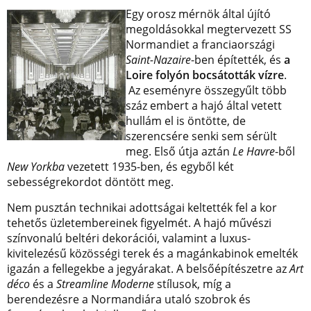
Egy orosz mérnök által újító
megoldásokkal megtervezett SS
Normandiet a franciaországi
Saint-Nazaire
-ben építették, és
a
Loire folyón bocsátották vízre
.
Az eseményre összegyűlt több
száz embert a hajó által vetett
hullám el is öntötte, de
szerencsére senki sem sérült
meg. Első útja aztán
Le Havre
-ből
New Yorkba
vezetett 1935-ben, és egyből két
sebességrekordot döntött meg.
Nem pusztán technikai adottságai keltették fel a kor
tehetős üzletembereinek figyelmét. A hajó művészi
színvonalú beltéri dekorációi, valamint a luxus-
kivitelezésű közösségi terek és a magánkabinok emelték
igazán a fellegekbe a jegyárakat. A belsőépítészetre az
Art
déco
és a
Streamline Moderne
stílusok, míg a
berendezésre a Normandiára utaló szobrok és