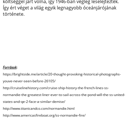
költséggel járt volna, így 1946-ban végleg leselejtezték.
Így ért véget a világ egyik legnagyobb óceánjárójának
története.
Források
:
https://brightside.me/article/20-thought-provoking-historical-photographs-
youve-never-seen-before-26105/
http://cruiselinehistory.com/cruise-ship-history-the-french-lines-ss-
normandie-the-greatest-liner-ever-to-sail-across-the-pond-will-the-ss-united-
states-and-qe-2-face-a-similar-demise/
http://www.titanicandco.com/normandie.html
http://www.americasfireboat.org/ss-normandie-fire/