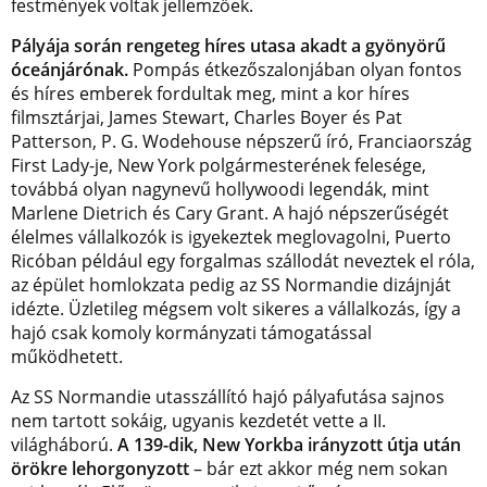
festmények voltak jellemzőek.
Pályája során rengeteg híres utasa akadt a gyönyörű
óceánjárónak.
Pompás étkezőszalonjában olyan fontos
és híres emberek fordultak meg, mint a kor híres
filmsztárjai, James Stewart, Charles Boyer és Pat
Patterson, P. G. Wodehouse népszerű író, Franciaország
First Lady-je, New York polgármesterének felesége,
továbbá olyan nagynevű hollywoodi legendák, mint
Marlene Dietrich és Cary Grant. A hajó népszerűségét
élelmes vállalkozók is igyekeztek meglovagolni, Puerto
Ricóban például egy forgalmas szállodát neveztek el róla,
az épület homlokzata pedig az SS Normandie dizájnját
idézte. Üzletileg mégsem volt sikeres a vállalkozás, így a
hajó csak komoly kormányzati támogatással
működhetett.
Az SS Normandie utasszállító hajó pályafutása sajnos
nem tartott sokáig, ugyanis kezdetét vette a II.
világháború.
A 139-dik, New Yorkba irányzott útja után
örökre lehorgonyzott
– bár ezt akkor még nem sokan