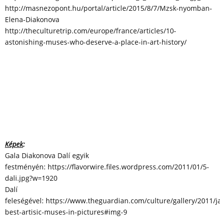
http://masnezopont.hu/portal/article/2015/8/7/Mzsk-nyomban-
Elena-Diakonova
http://theculturetrip.com/europe/france/articles/10-
astonishing-muses-who-deserve-a-place-in-art-history/
Képek
:
Gala Diakonova Dalí egyik
festményén: https://flavorwire.files.wordpress.com/2011/01/5-
dali.jpg?w=1920
Dalí
feleségével: https://www.theguardian.com/culture/gallery/2011/j
best-artisic-muses-in-pictures#img-9