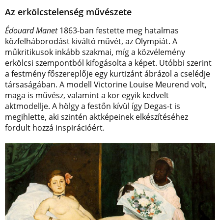
Az erkölcstelenség művészete
Édouard Manet
1863-ban festette meg hatalmas
közfelháborodást kiváltó művét, az Olympiát. A
műkritikusok inkább szakmai, míg a közvélemény
erkölcsi szempontból kifogásolta a képet. Utóbbi szerint
a festmény főszereplője egy kurtizánt ábrázol a cselédje
társaságában. A modell Victorine Louise Meurend volt,
maga is művész, valamint a kor egyik kedvelt
aktmodellje. A hölgy a festőn kívül így Degas-t is
megihlette, aki szintén aktképeinek elkészítéséhez
fordult hozzá inspirációért.