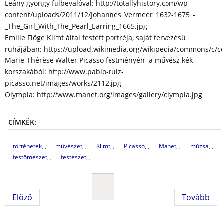
Leány gyöngy fülbevalóval: http://totallyhistory.com/wp-
content/uploads/2011/12/Johannes_Vermeer_1632-1675_-
_The_Girl_With_The_Pearl_Earring_1665.jpg
Emilie Flöge Klimt által festett portréja, saját tervezésű
ruhájában: https://upload.wikimedia.org/wikipedia/commons/c/c
Marie-Thérèse Walter Picasso festményén a művész kék
korszakából: http://www.pablo-ruiz-
picasso.net/images/works/2112.jpg
Olympia: http://www.manet.org/images/gallery/olympia.jpg
CÍMKÉK:
történetek,
művészet,
Klimt,
Picasso,
Manet,
múzsa,
festőmészet,
festészet,
Előző
Tovább