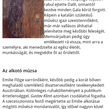
rabul ejtette Dalít, onnantól
kezdve minden Gala körül forgott.
Képein a katalán születésű
művész igazi szexistennőként,
már-már vallásos áhítattal
jelenítette meg későbbi feleségét.
Memoárjaiban pedig úgy
emlékezett rá vissza, mint arra a
személyre, aki menedzselte az egész életét,
munkásságát, és megvédte őt az őrülettől.
Az alkotó múzsa
Emilie Flöge varrónőként, később pedig a korát bőven
meghaladó szemléletű divattervezőként tevékenykedett
Ausztriában. Különleges ruhakölteményeit a publikum
értetlenséggel,
Gustav Klimt
azonban csodálattal fogadta.
A szecesszionista festő megértette az Emilie alkotásai
mögötti művészi mondanivalót, így idővel nagyon közel