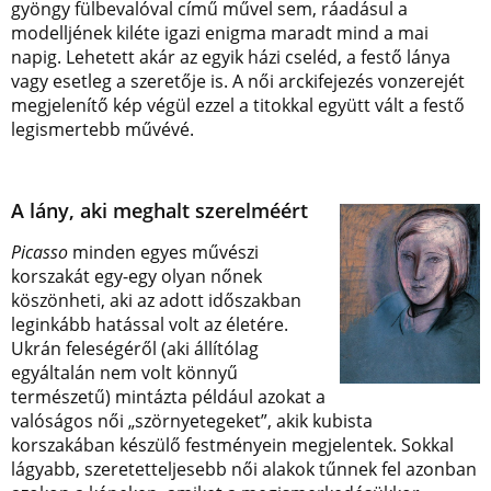
gyöngy fülbevalóval című művel sem, ráadásul a
modelljének kiléte igazi enigma maradt mind a mai
napig. Lehetett akár az egyik házi cseléd, a festő lánya
vagy esetleg a szeretője is. A női arckifejezés vonzerejét
megjelenítő kép végül ezzel a titokkal együtt vált a festő
legismertebb művévé.
A lány, aki meghalt szerelméért
Picasso
minden egyes művészi
korszakát egy-egy olyan nőnek
köszönheti, aki az adott időszakban
leginkább hatással volt az életére.
Ukrán feleségéről (aki állítólag
egyáltalán nem volt könnyű
természetű) mintázta például azokat a
valóságos női „szörnyetegeket”, akik kubista
korszakában készülő festményein megjelentek. Sokkal
lágyabb, szeretetteljesebb női alakok tűnnek fel azonban