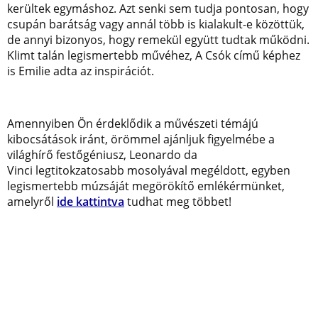
kerültek egymáshoz. Azt senki sem tudja pontosan, hogy
csupán barátság vagy annál több is kialakult-e közöttük,
de annyi bizonyos, hogy remekül együtt tudtak működni.
Klimt talán legismertebb művéhez, A Csók című képhez
is Emilie adta az inspirációt.
Amennyiben Ön érdeklődik a művészeti témájú
kibocsátások iránt, örömmel ajánljuk figyelmébe a
világhírő festőgéniusz, Leonardo da
Vinci legtitokzatosabb mosolyával megéldott, egyben
legismertebb múzsáját megörökítő emlékérmünket,
amelyről
ide kattintva
tudhat meg többet!