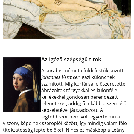
Az igéző szépségű titok
A korabeli németalföldi festők között
Johannes Vermeer
igazi különcnek
számított. Míg kortársai előszeretettel
ábrázoltak tárgyakkal és különféle
kellékekkel gondosan berendezett
jeleneteket, addig ő inkább a szemlélő
képzeletével játszadozott. A
legtöbbször nem volt egyértelmű a
viszony képeinek szereplői között, így mindig valamiféle
titokzatosság lepte be őket. Nincs ez másképp a Leány