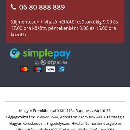
06 80 888 889
Süti (cookies)
Beállítások
Társaságunkról
(díjmentesen hívható hétfőtől csütörtökig 9.00 és
Az érmék és érmek ára és értéke
17.00 óra között, péntekenként 9.00 és 15.00 óra
között)
Gyakran ismételt kérdések
Adatkezelés
Magyar Éremkibocsátó Kft. 1134 Budapest, Váci út 33.
Cégjegyzékszám: 01-09-957944, Adószám: 23275395-2-41 A Társaság a
Magyar Kereskedelmi Engedélyezési Hivatal Nemesfémvizsgáló és
Hitelesítő Hatóság (1089 Budapest, Bláthy Ottó utca 3-5.)