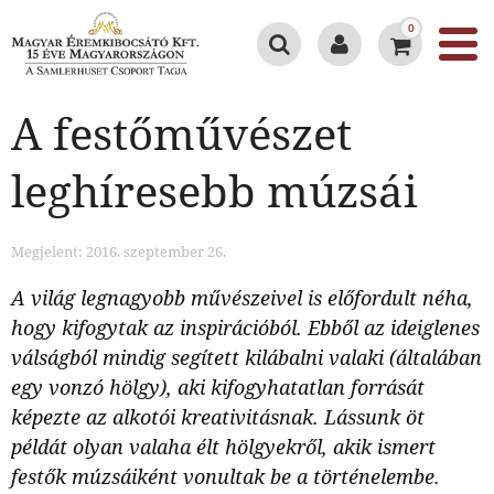
0
A festőművészet
leghíresebb múzsái
Megjelent: 2016. szeptember 26.
A világ legnagyobb művészeivel is előfordult néha,
hogy kifogytak az inspirációból. Ebből az ideiglenes
válságból mindig segített kilábalni valaki (általában
egy vonzó hölgy), aki kifogyhatatlan forrását
képezte az alkotói kreativitásnak. Lássunk öt
példát olyan valaha élt hölgyekről, akik ismert
festők múzsáiként vonultak be a történelembe.