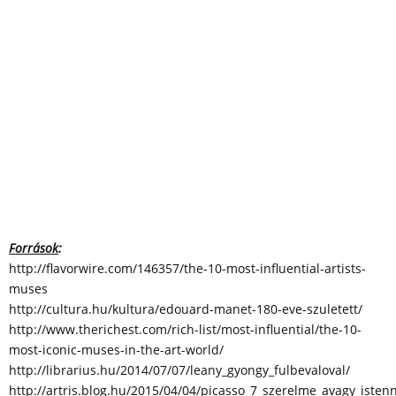
Források
:
http://flavorwire.com/146357/the-10-most-influential-artists-
muses
http://cultura.hu/kultura/edouard-manet-180-eve-szuletett/
http://www.therichest.com/rich-list/most-influential/the-10-
most-iconic-muses-in-the-art-world/
http://librarius.hu/2014/07/07/leany_gyongy_fulbevaloval/
http://artris.blog.hu/2015/04/04/picasso_7_szerelme_avagy_isten