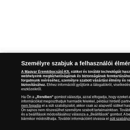
Személyre szabjuk a felhasználói élmé
A Magyar Éremkibocsátó Kft.
sütiket és további technológiát hasz
webhelyeink megbízhatóságának és biztonságának fenntartásáho
forgalmunk méréséhez, személyre szabott vásárlási élmény és 
biztosításához.
Ehhez információt gyűjtünk a látogatókról, viselkedé
eszközeikről.
Ha Ön a
„Rendben”
gombot választja, azzal elfogadja, hogy ezeket 
információkat megoszthatjuk harmadik felekkel, például hirdető partn
nem fogadja
el a süti szabályzatot, akkor csak az alapvető sütiket has
Ön sajnos nem részesülhet személyre szabott tartalmainkban. Tovább
és a beállítások módosításához válassza a „Beállítások” gombot. A be
bármikor módosíthatja. További információért olvassa el
süti szabály