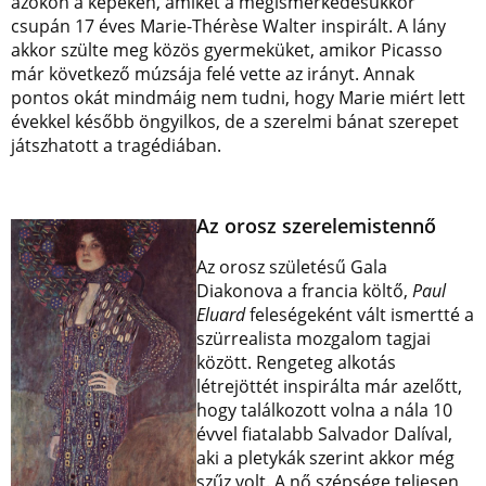
azokon a képeken, amiket a megismerkedésükkor
csupán 17 éves Marie-Thérèse Walter inspirált. A lány
akkor szülte meg közös gyermeküket, amikor Picasso
már következő múzsája felé vette az irányt. Annak
pontos okát mindmáig nem tudni, hogy Marie miért lett
évekkel később öngyilkos, de a szerelmi bánat szerepet
játszhatott a tragédiában.
Az orosz szerelemistennő
Az orosz születésű Gala
Diakonova a francia költő,
Paul
Eluard
feleségeként vált ismertté a
szürrealista mozgalom tagjai
között. Rengeteg alkotás
létrejöttét inspirálta már azelőtt,
hogy találkozott volna a nála 10
évvel fiatalabb Salvador Dalíval,
aki a pletykák szerint akkor még
szűz volt. A nő szépsége teljesen