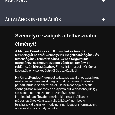
KAPCSOLAT
Magyar
Fizetés
Nemzetközi
Csomagolási és postaköltség
Ügyfélszolgálat
ÁLTALÁNOS INFORMÁCIÓK
Szállítási módok
Leiratkozás a hírlevélről
Kézbesítés
Karrier
Személyre szabjuk a felhasználói
Sütik (cookies) használata
Reklamáció
élményt!
06 80 888 889
Süti (cookies)
Beállítások
Visszaküldés
A Magyar Éremkibocsátó Kft.
sütiket és további
Társaságunkról
technológiát használ webhelyeink megbízhatóságának és
(díjmentesen hívható hétfőtől csütörtökig 9.00 és 17.00
Elállási űrlap
biztonságának fenntartásához, webes forgalmunk
Az érmék és érmek ára és értéke
óra között, péntekenként 9.00 és 15.00 óra között)
méréséhez, személyre szabott vásárlási élmény és
reklámozás biztosításához.
Ehhez információt gyűjtünk a
látogatókról, viselkedésükről és eszközeikről.
Gyakran ismételt kérdések
Ha Ön a
„Rendben”
gombot választja, azzal elfogadja, hogy
Adatkezelés
ezeket az információkat megoszthatjuk harmadik felekkel,
például hirdető partnereinkkel. Ha
nem fogadja
el a süti
szabályzatot, akkor csak az alapvető sütiket használjuk, így
Ön sajnos nem részesülhet személyre szabott
tartalmainkban. További részletekért és a beállítások
módosításához válassza a „Beállítások” gombot. A
beállításokat bármikor módosíthatja. További információért
olvassa el
süti szabályzatunkat
.