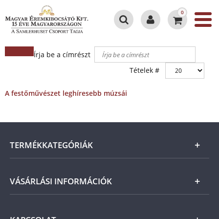
0
Írja be a címrészt
Tételek #
A festőművészet leghíresebb múzsái
TERMÉKKATEGÓRIÁK
Arany
VÁSÁRLÁSI INFORMÁCIÓK
Ezüst
Általános Szerződési Feltételek