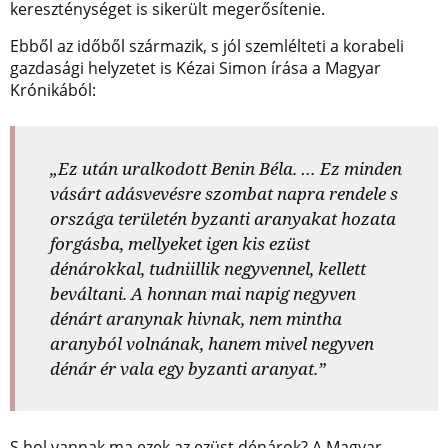
kereszténységet is sikerült megerősítenie.
Ebből az időből származik, s jól szemlélteti a korabeli
gazdasági helyzetet is Kézai Simon írása a Magyar
Krónikából:
„Ez után uralkodott Benin Béla. … Ez minden
vásárt adásvevésre szombat napra rendele s
országa területén byzanti aranyakat hozata
forgásba, mellyeket igen kis ezüst
dénárokkal, tudniillik negyvennel, kellett
beváltani. A honnan mai napig negyven
dénárt aranynak hivnak, nem mintha
aranyból volnának, hanem mivel negyven
dénár ér vala egy byzanti aranyat.”
S hol vannak ma ezek az ezüst dénárok? A Magyar