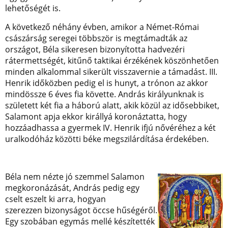
lehetőségét is.
A következő néhány évben, amikor a Német-Római
császárság seregei többször is megtámadták az
országot, Béla sikeresen bizonyította hadvezéri
rátermettségét, kitűnő taktikai érzékének köszönhetően
minden alkalommal sikerült visszavernie a támadást. III.
Henrik időközben pedig el is hunyt, a trónon az akkor
mindössze 6 éves fia követte. András királyunknak is
született két fia a háború alatt, akik közül az idősebbiket,
Salamont apja ekkor királlyá koronáztatta, hogy
hozzáadhassa a gyermek IV. Henrik ifjú nővéréhez a két
uralkodóház közötti béke megszilárdítása érdekében.
Béla nem nézte jó szemmel Salamon
megkoronázását, András pedig egy
cselt eszelt ki arra, hogyan
szerezzen bizonyságot öccse hűségéről.
Egy szobában egymás mellé készítették