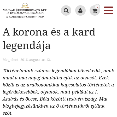
0
A korona és a kard
legendája
Megjelent: 2016. augusztus 12.
Történelmünk számos legendában bővelkedik, amik
mind a mai napig ámulatba ejtik az olvasót. Ezek
közül is az uralkodóinkkal kapcsolatos történetek a
legérdekesebbek, olyanok, mint például az I.
András és öccse, Béla közötti testvérviszály. Mai
blogbejegyzésünkben az ő történetükről ejtünk
szót.