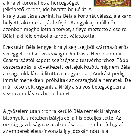
a királyi koronát és a hercegséget
jelképező kardot, ide hívatta be Bélát. A
király utasítása szerint, ha Béla a koronát választja a kard
helyett, akkor csapják le fejét. Az egyik ajtónálló őr
azonban meghallotta a tervet, s figyelmeztette a cselre
Bélát, aki félelemből a kardot választotta.
Ezek után Béla lengyel királyi segítségből származó erős
sereggel próbált visszavágni. András a Német-római
Császárságtól kapott segítséget a testvérharchoz. Több
összecsapás is következett kettejük között, mígnem Béla
a maga oldalára állította a magyarokat, Andrást pedig
immár menekíteni próbálták az országból a németek. De
már késő volt, ugyanis a király a súlyos betegségben a
visszavonulás közben elhunyt.
A győzelem után trónra kerülő Béla remek királynak
bizonyult, s részben bátyja céljait is beteljesítette. Az
ország gazdasága az uralkodása alatt lendült fel igazán,
az emberek életszínvonala így jócskán nőtt, s a