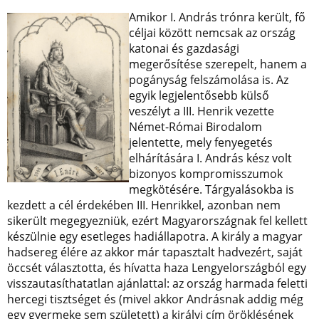
Amikor I. András trónra került, fő
céljai között nemcsak az ország
katonai és gazdasági
megerősítése szerepelt, hanem a
pogányság felszámolása is. Az
egyik legjelentősebb külső
veszélyt a III. Henrik vezette
Német-Római Birodalom
jelentette, mely fenyegetés
elhárítására I. András kész volt
bizonyos kompromisszumok
megkötésére. Tárgyalásokba is
kezdett a cél érdekében III. Henrikkel, azonban nem
sikerült megegyezniük, ezért Magyarországnak fel kellett
készülnie egy esetleges hadiállapotra. A király a magyar
hadsereg élére az akkor már tapasztalt hadvezért, saját
öccsét választotta, és hívatta haza Lengyelországból egy
visszautasíthatatlan ajánlattal: az ország harmada feletti
hercegi tisztséget és (mivel akkor Andrásnak addig még
egy gyermeke sem született) a királyi cím öröklésének