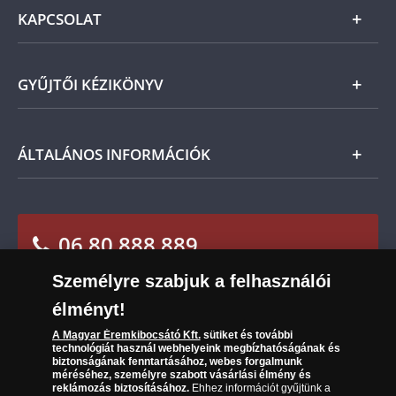
Általános Szerződési Feltételek
KAPCSOLAT
Magyar
Fizetés
Nemzetközi
Csomagolási és postaköltség
Ügyfélszolgálat
GYŰJTŐI KÉZIKÖNYV
Szállítási módok
Leiratkozás a hírlevélről
Kézbesítés
Karrier
Tájékoztató kezdők számára
ÁLTALÁNOS INFORMÁCIÓK
Reklamáció
Az Ön előnyei
Visszaküldés
A világ érmetörténete
Sütik (cookies) használata
Elállási űrlap
06 80 888 889
Süti (cookies)
Beállítások
Társaságunkról
Személyre szabjuk a felhasználói
(díjmentesen hívható hétfőtől csütörtökig 9.00 és
Az érmék és érmek ára és értéke
17.00 óra között, péntekenként 9.00 és 15.00 óra
élményt!
között)
Gyakran ismételt kérdések
A Magyar Éremkibocsátó Kft.
sütiket és további
technológiát használ webhelyeink megbízhatóságának és
biztonságának fenntartásához, webes forgalmunk
Adatkezelés
méréséhez, személyre szabott vásárlási élmény és
reklámozás biztosításához.
Ehhez információt gyűjtünk a