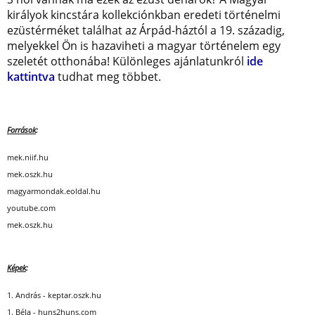
királyok kincstára kollekciónkban eredeti történelmi
ezüstérméket találhat az Árpád-háztól a 19. századig,
melyekkel Ön is hazaviheti a magyar történelem egy
szeletét otthonába! Különleges ajánlatunkról
ide
kattintva
tudhat meg többet.
Források
:
mek.niif.hu
mek.oszk.hu
magyarmondak.eoldal.hu
youtube.com
mek.oszk.hu
Képek
:
1. András - keptar.oszk.hu
1. Béla - huns2huns.com