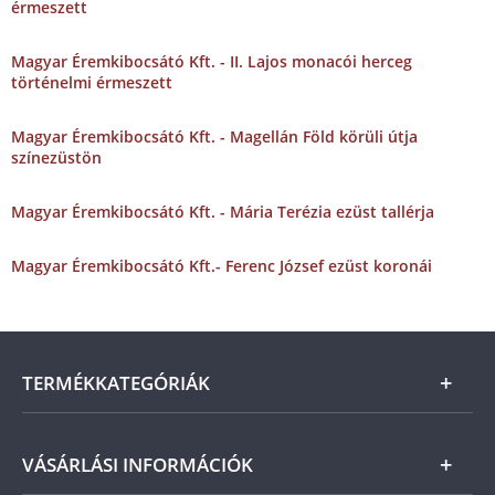
érmeszett
Magyar Éremkibocsátó Kft. - II. Lajos monacói herceg
történelmi érmeszett
Magyar Éremkibocsátó Kft. - Magellán Föld körüli útja
színezüstön
Magyar Éremkibocsátó Kft. - Mária Terézia ezüst tallérja
Magyar Éremkibocsátó Kft.- Ferenc József ezüst koronái
TERMÉKKATEGÓRIÁK
Arany
VÁSÁRLÁSI INFORMÁCIÓK