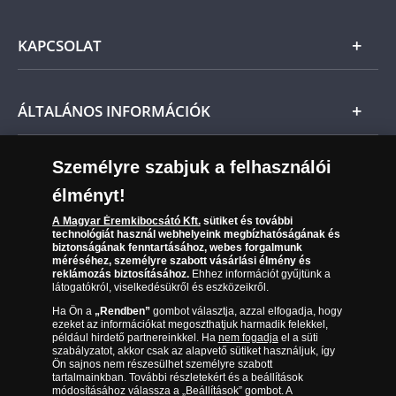
Ezüst
Általános Szerződési Feltételek
KAPCSOLAT
Magyar
Fizetés
Nemzetközi
Csomagolási és postaköltség
Ügyfélszolgálat
ÁLTALÁNOS INFORMÁCIÓK
Szállítási módok
Leiratkozás a hírlevélről
Kézbesítés
Karrier
Személyre szabjuk a felhasználói
Sütik (cookies) használata
Reklamáció
élményt!
06 80 888 889
Süti (cookies)
Beállítások
Visszaküldés
A Magyar Éremkibocsátó Kft.
sütiket és további
Társaságunkról
technológiát használ webhelyeink megbízhatóságának és
(díjmentesen hívható hétfőtől csütörtökig 9.00 és 17.00
Elállási űrlap
biztonságának fenntartásához, webes forgalmunk
Az érmék és érmek ára és értéke
óra között, péntekenként 9.00 és 15.00 óra között)
méréséhez, személyre szabott vásárlási élmény és
reklámozás biztosításához.
Ehhez információt gyűjtünk a
látogatókról, viselkedésükről és eszközeikről.
Gyakran ismételt kérdések
Ha Ön a
„Rendben”
gombot választja, azzal elfogadja, hogy
Adatkezelés
ezeket az információkat megoszthatjuk harmadik felekkel,
például hirdető partnereinkkel. Ha
nem fogadja
el a süti
szabályzatot, akkor csak az alapvető sütiket használjuk, így
Ön sajnos nem részesülhet személyre szabott
tartalmainkban. További részletekért és a beállítások
módosításához válassza a „Beállítások” gombot. A