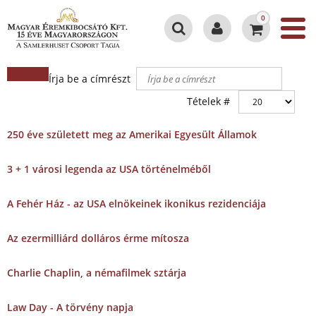
0
Írja be a címrészt
Tételek #
250 éve született meg az Amerikai Egyesült Államok
3 + 1 városi legenda az USA történelméből
A Fehér Ház - az USA elnökeinek ikonikus rezidenciája
Az ezermilliárd dolláros érme mítosza
Charlie Chaplin, a némafilmek sztárja
Law Day - A törvény napja