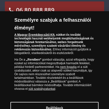
Sütik (cookies) használata
Elállási űrlap
06 80 888 889
Süti (cookies)
Beállítások
Társaságunkról
Személyre szabjuk a felhasználói
(díjmentesen hívható hétfőtől csütörtökig 9.00 és
Az érmék és érmek ára és értéke
17.00 óra között, péntekenként 9.00 és 15.00 óra
élményt!
között)
Gyakran ismételt kérdések
A Magyar Éremkibocsátó Kft.
sütiket és további
technológiát használ webhelyeink megbízhatóságának és
biztonságának fenntartásához, webes forgalmunk
Adatkezelés
méréséhez, személyre szabott vásárlási élmény és
reklámozás biztosításához.
Ehhez információt gyűjtünk a
látogatókról, viselkedésükről és eszközeikről.
Ha Ön a
„Rendben”
gombot választja, azzal elfogadja, hogy
ezeket az információkat megoszthatjuk harmadik felekkel,
például hirdető partnereinkkel. Ha
nem fogadja
el a süti
szabályzatot, akkor csak az alapvető sütiket használjuk, így
Ön sajnos nem részesülhet személyre szabott
tartalmainkban. További részletekért és a beállítások
módosításához válassza a „Beállítások” gombot. A
beállításokat bármikor módosíthatja. További információért
olvassa el
süti szabályzatunkat
.
Magyar Éremkibocsátó Kft. 1134 Budapest, Váci út 33.
Cégjegyzékszám: 01-09-957944, Adószám: 23275395-2-41 A Társaság a
Magyar Kereskedelmi Engedélyezési Hivatal Nemesfémvizsgáló és
Beállítások