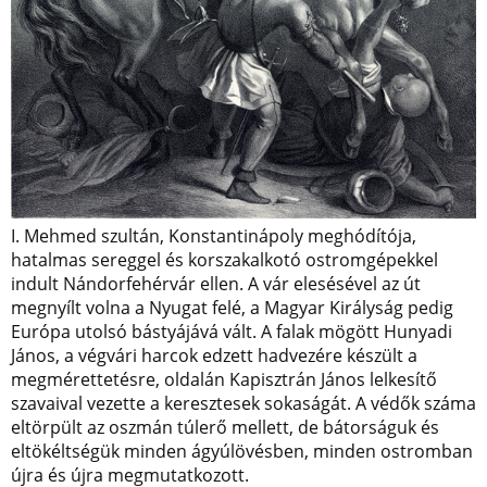
I. Mehmed szultán, Konstantinápoly meghódítója,
hatalmas sereggel és korszakalkotó ostromgépekkel
indult Nándorfehérvár ellen. A vár elesésével az út
megnyílt volna a Nyugat felé, a Magyar Királyság pedig
Európa utolsó bástyájává vált. A falak mögött Hunyadi
János, a végvári harcok edzett hadvezére készült a
megmérettetésre, oldalán Kapisztrán János lelkesítő
szavaival vezette a keresztesek sokaságát. A védők száma
eltörpült az oszmán túlerő mellett, de bátorságuk és
eltökéltségük minden ágyúlövésben, minden ostromban
újra és újra megmutatkozott.