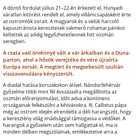
A döntő fordulat július 21–22-én érkezett el. Hunyadi
váratlan kitörést rendelt el, amely villámcsapásként érte
az ostromlók sorait. A magyarok és a velük harcoló
kapusztránista keresztesek vakmerő rohamai pánikot
keltettek az addig legyőzhetetlennek hitt oszmán
seregben.
A csata vad örvénnyé vált a vár árkaiban és a Duna-
parton, ahol a hősök verejtéke és vére újraírta
Európa sorsát. A megtört és megsebesült szultán
visszavonulásra kényszerült.
A diadal hatása korszakokon átível. Nándorfehérvár
győzelme több mint fél évszázadra megállította az
oszmán előrenyomulást, időt adva a kontinens
országainak felkészülni a kihívásokra. III. Callixtus pápa
még az ostrom idején elrendelte a déli harangszót, hogy
a keresztény világ imádsággal támogassa a védőket. A
harangok a győzelem után sem hallgattak el, ma is
minden délben megszólalnak, emlékeztetve arra a