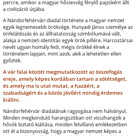
percre, amikor a magyar hősiesség fénylő pajzsként állt
a civilizáció útjába.
A Nándorfehérvári diadal története a magyar nemzet
egyik legnemesebb öröksége. Hunyadi János személye az
önfeláldozás és az állhatatosság szimbólumává vált,
alakja a nemzeti identitás egyik örök pillére. Harcostársai
nevét ugyan homály fedi, mégis örökké élnek a
történelem lapjain, mint azok, akik a lehetetlen ellen
győztek.
A vár falai között megmutatkozott az összefogás
ereje, amely képes kordában tartani a sötétséget,
és amely ma is utat mutat, a hazáért, a
szabadságért és a közös jövőért mindig érdemes
kiállni.
Nándorfehérvár diadalának ragyogása nem halványul.
Minden megkonduló harangszóban ott visszhangzik a
hősök biztató kiáltása, minden felvillanó emlékezetben
ott él a bizonyosság, hogy a magyar nemzet képes a