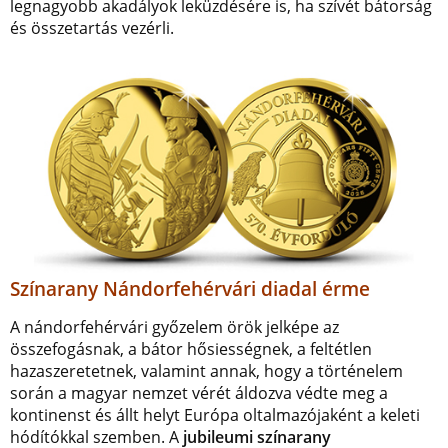
legnagyobb akadályok leküzdésére is, ha szívét bátorság
és összetartás vezérli.
Színarany Nándorfehérvári diadal érme
A nándorfehérvári győzelem örök jelképe az
összefogásnak, a bátor hősiességnek, a feltétlen
hazaszeretetnek, valamint annak, hogy a történelem
során a magyar nemzet vérét áldozva védte meg a
kontinenst és állt helyt Európa oltalmazójaként a keleti
hódítókkal szemben. A
jubileumi színarany