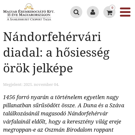
0
Nándorfehérvári
diadal: a hősiesség
örök jelképe
Megjelent: 2025. november 04.
1456 forró nyarán a történelem egyetlen nagy
pillanatban sűrűsödött össze. A Duna és a Száva
találkozásánál magasodó Nándorfehérvár
várfalainál eldőlt, hogy a keresztény világ ereje
megroppan-e az Oszmán Birodalom roppant