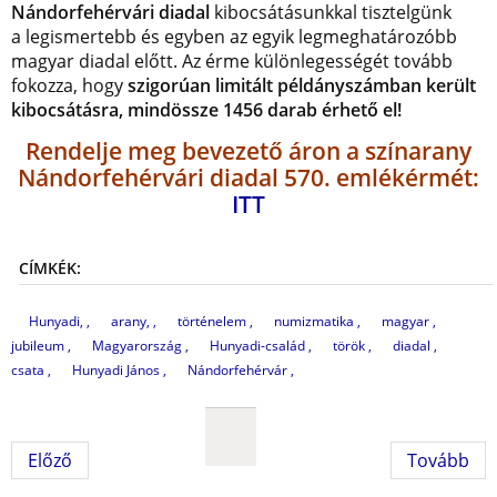
Nándorfehérvári diadal
kibocsátásunkkal tisztelgünk
a legismertebb és egyben az egyik legmeghatározóbb
magyar diadal előtt. Az érme különlegességét tovább
fokozza, hogy
szigorúan limitált példányszámban került
kibocsátásra, mindössze 1456 darab érhető el!
Rendelje meg bevezető áron a színarany
Nándorfehérvári diadal 570. emlékérmét:
ITT
CÍMKÉK:
Hunyadi,
arany,
történelem
numizmatika
magyar
jubileum
Magyarország
Hunyadi-család
török
diadal
csata
Hunyadi János
Nándorfehérvár
Előző
Tovább