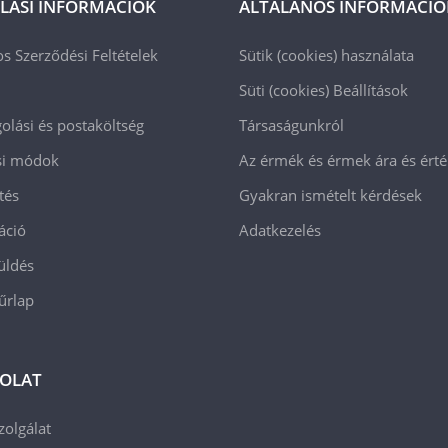
LÁSI INFORMÁCIÓK
ÁLTALÁNOS INFORMÁCIÓ
os Szerződési Feltételek
Sütik (cookies) használata
Süti (cookies)
Beállítások
lási és postaköltség
Társaságunkról
ási módok
Az érmék és érmek ára és ért
tés
Gyakran ismételt kérdések
áció
Adatkezelés
üldés
 űrlap
OLAT
zolgálat