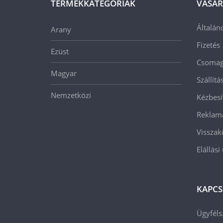
TERMÉKKATEGÓRIÁK
VÁSÁR
Általán
Arany
Fizetés
Ezüst
Csomago
Magyar
Szállít
Nemzetközi
Kézbesí
Reklam
Visszak
Elállási
KAPCS
Ügyféls