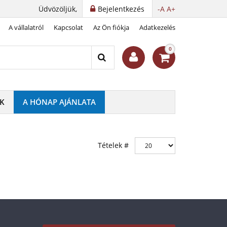
Üdvözöljük,
Bejelentkezés
-A
A+
A vállalatról
Kapcsolat
Az Ön fiókja
Adatkezelés
0
K
A HÓNAP AJÁNLATA
Tételek #