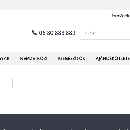
Információk
06 80 888 889
GYAR
NEMZETKÖZI
KIEGÉSZÍTŐK
AJÁNDÉKÖTLETE