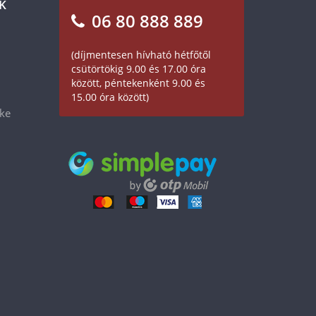
K
06 80 888 889
(díjmentesen hívható hétfőtől
csütörtökig 9.00 és 17.00 óra
között, péntekenként 9.00 és
15.00 óra között)
éke