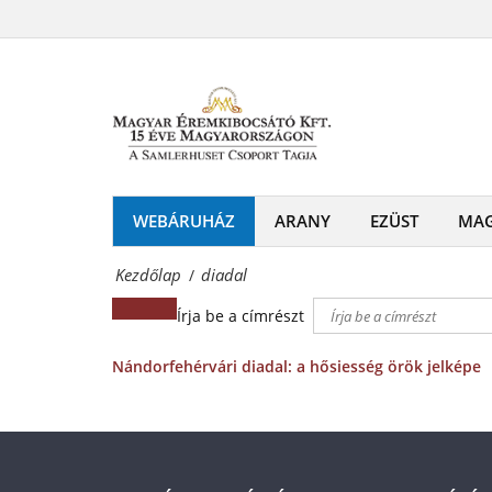
diadal
és
Magyar
emlékérmek
Éremkibocsátó
hivatalos
Kft.
forgalmazója!
-
Érmék
WEBÁRUHÁZ
ARANY
EZÜST
MA
és
Kezdőlap
diadal
/
emlékérmek
Írja be a címrészt
hivatalos
forgalmazója!
Nándorfehérvári diadal: a hősiesség örök jelképe