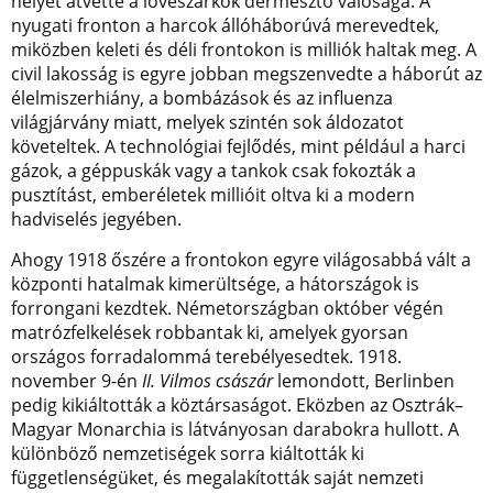
helyét átvette a lövészárkok dermesztő valósága. A
nyugati fronton a harcok állóháborúvá merevedtek,
miközben keleti és déli frontokon is milliók haltak meg. A
civil lakosság is egyre jobban megszenvedte a háborút az
élelmiszerhiány, a bombázások és az influenza
világjárvány miatt, melyek szintén sok áldozatot
követeltek. A technológiai fejlődés, mint például a harci
gázok, a géppuskák vagy a tankok csak fokozták a
pusztítást, emberéletek millióit oltva ki a modern
hadviselés jegyében.
Ahogy 1918 őszére a frontokon egyre világosabbá vált a
központi hatalmak kimerültsége, a hátországok is
forrongani kezdtek. Németországban október végén
matrózfelkelések robbantak ki, amelyek gyorsan
országos forradalommá terebélyesedtek. 1918.
november 9-én
II. Vilmos császár
lemondott, Berlinben
pedig kikiáltották a köztársaságot. Eközben az Osztrák–
Magyar Monarchia is látványosan darabokra hullott. A
különböző nemzetiségek sorra kiáltották ki
függetlenségüket, és megalakították saját nemzeti