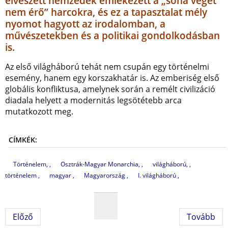
elveszett nemzedék emlékezett a „soha véget
nem érő” harcokra, és ez a tapasztalat mély
nyomot hagyott az irodalomban, a
művészetekben és a politikai gondolkodásban
is.
Az első világháború tehát nem csupán egy történelmi
esemény, hanem egy korszakhatár is. Az emberiség első
globális konfliktusa, amelynek során a remélt civilizáció
diadala helyett a modernitás legsötétebb arca
mutatkozott meg.
CÍMKÉK:
Történelem,
Osztrák-Magyar Monarchia,
világháború,
történelem
magyar
Magyarország
I. világháború
Előző
Tovább