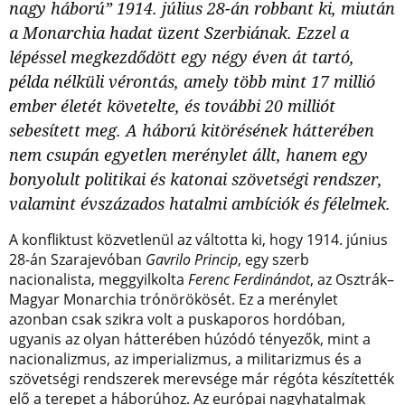
nagy háború” 1914. július 28-án robbant ki, miután
a Monarchia hadat üzent Szerbiának. Ezzel a
lépéssel megkezdődött egy négy éven át tartó,
példa nélküli vérontás, amely több mint 17 millió
ember életét követelte, és további 20 milliót
sebesített meg. A háború kitörésének hátterében
nem csupán egyetlen merénylet állt, hanem egy
bonyolult politikai és katonai szövetségi rendszer,
valamint évszázados hatalmi ambíciók és félelmek.
A konfliktust közvetlenül az váltotta ki, hogy 1914. június
28-án Szarajevóban
Gavrilo Princip
, egy szerb
nacionalista, meggyilkolta
Ferenc Ferdinándot
, az Osztrák–
Magyar Monarchia trónörökösét. Ez a merénylet
azonban csak szikra volt a puskaporos hordóban,
ugyanis az olyan hátterében húzódó tényezők, mint a
nacionalizmus, az imperializmus, a militarizmus és a
szövetségi rendszerek merevsége már régóta készítették
elő a terepet a háborúhoz. Az európai nagyhatalmak