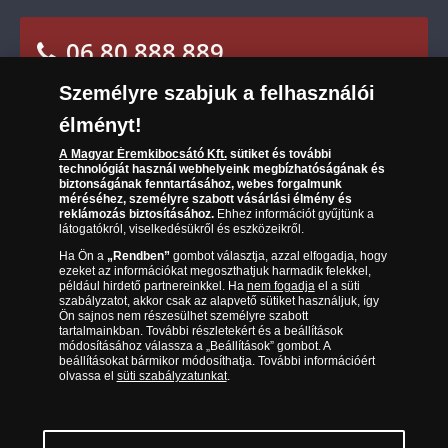
A világ érmetörténete
Sütik (cookies) használata
Elállási űrlap
06 80 888 889
Süti (cookies)
Beállítások
Társaságunkról
Személyre szabjuk a felhasználói
(díjmentesen hívható hétfőtől csütörtökig 9.00 és
Az érmék és érmek ára és értéke
élményt!
17.00 óra között, péntekenként 9.00 és 15.00 óra
között)
Gyakran ismételt kérdések
A Magyar Éremkibocsátó Kft.
sütiket és további
technológiát használ webhelyeink megbízhatóságának és
biztonságának fenntartásához, webes forgalmunk
Adatkezelés
méréséhez, személyre szabott vásárlási élmény és
reklámozás biztosításához.
Ehhez információt gyűjtünk a
látogatókról, viselkedésükről és eszközeikről.
Ha Ön a
„Rendben”
gombot választja, azzal elfogadja, hogy
ezeket az információkat megoszthatjuk harmadik felekkel,
például hirdető partnereinkkel. Ha
nem fogadja
el a süti
szabályzatot, akkor csak az alapvető sütiket használjuk, így
Ön sajnos nem részesülhet személyre szabott
tartalmainkban. További részletekért és a beállítások
módosításához válassza a „Beállítások” gombot. A
beállításokat bármikor módosíthatja. További információért
olvassa el
süti szabályzatunkat
.
Magyar Éremkibocsátó Kft. 1134 Budapest, Váci út 33.
Cégjegyzékszám: 01-09-957944, Adószám: 23275395-2-41 A Társaság a