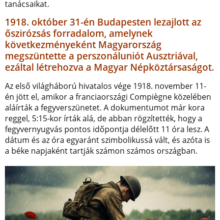
tanácsaikat.
1918. október 31-én Budapesten lezajlott az
őszirózsás forradalom, amelynek
következményeként Magyarország
megszüntette a perszonáluniót Ausztriával,
ezáltal létrehozva a Magyar Népköztársaságot.
Az első világháború hivatalos vége 1918. november 11-
én jött el, amikor a franciaországi Compiègne közelében
aláírták a fegyverszünetet. A dokumentumot már kora
reggel, 5:15-kor írták alá, de abban rögzítették, hogy a
fegyvernyugvás pontos időpontja délelőtt 11 óra lesz. A
dátum és az óra egyaránt szimbolikussá vált, és azóta is
a béke napjaként tartják számon számos országban.