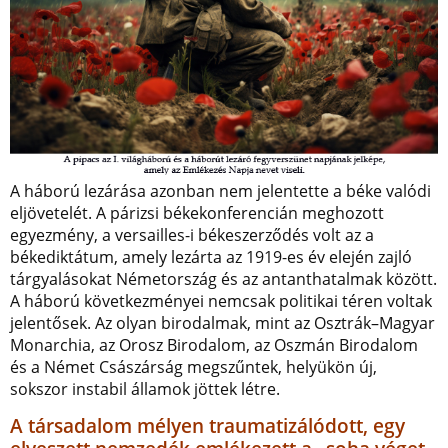
A háború lezárása azonban nem jelentette a béke valódi
eljövetelét. A párizsi békekonferencián meghozott
egyezmény, a versailles-i békeszerződés volt az a
békediktátum, amely lezárta az 1919-es év elején zajló
tárgyalásokat Németország és az antanthatalmak között.
A háború következményei nemcsak politikai téren voltak
jelentősek. Az olyan birodalmak, mint az Osztrák–Magyar
Monarchia, az Orosz Birodalom, az Oszmán Birodalom
és a Német Császárság megszűntek, helyükön új,
sokszor instabil államok jöttek létre.
A társadalom mélyen traumatizálódott, egy