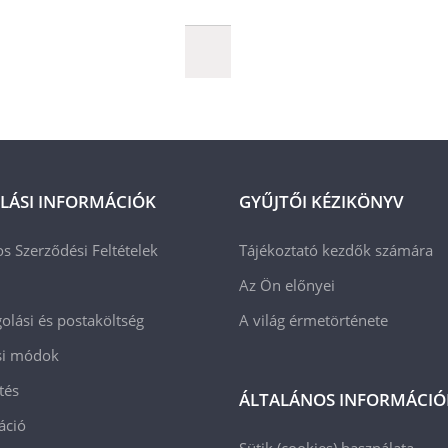
LÁSI INFORMÁCIÓK
GYŰJTŐI KÉZIKÖNYV
os Szerződési Feltételek
Tájékoztató kezdők számára
Az Ön előnyei
lási és postaköltség
A világ érmetörténete
ási módok
tés
ÁLTALÁNOS INFORMÁCIÓ
áció