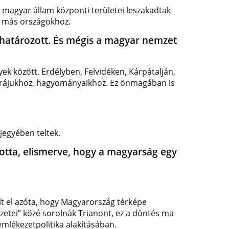
 A magyar állam központi területei leszakadtak
ek más országokhoz.
ghatározott. És mégis a magyar nemzet
k között. Erdélyben, Felvidéken, Kárpátalján,
túrájukhoz, hagyományaikhoz. Ez önmagában is
jegyében teltek.
otta, elismerve, hogy a magyarság egy
lt el azóta, hogy Magyarország térképe
ezetei” közé sorolnák Trianont, ez a döntés ma
emlékezetpolitika alakításában.