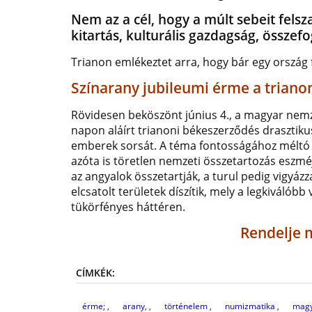
Nem az a cél, hogy a múlt sebeit fels
kitartás, kulturális gazdagság, összefo
Trianon emlékeztet arra, hogy bár egy ország fö
Színarany jubileumi érme a triano
Rövidesen beköszönt június 4., a magyar nemze
napon aláírt trianoni békeszerződés drasztikus
emberek sorsát. A téma fontosságához méltó 
azóta is töretlen nemzeti összetartozás eszmé
az angyalok összetartják, a turul pedig vigyáz
elcsatolt területek díszítik, mely a legkiváló
tükörfényes háttéren.
Rendelje 
CÍMKÉK:
érme;
arany,
történelem
numizmatika
mag