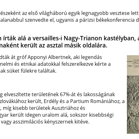
zeként az első világháború egyik legnagyobb vesztese lett.
alanabbul szenvedte el, ugyanis a párizsi békekonferencia
én írták alá a versailles-i Nagy-Trianon kastélyb
maként került az asztal másik oldalára.
ták át gróf Apponyi Albertnek, aki legendás
elmi és etnikai adatokkal felszerelkezve kérte a
k süket fülekre találtak.
 elveszítette területének 67%-át és lakosságának
szlovákiához került, Erdély és a Partium Romániához, a
 míg kisebb területek Ausztriához és
gyar került idegen uralom alá, sokszor kisebbségi
k vagy asszimilációs kényszernek kitéve.