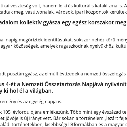
ikai veszteség volt, hanem lelki és kulturális kataklizma is.
akadtak meg, vasútvonalak, városok, ipari központok került
adalom kollektív gyásza egy egész korszakot me
i napig megőrizték identitásukat, sokszor nehéz körülménye
 magyar közösségek, amelyek ragaszkodnak nyelvükhöz, kul
t pusztán gyász, az elmúlt évtizedek a nemzeti összefogás 
s 4-ét a Nemzeti Összetartozás Napjává nyilvánít
 ki hol él a világban.
remény és az egység napja is.
k 105. évfordulójára emlékezünk. Több mint egy évszázad te
 jövője is új irányt vett. Bár sokan a történelem „lezárt fej
családi történetekben, kisebbségi létformákban és a magyar 