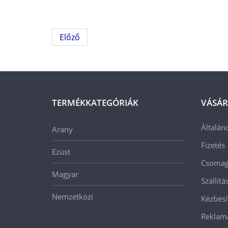
Előző
TERMÉKKATEGÓRIÁK
VÁSÁR
Általán
Arany
Fizetés
Ezüst
Csomago
Magyar
Szállít
Nemzetközi
Kézbesí
Reklam