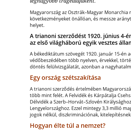
legnagyobb tragédiájaként.
hivatalos
Magyarország az Osztrák–Magyar Monarchia rés
forgalmazója!
következményeket önállóan, és messze arányt
helyet.
A trianoni szerződést 1920. június 4-
az első világháború egyik vesztes álla
A békediktátum szövegét 1920. január 15-én ad
védőbeszédében több nyelven, érvekkel, történ
döntés felülvizsgálatát, azonban a nagyhatalma
Egy ország szétszakítása
A trianoni szerződés értelmében Magyarország
több mint felét. A Felvidék és Kárpátalja Cseh
Délvidék a Szerb–Horvát–Szlovén Királysághoz,
Lengyelországhoz. Ezzel mintegy 3,3 millió ma
jogok nélkül, diszkriminációnak, kitelepítésne
Hogyan élte túl a nemzet?