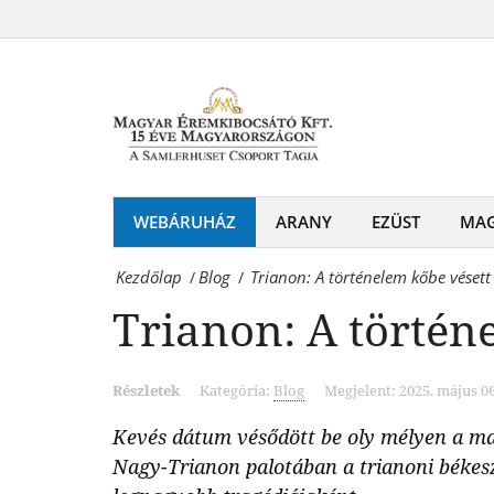
Trianon:
Magyar
A
Éremkibocsátó
történelem
Kft.
kőbe
-
vésett
Érmék
sóhaja
WEBÁRUHÁZ
ARANY
EZÜST
MA
és
Magyar
emlékérmek
Kezdőlap
Blog
Trianon: A történelem kőbe vésett
/
/
Éremkibocsátó
hivatalos
Trianon: A történ
Kft.
forgalmazója!
-
Részletek
Kategória:
Blog
Megjelent: 2025. május 06
Érmék
Kevés dátum vésődött be oly mélyen a magy
és
Nagy-Trianon palotában a trianoni békesz
emlékérmek