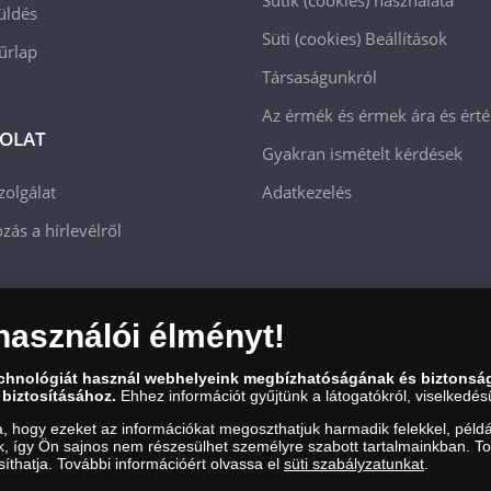
Sütik (cookies) használata
üldés
Süti (cookies)
Beállítások
 űrlap
Társaságunkról
Az érmék és érmek ára és ért
OLAT
Gyakran ismételt kérdések
zolgálat
Adatkezelés
zás a hírlevélről
használói élményt!
echnológiát használ webhelyeink megbízhatóságának és biztonsá
 biztosításához.
Ehhez információt gyűjtünk a látogatókról, viselkedésü
a, hogy ezeket az információkat megoszthatjuk harmadik felekkel, példá
uk, így Ön sajnos nem részesülhet személyre szabott tartalmainkban. T
íthatja. További információért olvassa el
süti szabályzatunkat
.