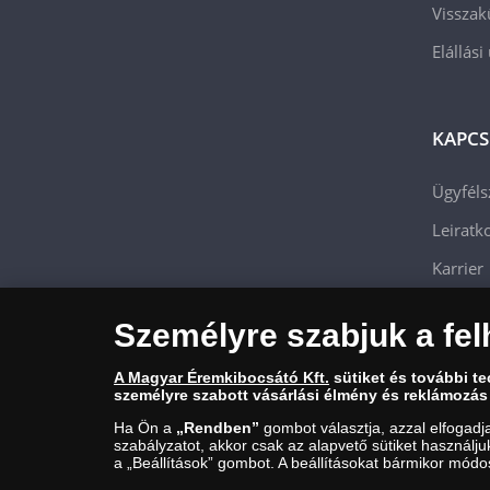
Visszak
Elállási
KAPCS
Ügyféls
Leiratko
Karrier
Személyre szabjuk a fel
A Magyar Éremkibocsátó Kft.
sütiket és további t
személyre szabott vásárlási élmény és reklámozás
Ha Ön a
„Rendben”
gombot választja, azzal elfogadj
szabályzatot, akkor csak az alapvető sütiket használj
a „Beállítások” gombot. A beállításokat bármikor módos