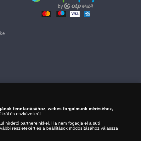
éke
gának fenntartásához, webes forgalmunk méréséhez,
kről és eszközeikről.
ul hirdető partnereinkkel. Ha
nem fogadja
el a süti
ovábbi részletekért és a beállítások módosításához válassza