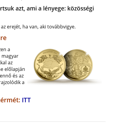
rtsuk azt, ami a lényege: közösségi
az erejét, ha van, aki továbbvigye.
ére
zen a
 a magyar
kal az
me előlapján
tennő és az
rajzolódik a
kérmét:
ITT