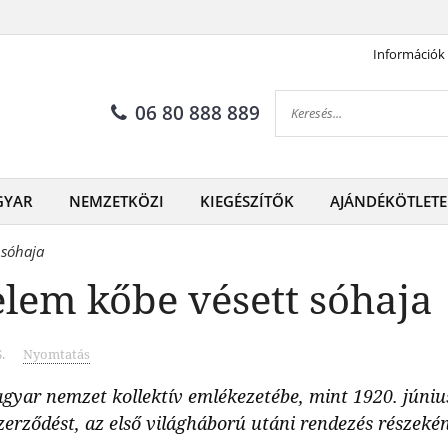
Információk
06 80 888 889
GYAR
NEMZETKÖZI
KIEGÉSZÍTŐK
AJÁNDÉKÖTLETE
 sóhaja
elem kőbe vésett sóhaja
.
Nyomtatás
ar nemzet kollektív emlékezetébe, mint 1920. június 4
erződést, az első világháború utáni rendezés részeké