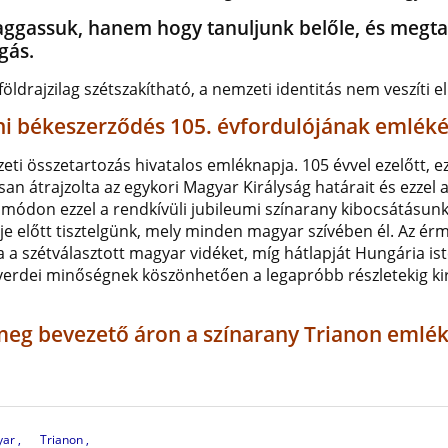
zaggassuk, hanem hogy tanuljunk belőle, és megta
gás.
ldrajzilag szétszakítható, a nemzeti identitás nem veszíti el 
ni békeszerződés 105. évfordulójának emlék
ti összetartozás hivatalos emléknapja. 105 évvel ezelőtt, e
an átrajzolta az egykori Magyar Királyság határait és ezzel
módon ezzel a rendkívüli
jubileumi színarany
kibocsátásunk
je előtt tisztelgünk, mely minden magyar szívében él. Az ér
za a szétválasztott magyar vidéket, míg hátlapját Hungária is
bb verdei minőségnek köszönhetően a legapróbb részletekig ki
meg bevezető áron a színarany Trianon emlé
yar
Trianon