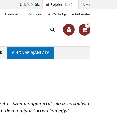
Üdvözöljük,
Bejelentkezés
-A
A+
A vállalatról
Kapcsolat
Az Ön fiókja
Adatkezelés
0
K
A HÓNAP AJÁNLATA
-e. Ezen a napon írták alá a versailles-i
nt, de a magyar történelem egyik