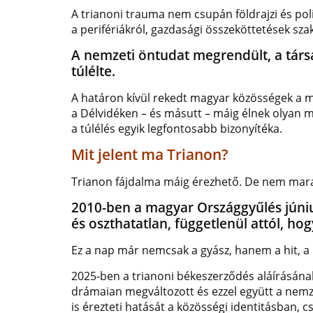
A trianoni trauma nem csupán földrajzi és polit
a perifériákról, gazdasági összeköttetések sz
A nemzeti öntudat megrendült, a társ
túlélte.
A határon kívül rekedt magyar közösségek a ma
a Délvidéken – és másutt – máig élnek olyan
a túlélés egyik legfontosabb bizonyítéka.
Mit jelent ma Trianon?
Trianon fájdalma máig érezhető. De nem marad
2010-ben a magyar Országgyűlés júniu
és oszthatatlan, függetlenül attól, hogy
Ez a nap már nemcsak a gyász, hanem a hit, a 
2025-ben a trianoni békeszerződés aláírásána
drámaian megváltozott és ezzel együtt a nemzet
is érezteti hatását a közösségi identitásban, 