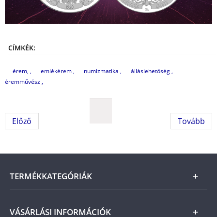
CÍMKÉK:
érem,
emlékérem
numizmatika
álláslehetőség
éremművész
Előző
Tovább
TERMÉKKATEGÓRIÁK
Arany
VÁSÁRLÁSI INFORMÁCIÓK