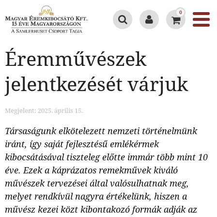
0
Éremművészek
jelentkezését várjuk
Megjelent: 2025. április 15.
Társaságunk elkötelezett nemzeti történelmünk
iránt, így saját fejlesztésű emlékérmek
kibocsátásával tiszteleg előtte immár több mint 10
éve. Ezek a káprázatos remekművek kiváló
művészek tervezései által valósulhatnak meg,
melyet rendkívül nagyra értékelünk, hiszen a
művész kezei közt kibontakozó formák adják az