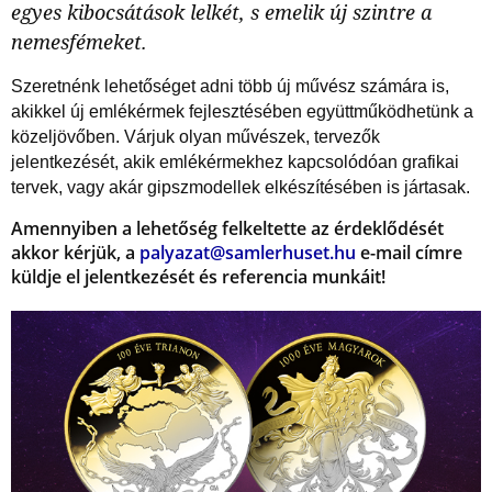
egyes kibocsátások lelkét, s emelik új szintre a
nemesfémeket.
Szeretnénk lehetőséget adni több új művész számára is,
akikkel új emlékérmek fejlesztésében együttműködhetünk a
közeljövőben. Várjuk olyan művészek, tervezők
jelentkezését, akik emlékérmekhez kapcsolódóan grafikai
tervek, vagy akár gipszmodellek elkészítésében is jártasak.
Amennyiben a lehetőség felkeltette az érdeklődését
akkor kérjük, a
palyazat@samlerhuset.hu
e-mail címre
küldje el jelentkezését és referencia munkáit!