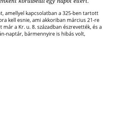
nként körülbelül egy napot eltért.
t, amellyel kapcsolatban a 325-ben tartott
pra kell esnie, ami akkoriban március 21-re
 már a Kr. u. 8. században észrevették, és a
n-naptár, bármennyire is hibás volt,