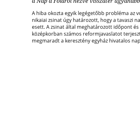
a Nap a Földről nézve visszatér ugyanabb
és
A hiba okozta egyik legégetőbb probléma az vo
emlékérmek
nikaiai zsinat úgy határozott, hogy a tavaszi 
esett. A zsinat által meghatározott időpont és
hivatalos
középkorban számos reformjavaslatot terjeszte
forgalmazója!
megmaradt a keresztény egyház hivatalos nap