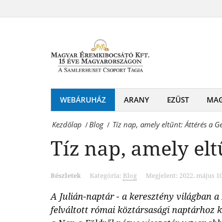
Tíz
Gergely-
nap,
naptárra
amely
Magyar
eltűnt:
Éremkibocsátó
Áttérés
Kft.
a
WEBÁRUHÁZ
ARANY
EZÜST
MA
-
Gergely-
Érmék
Kezdőlap
Blog
Tíz nap, amely eltűnt: Áttérés a 
/
/
naptárra
és
Tíz nap, amely elt
Magyar
emlékérmek
Éremkibocsátó
hivatalos
Részletek
Kategória:
Blog
Megjelent: 2022. május 10
Kft.
forgalmazója!
A Julián-naptár - a keresztény világban a 
-
felváltott római köztársasági naptárhoz k
Érmék