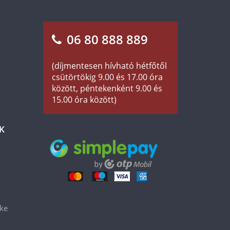
06 80 888 889
(díjmentesen hívható hétfőtől
csütörtökig 9.00 és 17.00 óra
között, péntekenként 9.00 és
15.00 óra között)
K
éke