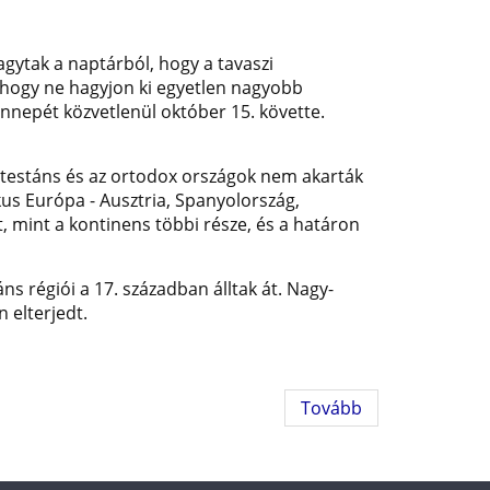
gytak a naptárból, hogy a tavaszi
, hogy ne hagyjon ki egyetlen nagyobb
ünnepét közvetlenül október 15. követte.
rotestáns és az ortodox országok nem akarták
kus Európa - Ausztria, Spanyolország,
, mint a kontinens többi része, és a határon
s régiói a 17. században álltak át. Nagy-
 elterjedt.
Tovább