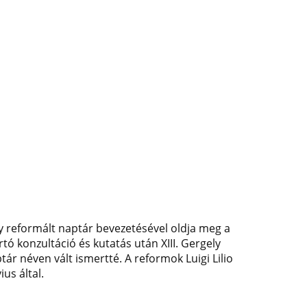
gy reformált naptár bevezetésével oldja meg a
rtó konzultáció és kutatás után XIII. Gergely
ár néven vált ismertté. A reformok Luigi Lilio
us által.