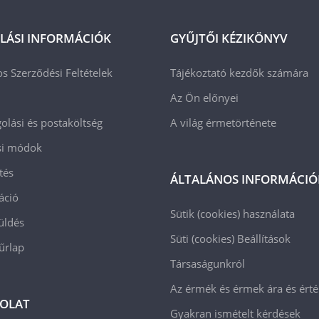
LÁSI INFORMÁCIÓK
GYŰJTŐI KÉZIKÖNYV
os Szerződési Feltételek
Tájékoztató kezdők számára
Az Ön előnyei
lási és postaköltség
A világ érmetörténete
ási módok
tés
ÁLTALÁNOS INFORMÁCIÓ
áció
Sütik (cookies) használata
üldés
Süti (cookies)
Beállítások
 űrlap
Társaságunkról
Az érmék és érmek ára és ért
OLAT
Gyakran ismételt kérdések