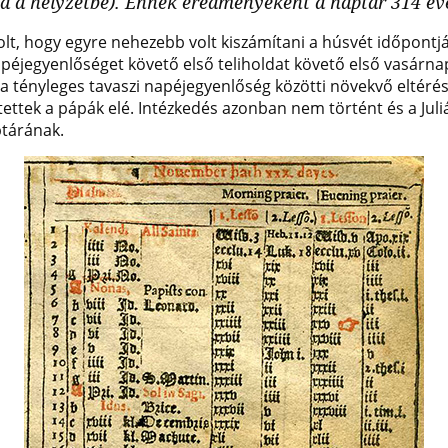
a a helyzetbe). Ennek eredményeként a naptár 314 éve
lt, hogy egyre nehezebb volt kiszámítani a húsvét időpontjá
napéjegyenlőséget követő első teliholdat követő első vasárna
 a tényleges tavaszi napéjegyenlőség közötti növekvő eltérést
ttek a pápák elé. Intézkedés azonban nem történt és a Juliá
tárának.