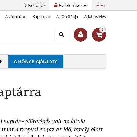
Üdvözöljük,
Bejelentkezés
-A
A+
A vállalatról
Kapcsolat
Az Ön fiókja
Adatkezelés
0
K
A HÓNAP AJÁNLATA
naptárra
naptár - előrelépés volt az általa
mint a trópusi év (az az idő, amely alatt