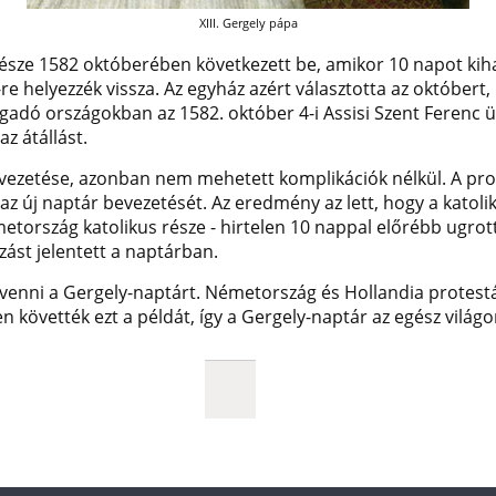
XIII. Gergely pápa
része 1582 októberében következett be, amikor 10 napot kiha
e helyezzék vissza. Az egyház azért választotta az októbert
ogadó országokban az 1582. október 4-i Assisi Szent Ferenc 
z átállást.
 bevezetése, azonban nem mehetett komplikációk nélkül. A p
 az új naptár bevezetését. Az eredmény az lett, hogy a katoli
etország katolikus része - hirtelen 10 nappal előrébb ugrott
zást jelentett a naptárban.
tvenni a Gergely-naptárt. Németország és Hollandia protestán
n követték ezt a példát, így a Gergely-naptár az egész világon