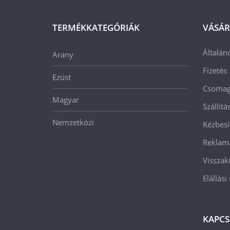
TERMÉKKATEGÓRIÁK
VÁSÁR
Általán
Arany
Fizetés
Ezüst
Csomago
Magyar
Szállít
Nemzetközi
Kézbesí
Reklam
Visszak
Elállási
KAPCS