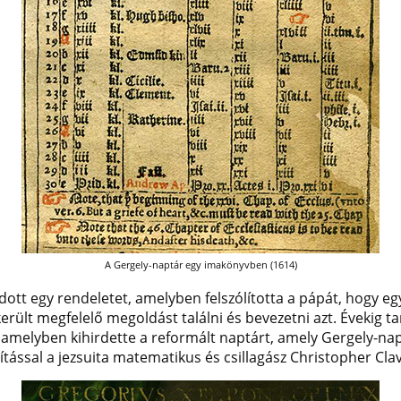
A Gergely-naptár egy imakönyvben (1614)
adott egy rendeletet, amelyben felszólította a pápát, hogy e
erült megfelelő megoldást találni és bevezetni azt. Évekig ta
 amelyben kihirdette a reformált naptárt, amely Gergely-napt
tással a jezsuita matematikus és csillagász Christopher Clavi