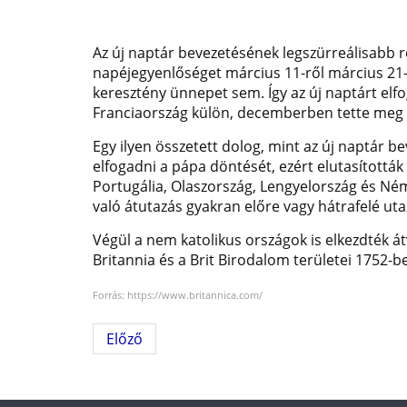
Az új naptár bevezetésének legszürr
eálisabb 
napéjegyenlőséget március 11-ről március 21-r
keresztény ünnepet sem. Így az új naptárt elf
Franciaország külön, decemberben tette meg a
Egy ilyen összetett dolog, mint az új naptár
elfogadni a pápa döntését, ezért elutasították
Portugália, Olaszország, Lengyelország és Ném
való átutazás gyakran előre vagy hátrafelé uta
Végül a nem katolikus országok is elkezdték á
Britannia és a Brit Birodalom területei 1752-be
Forrás: https://www.britannica.com/
Előző