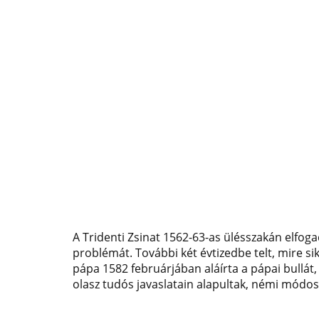
A Tridenti Zsinat 1562-63-as ülésszakán elfog
problémát. További két évtizedbe telt, mire sik
pápa 1582 februárjában aláírta a pápai bullát,
olasz tudós javaslatain alapultak, némi módosí