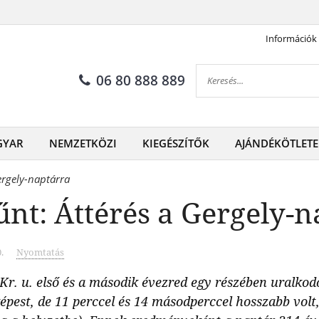
Információk
06 80 888 889
GYAR
NEMZETKÖZI
KIEGÉSZÍTŐK
AJÁNDÉKÖTLETE
Gergely-naptárra
űnt: Áttérés a Gergely-
.
Nyomtatás
Kr. u. első és a második évezred egy részében uralkodó 
épest, de 11 perccel és 14 másodperccel hosszabb volt, 