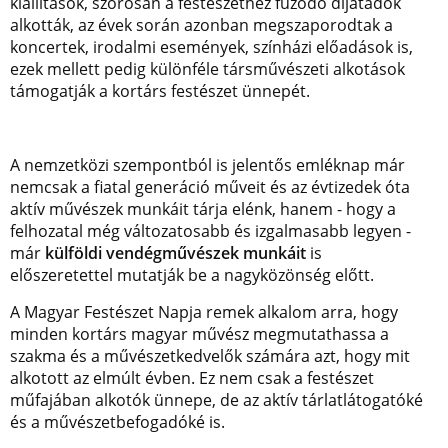
kiállítások, szorosan a festészethez fűződő díjátadók
alkották, az évek során azonban megszaporodtak a
koncertek, irodalmi események, színházi előadások is,
ezek mellett pedig különféle társművészeti alkotások
támogatják a kortárs festészet ünnepét.
A nemzetközi szempontból is jelentős emléknap már
nemcsak a fiatal generáció műveit és az évtizedek óta
aktív művészek munkáit tárja elénk, hanem - hogy a
felhozatal még változatosabb és izgalmasabb legyen -
már
külföldi vendégművészek munkáit
is
előszeretettel mutatják be a nagyközönség előtt.
A Magyar Festészet Napja remek alkalom arra, hogy
minden kortárs magyar művész megmutathassa a
szakma és a művészetkedvelők számára azt, hogy mit
alkotott az elmúlt évben. Ez nem csak a festészet
műfajában alkotók ünnepe, de az aktív tárlatlátogatóké
és a művészetbefogadóké is.