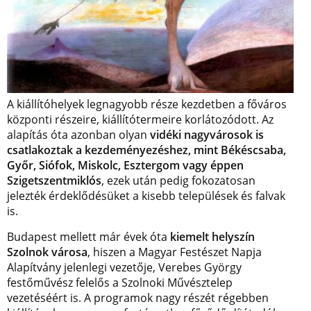
A kiállítóhelyek legnagyobb része kezdetben a főváros
központi részeire, kiállítótermeire korlátozódott. Az
alapítás óta azonban olyan
vidéki nagyvárosok is
csatlakoztak a kezdeményezéshez, mint Békéscsaba,
Győr, Siófok, Miskolc, Esztergom vagy éppen
Szigetszentmiklós
, ezek után pedig fokozatosan
jelezték érdeklődésüket a kisebb települések és falvak
is.
Budapest mellett már évek óta
kiemelt helyszín
Szolnok városa
, hiszen a Magyar Festészet Napja
Alapítvány jelenlegi vezetője, Verebes György
festőművész felelős a Szolnoki Művésztelep
vezetéséért is. A programok nagy részét régebben