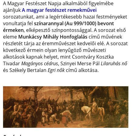
A Magyar Festészet Napja alkalmából figyelmébe
ajánljuk
A magyar festészet remekművei
sorozatunkat, ami a legértékesebb hazai festményeket
vonultatja fel
színarannyal (Au 999/1000) bevont
érmeken
, elképesztő színpontossággal. A sorozat első
eleme
Munkácsy Mihály Honfoglalás
című művének
részletét tárja az éremművészet kedvelői elé. A sorozat
következő érmein olyan lenyűgöző művészeti
alkotások kapnak helyet, mint Csontváry Kosztka
Tivadar
Magányos cédrus
, Szinyei Merse Pál
Lilaruhás nő
és Székely Bertalan
Egri nők
című alkotása.