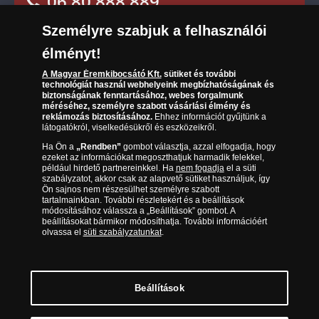
06 80 888 889
Társaságunkról
Személyre szabjuk a felhasználói
(díjmentesen hívható hétfőtől csütörtökig 9.00 és
Az érmék és érmek ára és értéke
17.00 óra között, péntekenként 9.00 és 15.00 óra
élményt!
között)
Gyakran ismételt kérdések
A Magyar Éremkibocsátó Kft.
sütiket és további
technológiát használ webhelyeink megbízhatóságának és
biztonságának fenntartásához, webes forgalmunk
Adatkezelés
méréséhez, személyre szabott vásárlási élmény és
reklámozás biztosításához.
Ehhez információt gyűjtünk a
látogatókról, viselkedésükről és eszközeikről.
Ha Ön a
„Rendben”
gombot választja, azzal elfogadja, hogy
ezeket az információkat megoszthatjuk harmadik felekkel,
például hirdető partnereinkkel. Ha
nem fogadja
el a süti
szabályzatot, akkor csak az alapvető sütiket használjuk, így
Ön sajnos nem részesülhet személyre szabott
tartalmainkban. További részletekért és a beállítások
módosításához válassza a „Beállítások” gombot. A
beállításokat bármikor módosíthatja. További információért
olvassa el
süti szabályzatunkat
.
Magyar Éremkibocsátó Kft. 1134 Budapest, Váci út 33.
Cégjegyzékszám: 01-09-957944, Adószám: 23275395-2-41 A Társaság a
Magyar Kereskedelmi Engedélyezési Hivatal Nemesfémvizsgáló és
Beállítások
Hitelesítő Hatóság (1089 Budapest, Bláthy Ottó utca 3-5.)
engedélyéhez kötött tevékenységet folytat. Kereskedelmi engedély