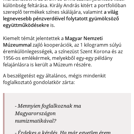
különbség feltárása. Király András kitért a portfolióban
szereplő termékek színes skálájára, valamint
a világ
legnevesebb pénzverdéivel folytatott gyümölcsöző
együttműködésekre
is.
Kiemelt témát jelentettek a
Magyar Nemzeti
Múzeummal
zajló kooperációk, az 1 kilogramm súlyú
éremkülönlegességek, a színezüst Szent Korona és az
1956-os emlékérmek, melyekből egy-egy példány
felajánlásra is került a Múzeum részére.
A beszélgetést egy általános, mégis mindenkit
foglalkoztató gondolatkör zárta:
- Mennyien foglalkoznak ma
Magyarországon
numizmatikával?
- Érdekes a kérdés. Ha már egyetlen érem