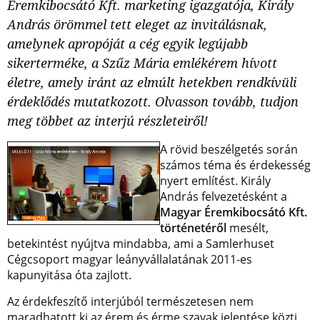
Éremkibocsátó Kft. marketing igazgatója, Király
András örömmel tett eleget az invitálásnak,
amelynek apropóját a cég egyik legújabb
sikerterméke, a Szűz Mária emlékérem hívott
életre, amely iránt az elmúlt hetekben rendkívüli
érdeklődés mutatkozott. Olvasson tovább, tudjon
meg többet az interjú részleteiről!
A rövid beszélgetés során
számos téma és érdekesség
nyert említést. Király
András felvezetésként a
Magyar Éremkibocsátó Kft.
történetéről
mesélt,
betekintést nyújtva mindabba, ami a Samlerhuset
Cégcsoport magyar leányvállalatának 2011-es
kapunyitása óta zajlott.
Az érdekfeszítő interjúból természetesen nem
maradhatott ki az érem és érme szavak jelentése közti