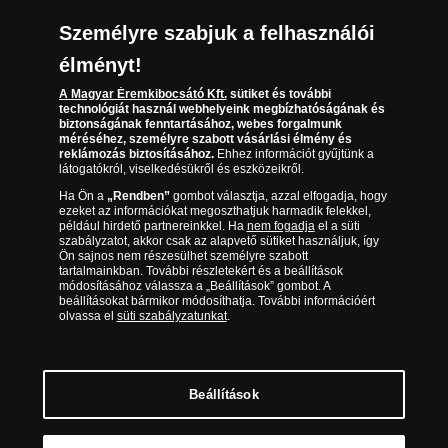
Társaságunkról
Személyre szabjuk a felhasználói
(díjmentesen hívható hétfőtől csütörtökig 9.00 és
Az érmék és érmek ára és értéke
17.00 óra között, péntekenként 9.00 és 15.00 óra
élményt!
között)
Gyakran ismételt kérdések
A Magyar Éremkibocsátó Kft.
sütiket és további
technológiát használ webhelyeink megbízhatóságának és
biztonságának fenntartásához, webes forgalmunk
Adatkezelés
méréséhez, személyre szabott vásárlási élmény és
reklámozás biztosításához.
Ehhez információt gyűjtünk a
látogatókról, viselkedésükről és eszközeikről.
Ha Ön a
„Rendben”
gombot választja, azzal elfogadja, hogy
ezeket az információkat megoszthatjuk harmadik felekkel,
például hirdető partnereinkkel. Ha
nem fogadja
el a süti
szabályzatot, akkor csak az alapvető sütiket használjuk, így
Ön sajnos nem részesülhet személyre szabott
tartalmainkban. További részletekért és a beállítások
módosításához válassza a „Beállítások” gombot. A
beállításokat bármikor módosíthatja. További információért
olvassa el
süti szabályzatunkat
.
Magyar Éremkibocsátó Kft. 1134 Budapest, Váci út 33.
Cégjegyzékszám: 01-09-957944, Adószám: 23275395-2-41 A Társaság a
Magyar Kereskedelmi Engedélyezési Hivatal Nemesfémvizsgáló és
Beállítások
Hitelesítő Hatóság (1089 Budapest, Bláthy Ottó utca 3-5.)
engedélyéhez kötött tevékenységet folytat. Kereskedelmi engedély