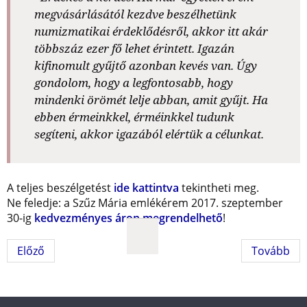
megvásárlásától kezdve beszélhetünk
numizmatikai érdeklődésről, akkor itt akár
többszáz ezer fő lehet érintett. Igazán
kifinomult gyűjtő azonban kevés van. Úgy
gondolom, hogy a legfontosabb, hogy
mindenki örömét lelje abban, amit gyűjt. Ha
ebben érmeinkkel, érméinkkel tudunk
segíteni, akkor igazából elértük a célunkat.
A teljes beszélgetést
ide kattintva
tekintheti meg.
Ne feledje: a Szűz Mária emlékérem 2017. szeptember
30-ig
kedvezményes áron megrendelhető
!
Előző
Tovább