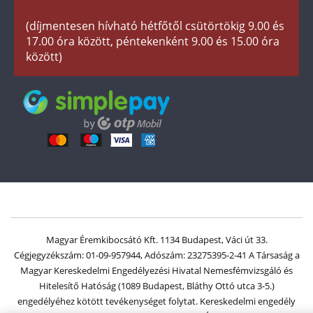
Társaságunkról
(díjmentesen hívható hétfőtől csütörtökig 9.00 és
Az érmék és érmek ára és értéke
17.00 óra között, péntekenként 9.00 és 15.00 óra
között)
Gyakran ismételt kérdések
Adatkezelés
Magyar Éremkibocsátó Kft. 1134 Budapest, Váci út 33.
Cégjegyzékszám: 01-09-957944, Adószám: 23275395-2-41 A Társaság a
Magyar Kereskedelmi Engedélyezési Hivatal Nemesfémvizsgáló és
Hitelesítő Hatóság (1089 Budapest, Bláthy Ottó utca 3-5.)
engedélyéhez kötött tevékenységet folytat. Kereskedelmi engedély