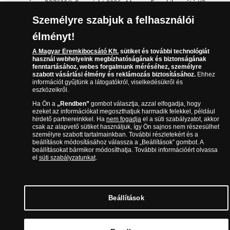
száma: PR7638
© Copyright 2026 - Magyar Éremkibocsátó Kft.
Személyre szabjuk a felhasználói
élményt!
A Magyar Éremkibocsátó Kft.
sütiket és további technológiát
használ webhelyeink megbízhatóságának és biztonságának
fenntartásához, webes forgalmunk méréséhez, személyre
szabott vásárlási élmény és reklámozás biztosításához.
Ehhez
információt gyűjtünk a látogatókról, viselkedésükről és
eszközeikről.
Ha Ön a
„Rendben”
gombot választja, azzal elfogadja, hogy
ezeket az információkat megoszthatjuk harmadik felekkel, például
hirdető partnereinkkel. Ha
nem fogadja
el a süti szabályzatot, akkor
csak az alapvető sütiket használjuk, így Ön sajnos nem részesülhet
személyre szabott tartalmainkban. További részletekért és a
beállítások módosításához válassza a „Beállítások” gombot. A
beállításokat bármikor módosíthatja. További információért olvassa
el
süti szabályzatunkat
.
Beállítások