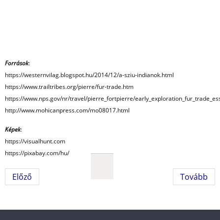
Források
:
https://westernvilag.blogspot.hu/2014/12/a-sziu-indianok.html
https://www.trailtribes.org/pierre/fur-trade.htm
https://www.nps.gov/nr/travel/pierre_fortpierre/early_exploration_fur_trade_es
http://www.mohicanpress.com/mo08017.html
Képek
:
https://visualhunt.com
https://pixabay.com/hu/
Előző
Tovább