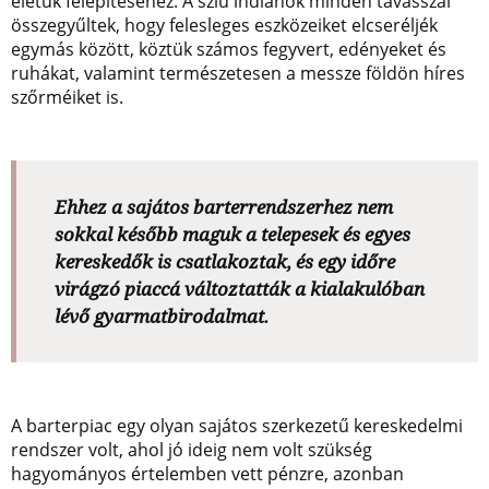
életük felépítéséhez. A sziú indiánok minden tavasszal
összegyűltek, hogy felesleges eszközeiket elcseréljék
egymás között, köztük számos fegyvert, edényeket és
ruhákat, valamint természetesen a messze földön híres
szőrméiket is.
Ehhez a sajátos barterrendszerhez nem
sokkal később maguk a telepesek és egyes
kereskedők is csatlakoztak, és egy időre
virágzó piaccá változtatták a kialakulóban
lévő gyarmatbirodalmat.
A barterpiac egy olyan sajátos szerkezetű kereskedelmi
rendszer volt, ahol jó ideig nem volt szükség
hagyományos értelemben vett pénzre, azonban