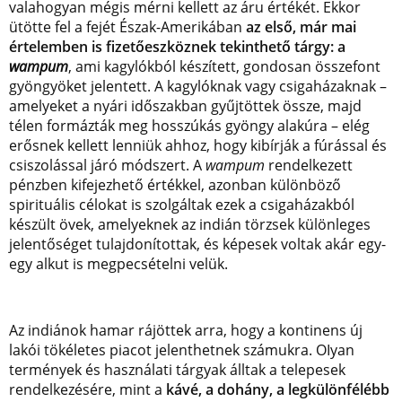
valahogyan mégis mérni kellett az áru értékét. Ekkor
ütötte fel a fejét Észak-Amerikában
az első, már mai
értelemben is fizetőeszköznek tekinthető tárgy: a
wampum
, ami kagylókból készített, gondosan összefont
gyöngyöket jelentett. A kagylóknak vagy csigaházaknak –
amelyeket a nyári időszakban gyűjtöttek össze, majd
télen formázták meg hosszúkás gyöngy alakúra – elég
erősnek kellett lenniük ahhoz, hogy kibírják a fúrással és
csiszolással járó módszert. A
wampum
rendelkezett
pénzben kifejezhető értékkel, azonban különböző
spirituális célokat is szolgáltak ezek a csigaházakból
készült övek, amelyeknek az indián törzsek különleges
jelentőséget tulajdonítottak, és képesek voltak akár egy-
egy alkut is megpecsételni velük.
Az indiánok hamar rájöttek arra, hogy a kontinens új
lakói tökéletes piacot jelenthetnek számukra. OIyan
termények és használati tárgyak álltak a telepesek
rendelkezésére, mint a
kávé, a dohány, a legkülönfélébb