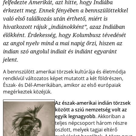
felfedezte Amerikát, azt hitte, hogy Indiába
érkezett meg. Ennek fényében a bennszülöttekkel
való első találkozás után érthető, miért is
hivatkozott rájuk „indiánokként”, azaz Indiában
élőkként. Érdekesség, hogy Kolumbusz tévedését
az angol nyelv mind a mai napig őrzi, hiszen az
indian
szó angolul indiait és indiánt egyaránt
jelent.
A bennszülött amerikai törzsek kultúrája és életmódja
rendkívül változatos képet mutatott a két földrészen,
Észak- és Dél-Amerikában, amikor az első európaiak
megérkeztek közéjük.
Az észak-amerikai indián törzsek
között a sziú nemzetség volt az
egyik legnagyobb
. Akkoriban a
teljes népcsoport három részre
oszlott, melyek tagjai eltérő