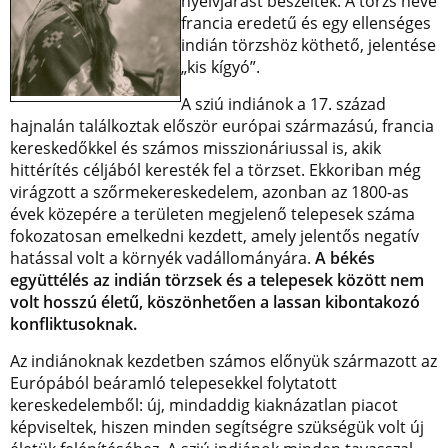
nyelvjárást beszéltek. A törzs neve
francia eredetű és egy ellenséges
indián törzshöz köthető, jelentése
„kis kígyó”.
A sziú indiánok a 17. század
hajnalán találkoztak először európai származású, francia
kereskedőkkel és számos misszionáriussal is, akik
hittérítés céljából keresték fel a törzset. Ekkoriban még
virágzott a szőrmekereskedelem, azonban az 1800-as
évek közepére a területen megjelenő telepesek száma
fokozatosan emelkedni kezdett, amely jelentős negatív
hatással volt a környék vadállományára.
A békés
együttélés az indián törzsek és a telepesek között nem
volt hosszú életű, köszönhetően a lassan kibontakozó
konfliktusoknak.
Az indiánoknak kezdetben számos előnyük származott az
Európából beáramló telepesekkel folytatott
kereskedelemből: új, mindaddig kiaknázatlan piacot
képviseltek, hiszen minden segítségre szükségük volt új