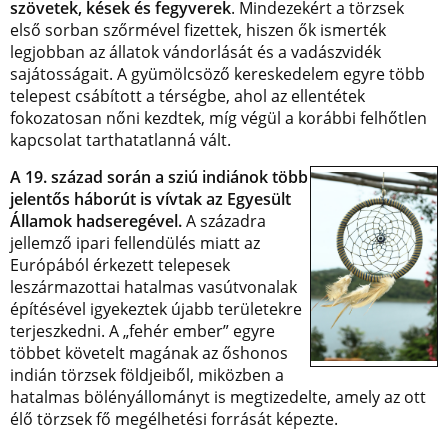
szövetek, kések és fegyverek
. Mindezekért a törzsek
első sorban szőrmével fizettek, hiszen ők ismerték
legjobban az állatok vándorlását és a vadászvidék
sajátosságait. A gyümölcsöző kereskedelem egyre több
telepest csábított a térségbe, ahol az ellentétek
fokozatosan nőni kezdtek, míg végül a korábbi felhőtlen
kapcsolat tarthatatlanná vált.
A 19. század során a sziú indiánok több
jelentős háborút is vívtak az Egyesült
Államok hadseregével.
A századra
jellemző ipari fellendülés miatt az
Európából érkezett telepesek
leszármazottai hatalmas vasútvonalak
építésével igyekeztek újabb területekre
terjeszkedni. A „fehér ember” egyre
többet követelt magának az őshonos
indián törzsek földjeiből, miközben a
hatalmas bölényállományt is megtizedelte, amely az ott
élő törzsek fő megélhetési forrását képezte.