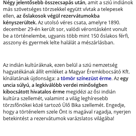
Négy jelentősebb összecsapás után
, amit a sziú indiánok
más szövetséges törzsekkel együtt vívtak a telepesek
ellen,
az őslakosok végül rezervátumokba
kényszerültek.
Az utolsó véres csata, amelyre 1890.
december 29-én került sor, valódi vérontásként vonult
be a történelembe, ugyanis több mint 150 őslakos férfi,
asszony és gyermek lelte halálát a mészárlásban.
Az indián kultúráknak, ezen belül a sziú nemzetség
hagyatékának állít emléket a Magyar Éremkibocsátó Kft.
kínálatának újdonsága: a
tömör színezüst érme
. Az
egy
uncia súlyú, a legkiválóbb verdei minőségben
kibocsátott hivatalos érme
megidézi az ősi indián
kultúra szellemét, valamint a világ leghíresebb
törzsfőnökei közé tartozó Ülő Bika szellemét. Engedje,
hogy a történelem szele Önt is magával ragadja, nyerjen
betekintést a rezervátumok varázslatos világába!