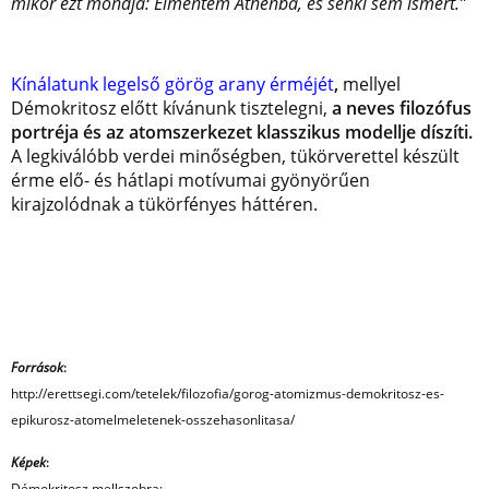
mikor ezt mondja: Elmentem Athénba, és senki sem ismert.”
Kínálatunk legelső görög arany érméjét
,
mellyel
Démokritosz előtt kívánunk tisztelegni,
a neves filozófus
portréja és az atomszerkezet klasszikus modellje díszíti.
A legkiválóbb verdei minőségben, tükörverettel készült
érme elő- és hátlapi motívumai gyönyörűen
kirajzolódnak a tükörfényes háttéren.
Források
:
http://erettsegi.com/tetelek/filozofia/gorog-atomizmus-demokritosz-es-
epikurosz-atomelmeletenek-osszehasonlitasa/
Képek
:
Démokritosz mellszobra: