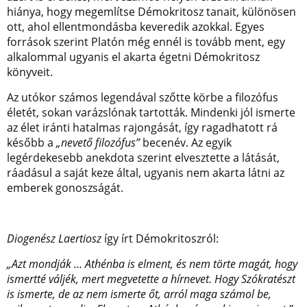
hiánya, hogy megemlítse Démokritosz tanait, különösen
ott, ahol ellentmondásba keveredik azokkal. Egyes
források szerint Platón még ennél is tovább ment, egy
alkalommal ugyanis el akarta égetni Démokritosz
könyveit.
Az utókor számos legendával szőtte körbe a filozófus
életét, sokan varázslónak tartották. Mindenki jól ismerte
az élet iránti hatalmas rajongását, így ragadhatott rá
később a
„nevető filozófus”
becenév. Az egyik
legérdekesebb anekdota szerint elvesztette a látását,
ráadásul a saját keze által, ugyanis nem akarta látni az
emberek gonoszságát.
Diogenész Laertiosz
így írt Démokritoszról:
„Azt mondják … Athénba is elment, és nem törte magát, hogy
ismertté váljék, mert megvetette a hírnevet. Hogy Szókratészt
is ismerte, de az nem ismerte őt, arról maga számol be,