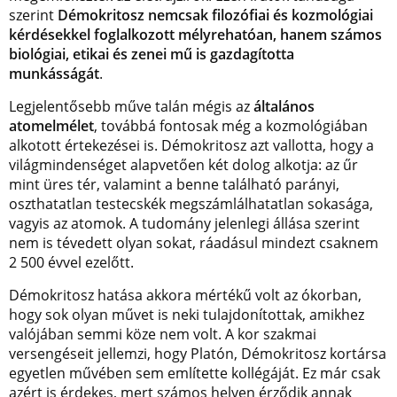
szerint
Démokritosz nemcsak filozófiai és kozmológiai
kérdésekkel foglalkozott mélyrehatóan, hanem számos
biológiai, etikai és zenei mű is gazdagította
munkásságát
.
Legjelentősebb műve talán mégis az
általános
atomelmélet
, továbbá fontosak még a kozmológiában
alkotott értekezései is. Démokritosz azt vallotta, hogy a
világmindenséget alapvetően két dolog alkotja: az űr
mint üres tér, valamint a benne található parányi,
oszthatatlan testecskék megszámlálhatatlan sokasága,
vagyis az atomok. A tudomány jelenlegi állása szerint
nem is tévedett olyan sokat, ráadásul mindezt csaknem
2 500 évvel ezelőtt.
Démokritosz hatása akkora mértékű volt az ókorban,
hogy sok olyan művet is neki tulajdonítottak, amikhez
valójában semmi köze nem volt. A kor szakmai
versengéseit jellemzi, hogy Platón, Démokritosz kortársa
egyetlen művében sem említette kollégáját. Ez már csak
azért is érdekes, mert számos helyen érződik annak