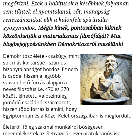
megőrizni. Ezek a habitusok a későbbiek folyamán
sem tűntek el nyomtalanul, sőt, manapság
reneszánszukat élik a különféle spirituális
gyógymódok.
Mégis kinek, pontosabban kiknek
köszönhetjük a materializmus filozófiáját? Mai
blogbejegyzésünkben Démokritoszról mesélünk!
Démokritosz élete - csakúgy, mint
sok más kortársáé - számos
bizonytalanságot hordoz. Ez nem
is csoda, hiszen a legtöbb
szavahihető forrás alapján a
neves filozófus i.e. 470 és 370
között élhetett. Valószínűleg
jómódú családból származott,
hiszen több forrás is említi, hogy
Egyiptomban és a Közel-Kelet országaiban is megfordult.
Életéről, főleg szakmai munkáiról bőségesen
megemlékeztek az életrajzírók. Ezen iratok tanúsága