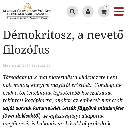
0
Démokritosz, a nevető
filozófus
Megjelent: 2017. február 13.
Társadalmunk mai materialista világnézete nem
volt mindig ennyire magától értetődő. Gondoljunk
csak a történelmünk legsötétebb korszakának
tekintett középkorra, amikor az emberek nemcsak
saját
sorsuk kimenetelét tették függővé mindenféle
jövendölésektől
, de egészségügyi állapotuk
megőrzését is babonás szokásokkal próbálták