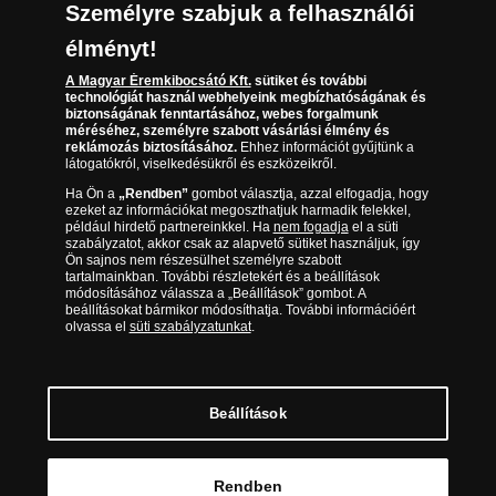
Kézbesítés
Karrier
Személyre szabjuk a felhasználói
Sütik (cookies) használata
Reklamáció
élményt!
06 80 888 889
Süti (cookies)
Beállítások
Visszaküldés
A Magyar Éremkibocsátó Kft.
sütiket és további
Társaságunkról
technológiát használ webhelyeink megbízhatóságának és
(díjmentesen hívható hétfőtől csütörtökig 9.00 és 17.00
Elállási űrlap
biztonságának fenntartásához, webes forgalmunk
Az érmék és érmek ára és értéke
óra között, péntekenként 9.00 és 15.00 óra között)
méréséhez, személyre szabott vásárlási élmény és
reklámozás biztosításához.
Ehhez információt gyűjtünk a
látogatókról, viselkedésükről és eszközeikről.
Gyakran ismételt kérdések
Ha Ön a
„Rendben”
gombot választja, azzal elfogadja, hogy
Adatkezelés
ezeket az információkat megoszthatjuk harmadik felekkel,
például hirdető partnereinkkel. Ha
nem fogadja
el a süti
szabályzatot, akkor csak az alapvető sütiket használjuk, így
Ön sajnos nem részesülhet személyre szabott
tartalmainkban. További részletekért és a beállítások
módosításához válassza a „Beállítások” gombot. A
beállításokat bármikor módosíthatja. További információért
olvassa el
süti szabályzatunkat
.
Beállítások
Magyar Éremkibocsátó Kft. 1134 Budapest, Váci út 33. Cégjegyzékszám: 01-09-
957944, Adószám: 23275395-2-41 A Társaság a Magyar Kereskedelmi
Engedélyezési Hivatal Nemesfémvizsgáló és Hitelesítő Hatóság (1089 Budapest,
Bláthy Ottó utca 3-5.) engedélyéhez kötött tevékenységet folytat. Kereskedelmi
Rendben
engedély száma: PR7638
© Copyright 2026 - Magyar Éremkibocsátó Kft.