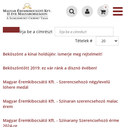
0
Írja be a címrészt
Tételek #
Beköszönt a kínai holdújév: ismerje meg rejtelmeit!
Beköszöntött 2019: ez vár ránk a disznó évében!
Magyar Éremkibocsátó Kft. - Szerencsehozó négylevelű
lóhere medál
Magyar Éremkibocsátó Kft. - Színaran szerencsehozó malac
érem
Magyar Éremkibocsátó Kft. - Színarany Szerencsehozó érme
2024-re