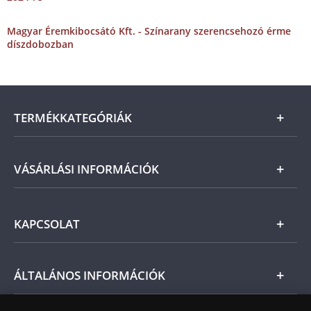
Magyar Éremkibocsátó Kft. - Színarany szerencsehozó érme
díszdobozban
TERMÉKKATEGÓRIÁK
Arany
VÁSÁRLÁSI INFORMÁCIÓK
Ezüst
Általános Szerződési Feltételek
KAPCSOLAT
Magyar
Fizetés
Nemzetközi
Csomagolási és postaköltség
Ügyfélszolgálat
ÁLTALÁNOS INFORMÁCIÓK
Szállítási módok
Leiratkozás a hírlevélről