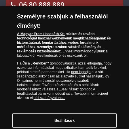
06 80 888 889
Süti (cookies)
Beállítások
Társaságunkról
Személyre szabjuk a felhasználói
(díjmentesen hívható hétfőtől csütörtökig 9.00 és
Az érmék és érmek ára és értéke
17.00 óra között, péntekenként 9.00 és 15.00 óra
élményt!
között)
Gyakran ismételt kérdések
A Magyar Éremkibocsátó Kft.
sütiket és további
technológiát használ webhelyeink megbízhatóságának és
biztonságának fenntartásához, webes forgalmunk
Adatkezelés
méréséhez, személyre szabott vásárlási élmény és
reklámozás biztosításához.
Ehhez információt gyűjtünk a
látogatókról, viselkedésükről és eszközeikről.
Ha Ön a
„Rendben”
gombot választja, azzal elfogadja, hogy
ezeket az információkat megoszthatjuk harmadik felekkel,
például hirdető partnereinkkel. Ha
nem fogadja
el a süti
szabályzatot, akkor csak az alapvető sütiket használjuk, így
Ön sajnos nem részesülhet személyre szabott
tartalmainkban. További részletekért és a beállítások
módosításához válassza a „Beállítások” gombot. A
beállításokat bármikor módosíthatja. További információért
olvassa el
süti szabályzatunkat
.
Magyar Éremkibocsátó Kft. 1134 Budapest, Váci út 33.
Cégjegyzékszám: 01-09-957944, Adószám: 23275395-2-41 A Társaság a
Magyar Kereskedelmi Engedélyezési Hivatal Nemesfémvizsgáló és
Beállítások
Hitelesítő Hatóság (1089 Budapest, Bláthy Ottó utca 3-5.)