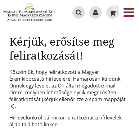
0
Kérjük, erősítse meg
feliratkozását!
Köszönjük, hogy feliratkozott a Magyar
Éremkibocsátó hírlevelére! Hamarosan küldünk
Önnek egy levelet az Ön által megadott e-mail
címre, melyben lehetősége nyílik megerősíteni
feliratkozását (k
érjük ellenőrizze a spam mappáját
is)
.
Hírlevelünkről bármikor leiratkozhat a hírlevelek
alján található linken.