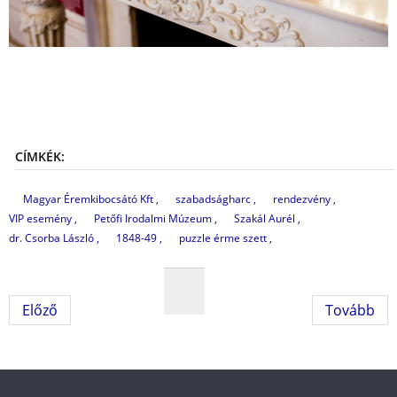
CÍMKÉK:
Magyar Éremkibocsátó Kft
szabadságharc
rendezvény
VIP esemény
Petőfi Irodalmi Múzeum
Szakál Aurél
dr. Csorba László
1848-49
puzzle érme szett
Előző
Tovább