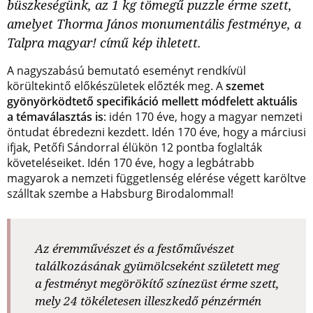
büszkeségünk, az 1 kg tömegű puzzle érme szett,
amelyet Thorma János monumentális festménye, a
Talpra magyar! című kép ihletett.
A nagyszabású bemutató eseményt rendkívül
körültekintő előkészületek előzték meg. A
szemet
gyönyörködtető specifikáció mellett módfelett aktuális
a témaválasztás is
: idén 170 éve, hogy a magyar nemzeti
öntudat ébredezni kezdett. Idén 170 éve, hogy a márciusi
ifjak, Petőfi Sándorral élükön 12 pontba foglalták
követeléseiket. Idén 170 éve, hogy a legbátrabb
magyarok a nemzeti függetlenség elérése végett karöltve
szálltak szembe a Habsburg Birodalommal!
Az éremművészet és a festőművészet
találkozásának gyümölcseként született meg
a festményt megörökítő színezüst érme szett,
mely 24 tökéletesen illeszkedő pénzérmén