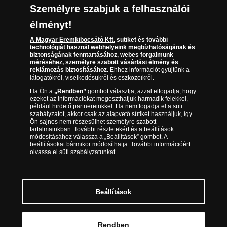
Társaságunkról
Személyre szabjuk a felhasználói
(díjmentesen hívható hétfőtől csütörtökig 9.00 és
Az érmék és érmek ára és értéke
17.00 óra között, péntekenként 9.00 és 15.00 óra
élményt!
között)
Gyakran ismételt kérdések
A Magyar Éremkibocsátó Kft.
sütiket és további
technológiát használ webhelyeink megbízhatóságának és
biztonságának fenntartásához, webes forgalmunk
Adatkezelés
méréséhez, személyre szabott vásárlási élmény és
reklámozás biztosításához.
Ehhez információt gyűjtünk a
látogatókról, viselkedésükről és eszközeikről.
Ha Ön a
„Rendben”
gombot választja, azzal elfogadja, hogy
ezeket az információkat megoszthatjuk harmadik felekkel,
például hirdető partnereinkkel. Ha
nem fogadja
el a süti
szabályzatot, akkor csak az alapvető sütiket használjuk, így
Ön sajnos nem részesülhet személyre szabott
tartalmainkban. További részletekért és a beállítások
módosításához válassza a „Beállítások” gombot. A
beállításokat bármikor módosíthatja. További információért
olvassa el
süti szabályzatunkat
.
Magyar Éremkibocsátó Kft. 1134 Budapest, Váci út 33.
Cégjegyzékszám: 01-09-957944, Adószám: 23275395-2-41 A Társaság a
Magyar Kereskedelmi Engedélyezési Hivatal Nemesfémvizsgáló és
Beállítások
Hitelesítő Hatóság (1089 Budapest, Bláthy Ottó utca 3-5.)
engedélyéhez kötött tevékenységet folytat. Kereskedelmi engedély
száma: PR7638
© Copyright 2026 - Magyar Éremkibocsátó Kft.
Rendben