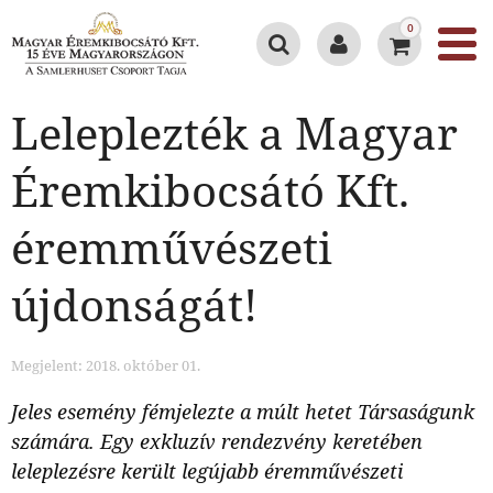
0
Leleplezték a Magyar
Éremkibocsátó Kft.
éremművészeti
újdonságát!
Megjelent: 2018. október 01.
Jeles esemény fémjelezte a múlt hetet Társaságunk
számára. Egy exkluzív rendezvény keretében
leleplezésre került legújabb éremművészeti