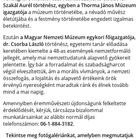
Szakál Aurél
történész, egyben a Thorma János Múzeum
igazgatója
a múzeum történetébe, a névadó művész
életútjába és a festmény történetébe engedett izgalmas
betekintést.
Ezután
a Magyar Nemzeti Múzeum egykori főigazgatója,
dr. Csorba László
történész, egyetemi tanár előadása
keretében kiemelte a 48-as események nemzetformáló
jellegét, amely mai nemzettudatunk alapvető gyökereit
jelentette. Így bár a forradalmat és szabadságharcot
végül elveszítettük, ám a morális vívmányok, a nemzeti
összefogás, a lojalitás és alapvető értékeink örök
érvényű nyereségként maradtak ránk és élnek tovább
mind a mai napig.
Amennyiben éremművészeti újdonságunk felkeltette
érdeklődését, kérjük, tárcsázza bizalommal
munkatársainkat az alábbi normál díjas
telefonszámon:
06-1-884-3182
.
Tekintse meg fotógalériánkat, amelyben megmutatjuk