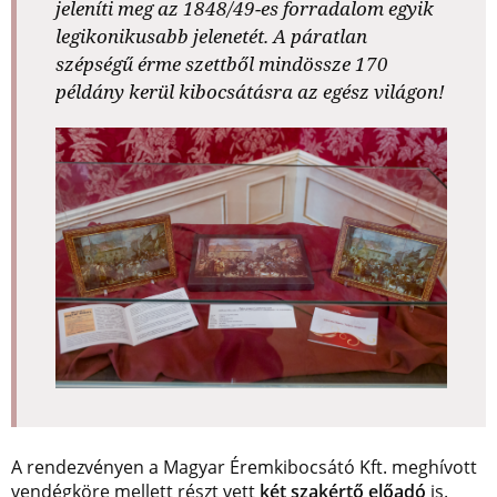
jeleníti meg az 1848/49-es forradalom egyik
legikonikusabb jelenetét. A páratlan
szépségű érme szettből mindössze 170
példány kerül kibocsátásra az egész világon!
A rendezvényen a Magyar Éremkibocsátó Kft. meghívott
vendégköre mellett részt vett
két szakértő előadó
is.