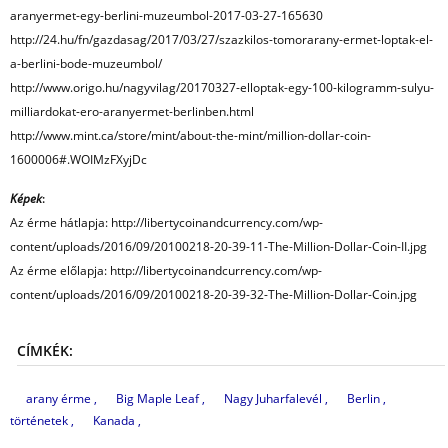
aranyermet-egy-berlini-muzeumbol-2017-03-27-165630
http://24.hu/fn/gazdasag/2017/03/27/szazkilos-tomorarany-ermet-loptak-el-
a-berlini-bode-muzeumbol/
http://www.origo.hu/nagyvilag/20170327-elloptak-egy-100-kilogramm-sulyu-
milliardokat-ero-aranyermet-berlinben.html
http://www.mint.ca/store/mint/about-the-mint/million-dollar-coin-
1600006#.WOIMzFXyjDc
Képek
:
Az érme hátlapja: http://libertycoinandcurrency.com/wp-
content/uploads/2016/09/20100218-20-39-11-The-Million-Dollar-Coin-II.jpg
Az érme előlapja: http://libertycoinandcurrency.com/wp-
content/uploads/2016/09/20100218-20-39-32-The-Million-Dollar-Coin.jpg
CÍMKÉK:
arany érme
Big Maple Leaf
Nagy Juharfalevél
Berlin
történetek
Kanada