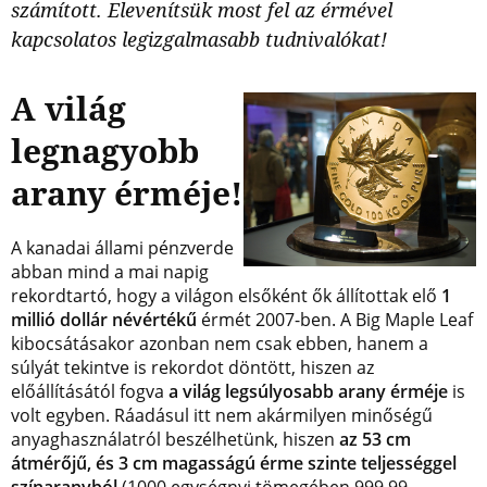
számított. Elevenítsük most fel az érmével
kapcsolatos legizgalmasabb tudnivalókat!
A világ
legnagyobb
arany érméje!
A kanadai állami pénzverde
abban mind a mai napig
rekordtartó, hogy a világon elsőként ők állítottak elő
1
millió dollár névértékű
érmét 2007-ben. A Big Maple Leaf
kibocsátásakor azonban nem csak ebben, hanem a
súlyát tekintve is rekordot döntött, hiszen az
előállításától fogva
a világ legsúlyosabb arany érméje
is
volt egyben. Ráadásul itt nem akármilyen minőségű
anyaghasználatról beszélhetünk, hiszen
az 53 cm
átmérőjű, és 3 cm magasságú érme szinte teljességgel