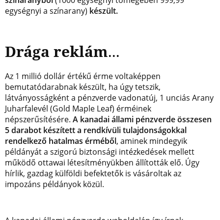
színaranyból
(1000 egységnyi tömegében 999,99
egységnyi a színarany)
készült.
Drága reklám
...
Az 1 millió dollár értékű érme voltaképpen
bemutatódarabnak készült, ha úgy tetszik,
látványosságként a pénzverde vadonatúj, 1 unciás Arany
Juharfalevél (Gold Maple Leaf) érméinek
népszerűsítésére.
A kanadai állami pénzverde összesen
5 darabot készített a rendkívüli tulajdonságokkal
rendelkező hatalmas érméből
, aminek mindegyik
példányát a szigorú biztonsági intézkedések mellett
működő ottawai létesítményükben állították elő. Úgy
hírlik, gazdag külföldi befektetők is vásároltak az
impozáns példányok közül.