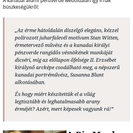
A kanadai állami pénzverde weboldalán így írnak
büszkeségükről:
„Az érme hátoldalán díszelgő elegáns, kézzel
polírozott juharfalevél motívum Stan Witten,
érmetervező művész és a kanadai királyi
pénzverde rangidős vésnökének munkáját
dicséri, míg az előlapon őfelsége II. Erzsébet
királynő arcképe csodálható meg, a népszerű
kanadai portréművész, Susanna Blunt
alkotásában.
És hogy miért készítettük el a világ
legtisztább és leghatalmasabb arany
érméjét? Azért, mert képesek vagyunk rá!”