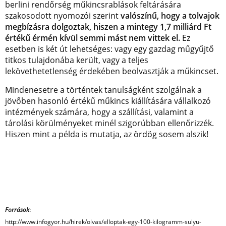
berlini rendőrség műkincsrablások feltárására
szakosodott nyomozói szerint
valószínű, hogy a tolvajok
megbízásra dolgoztak, hiszen a mintegy 1,7 milliárd Ft
értékű érmén kívül semmi mást nem vittek el.
Ez
esetben is két út lehetséges: vagy egy gazdag műgyűjtő
titkos tulajdonába került, vagy a teljes
lekövethetetlenség érdekében beolvasztják a műkincset.
Mindenesetre a történtek tanulságként szolgálnak a
jövőben hasonló értékű műkincs kiállítására vállalkozó
intézmények számára, hogy a szállítási, valamint a
tárolási körülményeket minél szigorúbban ellenőrizzék.
Hiszen mint a példa is mutatja, az ördög sosem alszik!
Források
:
http://www.infogyor.hu/hirek/olvas/elloptak-egy-100-kilogramm-sulyu-