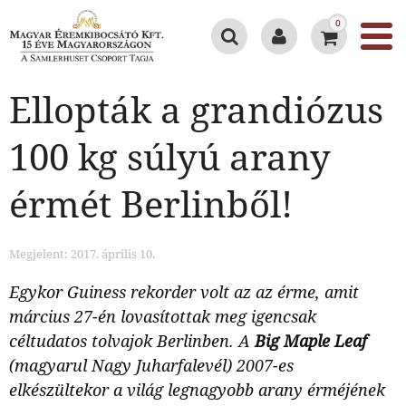
0
Ellopták a grandiózus
100 kg súlyú arany
érmét Berlinből!
Megjelent: 2017. április 10.
Egykor Guiness rekorder volt az az érme, amit
március 27-én lovasítottak meg igencsak
céltudatos tolvajok Berlinben. A
Big Maple Leaf
(magyarul Nagy Juharfalevél) 2007-es
elkészültekor a világ legnagyobb arany érméjének