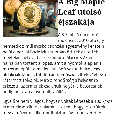
A Big Maple
Leaf utolsó
éjszakája
A 3,7 millió eurót érő
műkincset 2010 óta egy
nemzetközi műkincskölcsönzési egyezmény keretein
belül a berlini Bode Museumban őrizték és tették
megtekinthetővé bárki számára. Március 27-én
hajnalban történt a lopás, amit a nyomok alapján a
múzeum épülete mellett húzódó vasúti hídról,
egy
ablaknak támasztott létrán bemászva
vittek véghez a
rátermett tolvajok. Mire a rendőrség a helyszínre
érkezett, az érmének csak hűlt helyét, a betörésnek
pedig pusztán a nyomait találták.
Egyelőre nem világos, hogyan voltak képesek a 100 kg-os
érmét elmozdítani, valamint az sem, hogyan kerülték
meg a múzeum kifinomult biztonsági rendszerét. A