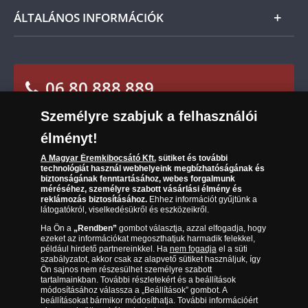
Karrier
Tájékoztató kezdők számára
ÁLTALÁNOS INFORMÁCIÓK
Reklamáció
Az Ön előnyei
Visszaküldés
A világ érmetörténete
Sütik (cookies) használata
Elállási űrlap
06 80 888 889
Süti (cookies)
Beállítások
Társaságunkról
Személyre szabjuk a felhasználói
(díjmentesen hívható hétfőtől csütörtökig 9.00 és
Az érmék és érmek ára és értéke
17.00 óra között, péntekenként 9.00 és 15.00 óra
élményt!
között)
Gyakran ismételt kérdések
A Magyar Éremkibocsátó Kft.
sütiket és további
technológiát használ webhelyeink megbízhatóságának és
biztonságának fenntartásához, webes forgalmunk
Adatkezelés
méréséhez, személyre szabott vásárlási élmény és
reklámozás biztosításához.
Ehhez információt gyűjtünk a
látogatókról, viselkedésükről és eszközeikről.
Ha Ön a
„Rendben”
gombot választja, azzal elfogadja, hogy
ezeket az információkat megoszthatjuk harmadik felekkel,
például hirdető partnereinkkel. Ha
nem fogadja
el a süti
szabályzatot, akkor csak az alapvető sütiket használjuk, így
Ön sajnos nem részesülhet személyre szabott
tartalmainkban. További részletekért és a beállítások
módosításához válassza a „Beállítások” gombot. A
beállításokat bármikor módosíthatja. További információért