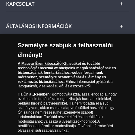
KAPCSOLAT
Magyar
Fizetés
Nemzetközi
Csomagolási és postaköltség
Ügyfélszolgálat
ÁLTALÁNOS INFORMÁCIÓK
Szállítási módok
Leiratkozás a hírlevélről
Kézbesítés
Karrier
Személyre szabjuk a felhasználói
Sütik (cookies) használata
Reklamáció
élményt!
06 80 888 889
Süti (cookies)
Beállítások
Visszaküldés
A Magyar Éremkibocsátó Kft.
sütiket és további
Társaságunkról
technológiát használ webhelyeink megbízhatóságának és
(díjmentesen hívható hétfőtől csütörtökig 9.00 és 17.00
Elállási űrlap
biztonságának fenntartásához, webes forgalmunk
Az érmék és érmek ára és értéke
óra között, péntekenként 9.00 és 15.00 óra között)
méréséhez, személyre szabott vásárlási élmény és
reklámozás biztosításához.
Ehhez információt gyűjtünk a
látogatókról, viselkedésükről és eszközeikről.
Gyakran ismételt kérdések
Ha Ön a
„Rendben”
gombot választja, azzal elfogadja, hogy
Adatkezelés
ezeket az információkat megoszthatjuk harmadik felekkel,
például hirdető partnereinkkel. Ha
nem fogadja
el a süti
szabályzatot, akkor csak az alapvető sütiket használjuk, így
Ön sajnos nem részesülhet személyre szabott
tartalmainkban. További részletekért és a beállítások
módosításához válassza a „Beállítások” gombot. A
beállításokat bármikor módosíthatja. További információért
olvassa el
süti szabályzatunkat
.