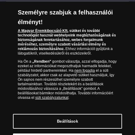
Leiratkozás a hírlevélről
Kézbesítés
Karrier
Személyre szabjuk a felhasználói
Sütik (cookies) használata
Reklamáció
élményt!
06 80 888 889
Süti (cookies)
Beállítások
Visszaküldés
A Magyar Éremkibocsátó Kft.
sütiket és további
Társaságunkról
technológiát használ webhelyeink megbízhatóságának és
(díjmentesen hívható hétfőtől csütörtökig 9.00 és 17.00
Elállási űrlap
biztonságának fenntartásához, webes forgalmunk
Az érmék és érmek ára és értéke
óra között, péntekenként 9.00 és 15.00 óra között)
méréséhez, személyre szabott vásárlási élmény és
reklámozás biztosításához.
Ehhez információt gyűjtünk a
látogatókról, viselkedésükről és eszközeikről.
Gyakran ismételt kérdések
Ha Ön a
„Rendben”
gombot választja, azzal elfogadja, hogy
Adatkezelés
ezeket az információkat megoszthatjuk harmadik felekkel,
például hirdető partnereinkkel. Ha
nem fogadja
el a süti
szabályzatot, akkor csak az alapvető sütiket használjuk, így
Ön sajnos nem részesülhet személyre szabott
tartalmainkban. További részletekért és a beállítások
módosításához válassza a „Beállítások” gombot. A
beállításokat bármikor módosíthatja. További információért
olvassa el
süti szabályzatunkat
.
Beállítások
Magyar Éremkibocsátó Kft. 1134 Budapest, Váci út 33. Cégjegyzékszám: 01-09-
957944, Adószám: 23275395-2-41 A Társaság a Magyar Kereskedelmi
Engedélyezési Hivatal Nemesfémvizsgáló és Hitelesítő Hatóság (1089 Budapest,