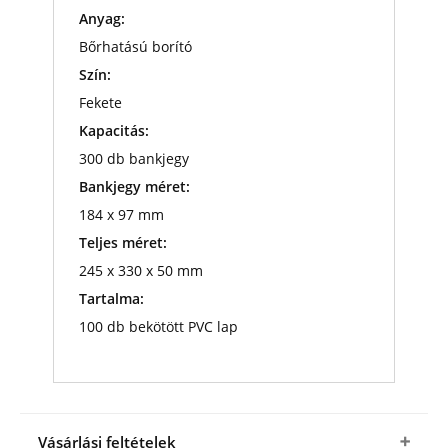
Anyag:
Bőrhatású borító
Szín:
Fekete
Kapacitás:
300 db bankjegy
Bankjegy méret:
184 x 97 mm
Teljes méret:
245 x 330 x 50 mm
Tartalma:
100 db bekötött PVC lap
Vásárlási feltételek