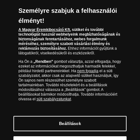
Visszaküldés
Társaságunkról
Személyre szabjuk a felhasználói
(díjmentesen hívható hétfőtől csütörtökig 9.00 és 17.00
Elállási űrlap
Az érmék és érmek ára és értéke
óra között, péntekenként 9.00 és 15.00 óra között)
élményt!
A Magyar Éremkibocsátó Kft.
sütiket és további
Gyakran ismételt kérdések
technológiát használ webhelyeink megbízhatóságának és
biztonságának fenntartásához, webes forgalmunk
Adatkezelés
méréséhez, személyre szabott vásárlási élmény és
reklámozás biztosításához.
Ehhez információt gyűjtünk a
látogatókról, viselkedésükről és eszközeikről.
Ha Ön a
„Rendben”
gombot választja, azzal elfogadja, hogy
ezeket az információkat megoszthatjuk harmadik felekkel,
például hirdető partnereinkkel. Ha
nem fogadja
el a süti
szabályzatot, akkor csak az alapvető sütiket használjuk, így
Ön sajnos nem részesülhet személyre szabott
tartalmainkban. További részletekért és a beállítások
módosításához válassza a „Beállítások” gombot. A
beállításokat bármikor módosíthatja. További információért
olvassa el
süti szabályzatunkat
.
Magyar Éremkibocsátó Kft. 1134 Budapest, Váci út 33. Cégjegyzékszám: 01-09-
957944, Adószám: 23275395-2-41 A Társaság a Magyar Kereskedelmi
Engedélyezési Hivatal Nemesfémvizsgáló és Hitelesítő Hatóság (1089 Budapest,
Bláthy Ottó utca 3-5.) engedélyéhez kötött tevékenységet folytat. Kereskedelmi
engedély száma: PR7638
© Copyright 2026 - Magyar Éremkibocsátó Kft.
Beállítások