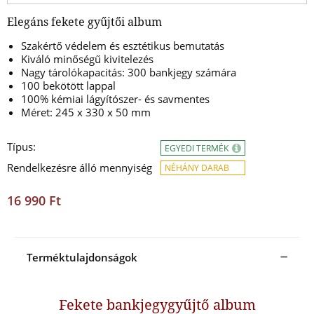
Elegáns fekete gyűjtői album
Szakértő védelem és esztétikus bemutatás
Kiváló minőségű kivitelezés
Nagy tárolókapacitás: 300 bankjegy számára
100 bekötött lappal
100% kémiai lágyítószer- és savmentes
Méret: 245 x 330 x 50 mm
Típus:
EGYEDI TERMÉK
Rendelkezésre álló mennyiség
NÉHÁNY DARAB
16 990 Ft
Terméktulajdonságok
Fekete bankjegygyűjtő album