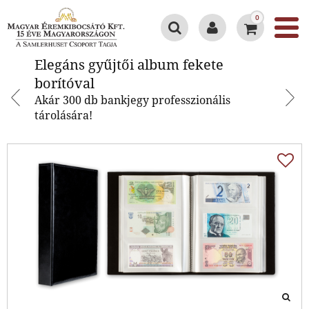
0
Elegáns gyűjtői album fekete
Elegáns gyűjtői album fekete
borítóval
borítóval
Akár 300 db bankjegy professzionális
tárolására!