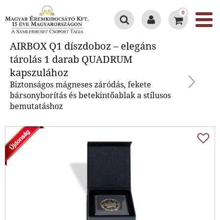
0
AIRBOX Q1 díszdoboz – elegáns
AIRBOX Q1 díszdoboz – elegáns
tárolás 1 darab QUADRUM
tárolás 1 darab QUADRUM
kapszulához
kapszulához
Biztonságos mágneses záródás, fekete
bársonyborítás és betekintőablak a stílusos
bemutatáshoz