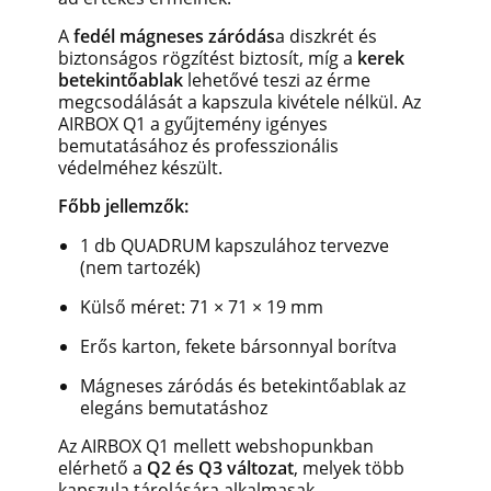
A
fedél mágneses záródás
a diszkrét és
biztonságos rögzítést biztosít, míg a
kerek
betekintőablak
lehetővé teszi az érme
megcsodálását a kapszula kivétele nélkül. Az
AIRBOX Q1 a gyűjtemény igényes
bemutatásához és professzionális
védelméhez készült.
Főbb jellemzők:
1 db QUADRUM kapszulához tervezve
(nem tartozék)
Külső méret: 71 × 71 × 19 mm
Erős karton, fekete bársonnyal borítva
Mágneses záródás és betekintőablak az
elegáns bemutatáshoz
Az AIRBOX Q1 mellett webshopunkban
elérhető a
Q2 és Q3 változat
, melyek több
kapszula tárolására alkalmasak.