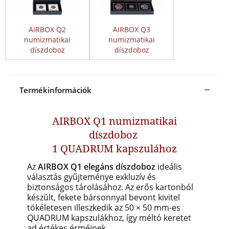
AIRBOX Q2
AIRBOX Q3
numizmatikai
numizmatikai
díszdoboz
díszdoboz
Termékinformációk
AIRBOX Q1 numizmatikai
díszdoboz
1 QUADRUM kapszulához
Az
AIRBOX Q1 elegáns díszdoboz
ideális
választás gyűjteménye exkluzív és
biztonságos tárolásához. Az erős kartonból
készült, fekete bársonnyal bevont kivitel
tökéletesen illeszkedik az 50 × 50 mm-es
QUADRUM kapszulákhoz, így méltó keretet
ad értékes érméinek.