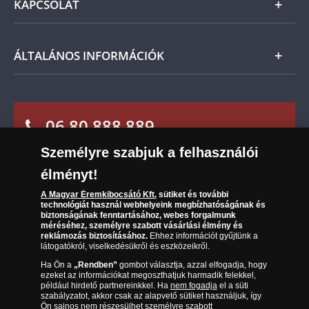
KAPCSOLAT
Magyar
visszaküldheti. A
mennyiben időközben kifizette a
Fizetés
termék árát, akkor azt visszatérítjük Önnek.
Nemzetközi
Csomagolási és postaköltség
Ügyfélszolgálat
ÁLTALÁNOS INFORMÁCIÓK
Szállítási módok
Leiratkozás a hírlevélről
Kézbesítés
Karrier
Sütik (cookies) használata
Reklamáció
06 80 888 889
Süti (cookies)
Beállítások
Visszaküldés
Társaságunkról
Személyre szabjuk a felhasználói
(díjmentesen hívható hétfőtől csütörtökig 9.00 és 17.00
Elállási űrlap
Az érmék és érmek ára és értéke
óra között, péntekenként 9.00 és 15.00 óra között)
élményt!
A Magyar Éremkibocsátó Kft.
sütiket és további
Gyakran ismételt kérdések
technológiát használ webhelyeink megbízhatóságának és
biztonságának fenntartásához, webes forgalmunk
Adatkezelés
méréséhez, személyre szabott vásárlási élmény és
reklámozás biztosításához.
Ehhez információt gyűjtünk a
látogatókról, viselkedésükről és eszközeikről.
Ha Ön a
„Rendben”
gombot választja, azzal elfogadja, hogy
ezeket az információkat megoszthatjuk harmadik felekkel,
például hirdető partnereinkkel. Ha
nem fogadja
el a süti
szabályzatot, akkor csak az alapvető sütiket használjuk, így
Ön sajnos nem részesülhet személyre szabott