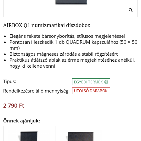
AIRBOX Q1 numizmatikai díszdoboz
Elegáns fekete bársonyborítás, stílusos megjelenéssel
Pontosan illeszkedik 1 db QUADRUM kapszulához (50 × 50
mm)
Biztonságos mágneses záródás a stabil rögzítésért
Praktikus átlátszó ablak az érme megtekintéséhez anélkül,
hogy ki kellene venni
Típus:
EGYEDI TERMÉK
Rendelkezésre álló mennyiség
UTOLSÓ DARABOK
2 790 Ft
Önnek ajánljuk: