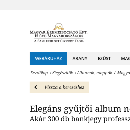
Magyar
album
Éremkibocsátó
Elegáns gyűjtő
-
Kft.
Albumok,
-
mappák
Bills
Magyar
bankjegytartó
WEBÁRUHÁZ
ARANY
EZÜST
MA
Éremkibocsátó
album
Kft.
Kezdőlap
Kiegészítők
Albumok, mappák
Magyar
/
/
/
-
-
Albumok,
Vissza a kereséshez
Érmék
mappák
és
Elegáns gyűjtői album 
Magyar
emlékérmek
Éremkibocsátó
Akár 300 db bankjegy professz
hivatalos
Kft.
forgalmazója!