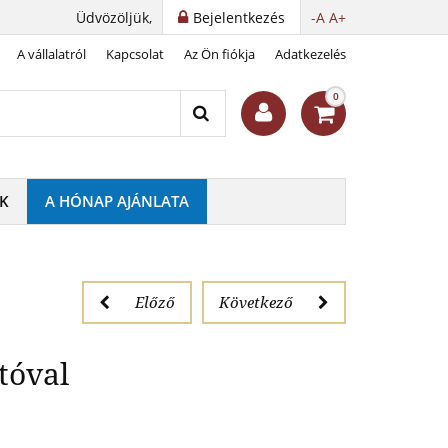
Üdvözöljük,
Bejelentkezés
-A
A+
A vállalatról
Kapcsolat
Az Ön fiókja
Adatkezelés
intás borítóval
0
K
A HÓNAP AJÁNLATA
Előző
Következő
tóval