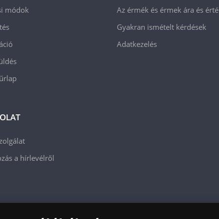
ási módok
Az érmék és érmek ára és ért
tés
Gyakran ismételt kérdések
áció
Adatkezelés
üldés
 űrlap
OLAT
zolgálat
zás a hírlevélről