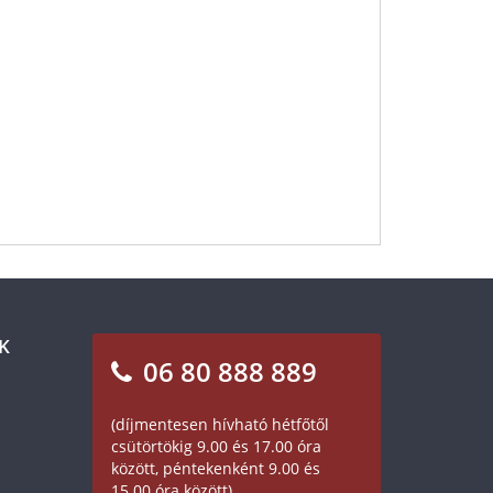
K
06 80 888 889
(díjmentesen hívható hétfőtől
csütörtökig 9.00 és 17.00 óra
között, péntekenként 9.00 és
15.00 óra között)