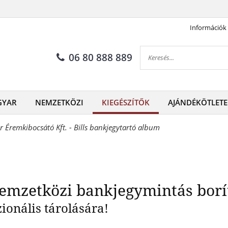
Információk
i album nemzetközi bankjegym
06 80 888 889
GYAR
NEMZETKÖZI
KIEGÉSZÍTŐK
AJÁNDÉKÖTLETE
 Éremkibocsátó Kft. - Bills bankjegytartó album
nemzetközi bankjegymintás borí
ionális tárolására!