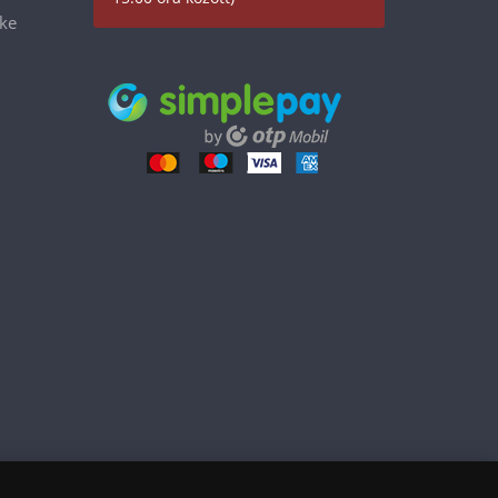
éke
17 990 Ft
Kosárba tesz