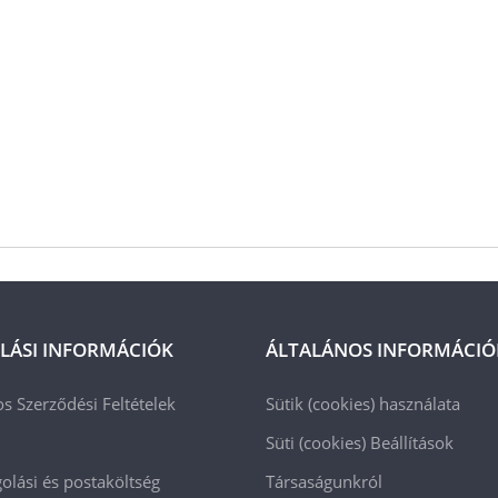
LÁSI INFORMÁCIÓK
ÁLTALÁNOS INFORMÁCIÓ
os Szerződési Feltételek
Sütik (cookies) használata
Süti (cookies)
Beállítások
lási és postaköltség
Társaságunkról