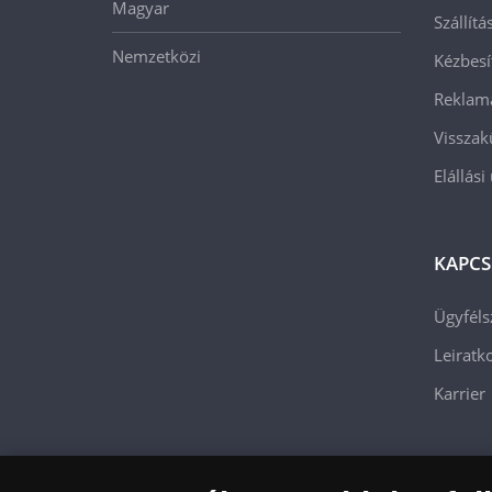
Magyar
Szállít
Nemzetközi
Kézbesí
Reklam
Visszak
Elállási
KAPCS
Ügyféls
Leiratko
Karrier