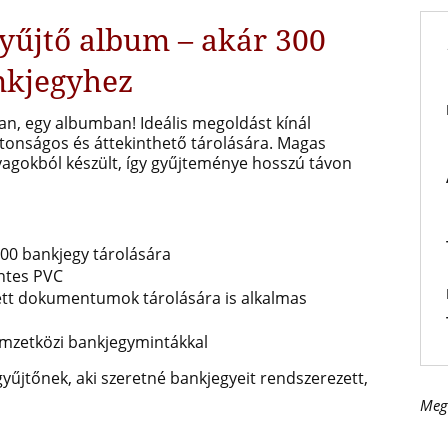
yűjtő album – akár 300
nkjegyhez
an, egy albumban! Ideális megoldást kínál
onságos és áttekinthető tárolására. Magas
yagokból készült, így gyűjteménye hosszú távon
 300 bankjegy tárolására
entes PVC
ett dokumentumok tárolására is alkalmas
emzetközi bankjegymintákkal
yűjtőnek, aki szeretné bankjegyeit rendszerezett,
Meg