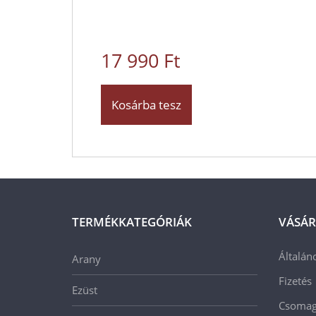
17 990 Ft
Kosárba tesz
TERMÉKKATEGÓRIÁK
VÁSÁR
Általán
Arany
Fizetés
Ezüst
Csomago