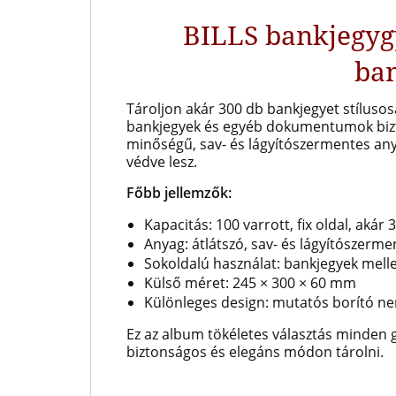
BILLS bankjegyg
ba
Tároljon akár 300 db bankjegyet stílusos
bankjegyek és egyéb dokumentumok bizt
minőségű, sav- és lágyítószermentes an
védve lesz.
Főbb jellemzők:
Kapacitás: 100 varrott, fix oldal, akár
Anyag: átlátszó, sav- és lágyítószerm
Sokoldalú használat: bankjegyek mell
Külső méret: 245 × 300 × 60 mm
Különleges design: mutatós borító n
Ez az album tökéletes választás minden g
biztonságos és elegáns módon tárolni.